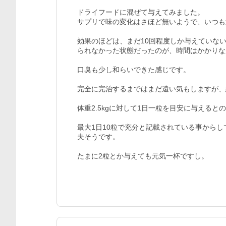
ドライフードに混ぜて与えてみました。

サプリで味の変化はさほど無いようで、いつも
効果のほどは、まだ10回程度しか与えていな
られなかった状態だったのが、時間はかかりな
口臭も少し和らいできた感じです。

完全に完治するまではまだ遠い気もしますが、
体重2.5kgに対して1日一粒を目安に与える
最大1日10粒で充分と記載されている事から
夫そうです。

たまに2粒とか与えても元気一杯ですし。