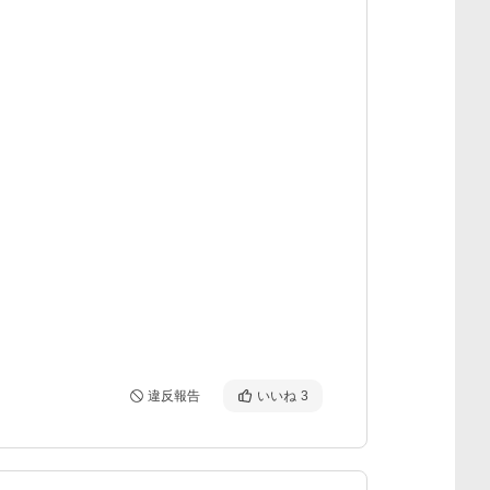
違反報告
いいね
3