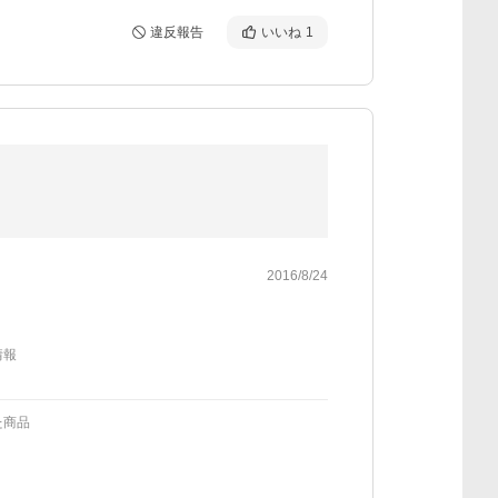
違反報告
いいね
1
2016/8/24
情報
た商品