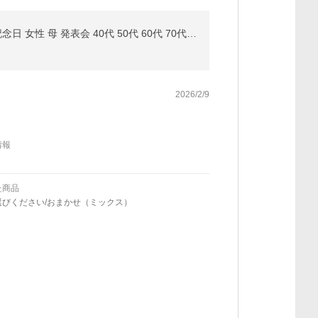
豪華大サイズ 誕生日 フラワーアレンジメント お中元 夏ギフト 花 結婚記念日 退職祝い 退院祝い ギフト 記念日 女性 母 発表会 40代 50代 60代 70代 80代 90代
2026/2/9
情報
た商品
選びください/おまかせ（ミックス）