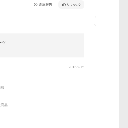
違反報告
いいね
0
ーツ
2016/2/15
情報
た商品