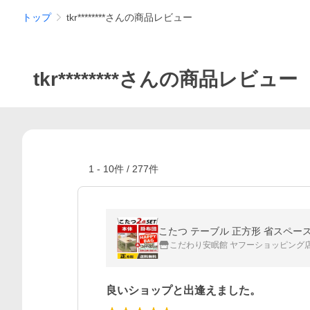
トップ
tkr********さんの商品レビュー
tkr********さんの商品レビュー
1
-
10
件 /
277
件
こたつ テーブル 正方形 省スペー
こだわり安眠館 ヤフーショッピング
良いショップと出逢えました。