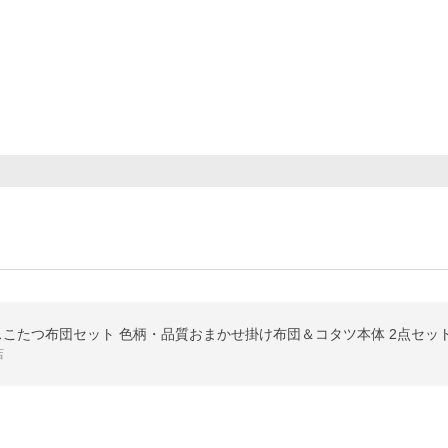
スこたつ布団セット 色柄・品質おまかせ掛け布団＆コタツ本体 2点セット 
店