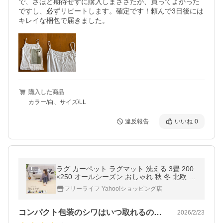
で、さほど期待せずに購入しまささたが、買ってよかった
ですし、必ずリピートします。確定です！頼んで3日後には
キレイな梱包で届きました。
購入した商品
カラー/白、サイズ/LL
違反報告
いいね
0
ラグ カーペット ラグマット 洗える 3畳 200
×250 オールシーズン おしゃれ 秋 冬 北欧 絨
毯 抗菌 防ダニ フリーリー
フリーライフ Yahoo!ショッピング店
コンパクト包装のシワはいつ取れるのかな？
2026/2/23