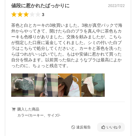
値段に惹かれたばっかりに
2022/7/22
3
茶色と白とカーキの3枚買いました。3枚が真空パックで海
外からやってきて、開けたら白のブラを真ん中に茶色もカ
ーキも色移りがありました。交換を頼みましたが、こちら
が指定した口座に返金してくれました。シミの付いた白ブ
ラはこちらで処分してくださいと。カーキと茶色を洗った
らほつれがいっぱいでした。もはや安値に惹かれて買った
自分を恨みます。以前買った似たようなブラは最高によか
ったのに、ちょっと残念です。
購入した商品
カラー/カーキー、サイズ/-
違反報告
いいね
0