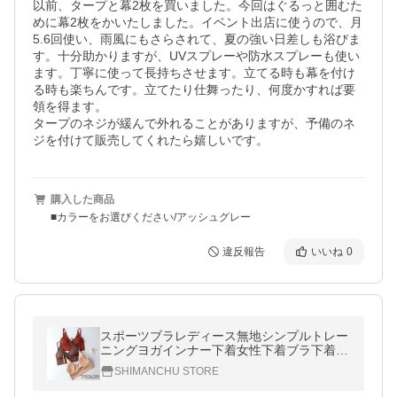
以前、タープと幕2枚を買いました。今回はぐるっと囲むた
めに幕2枚をかいたしました。イベント出店に使うので、月
5.6回使い、雨風にもさらされて、夏の強い日差しも浴びま
す。十分助かりますが、UVスプレーや防水スプレーも使い
ます。丁寧に使って長持ちさせます。立てる時も幕を付け
る時も楽ちんです。立てたり仕舞ったり、何度かすれば要
領を得ます。

タープのネジが緩んで外れることがありますが、予備のネ
ジを付けて販売してくれたら嬉しいです。
購入した商品
■カラーをお選びください/アッシュグレー
違反報告
いいね
0
スポーツブラレディース無地シンプルトレー
ニングヨガインナー下着女性下着ブラ下着フ
ィットネスジムスポーツランニング
SHIMANCHU STORE