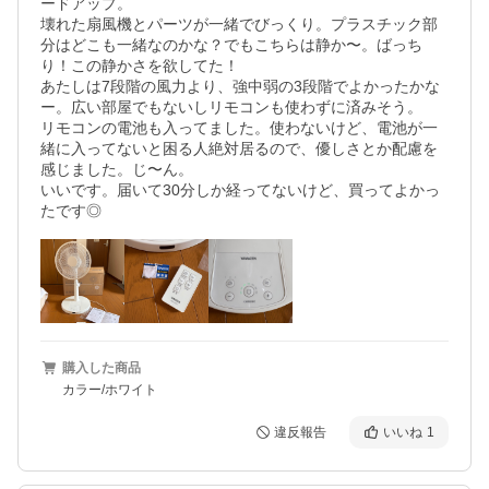
ードアップ。

壊れた扇風機とパーツが一緒でびっくり。プラスチック部
分はどこも一緒なのかな？でもこちらは静か〜。ばっち
り！この静かさを欲してた！

あたしは7段階の風力より、強中弱の3段階でよかったかな
ー。広い部屋でもないしリモコンも使わずに済みそう。

リモコンの電池も入ってました。使わないけど、電池が一
緒に入ってないと困る人絶対居るので、優しさとか配慮を
感じました。じ〜ん。

いいです。届いて30分しか経ってないけど、買ってよかっ
たです◎
購入した商品
カラー/ホワイト
違反報告
いいね
1