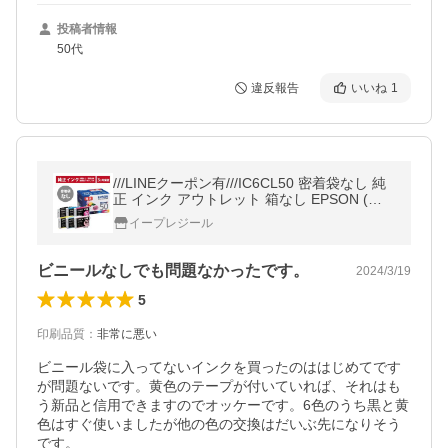
投稿者情報
50代
違反報告
いいね
1
///LINEクーポン有///IC6CL50 密着袋なし 純
正 インク アウトレット 箱なし EPSON (エ
プソン) インクカートリッジ 6色セット (3ヶ
イープレジール
月間保証付)
ビニールなしでも問題なかったです。
2024/3/19
5
印刷品質
：
非常に悪い
ビニール袋に入ってないインクを買ったのははじめてです
が問題ないです。黄色のテープが付いていれば、それはも
う新品と信用できますのでオッケーです。6色のうち黒と黄
色はすぐ使いましたが他の色の交換はだいぶ先になりそう
です。
