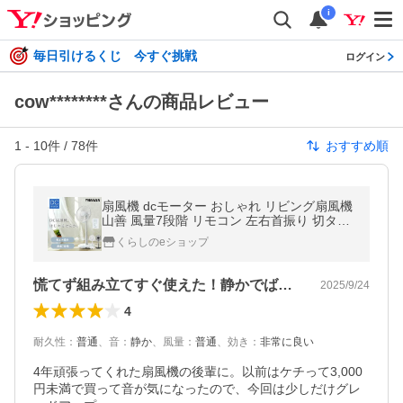
i
毎日引けるくじ 今すぐ挑戦
ログイン
cow********さんの商品レビュー
1
-
10
件 /
78
件
おすすめ順
扇風機 dcモーター おしゃれ リビング扇風機
山善 風量7段階 リモコン 左右首振り 切タイ
マー 静音 YLR-YD301E/YLR-YD302 サーキ
くらしのeショップ
ュレーター
慌てず組み立てすぐ使えた！静かでばっちり
2025/9/24
4
耐久性
：
普通
、
音
：
静か
、
風量
：
普通
、
効き
：
非常に良い
4年頑張ってくれた扇風機の後輩に。以前はケチって3,000
円未満で買って音が気になったので、今回は少しだけグレ