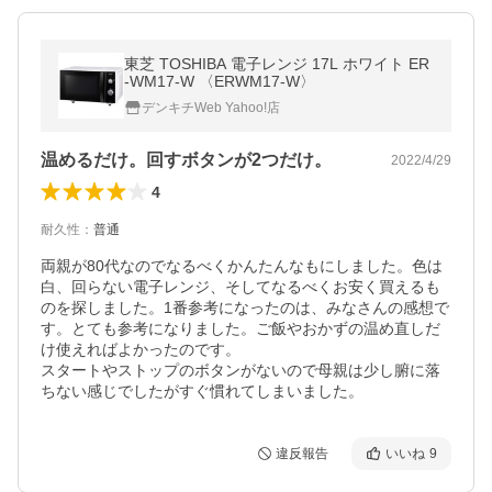
東芝 TOSHIBA 電子レンジ 17L ホワイト ER
-WM17-W 〈ERWM17-W〉
デンキチWeb Yahoo!店
温めるだけ。回すボタンが2つだけ。
2022/4/29
4
耐久性
：
普通
両親が80代なのでなるべくかんたんなもにしました。色は
白、回らない電子レンジ、そしてなるべくお安く買えるも
のを探しました。1番参考になったのは、みなさんの感想で
す。とても参考になりました。ご飯やおかずの温め直しだ
け使えればよかったのです。

スタートやストップのボタンがないので母親は少し腑に落
ちない感じでしたがすぐ慣れてしまいました。
違反報告
いいね
9