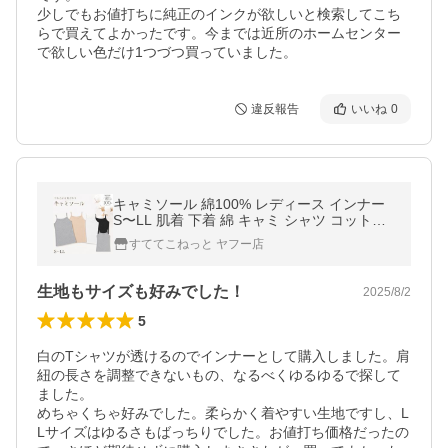
少しでもお値打ちに純正のインクが欲しいと検索してこち
らで買えてよかったです。今までは近所のホームセンター
違反報告
いいね
0
キャミソール 綿100% レディース インナー
S〜LL 肌着 下着 綿 キャミ シャツ コットン
無地 白 グレー 黒 ベージュ シンプル 女性 婦
すててこねっと ヤフー店
人
生地もサイズも好みでした！
2025/8/2
5
白のTシャツが透けるのでインナーとして購入しました。肩
紐の長さを調整できないもの、なるべくゆるゆるで探して
ました。

めちゃくちゃ好みでした。柔らかく着やすい生地ですし、L
Lサイズはゆるさもばっちりでした。お値打ち価格だったの