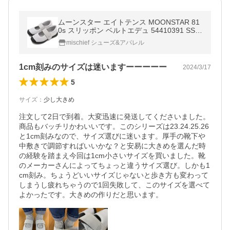
ムーンスター エイトテンス MOONSTAR 81
0s スリッポン ベルトエデュ 54410391 SS2
4 ET038 BELTEDU レディース 靴 ストラッ
mischief シューズ&アパレル
プシーズ スニーカー ICE 正規取扱店
1cm刻みのサイズは迷いますーーーーー
2024/3/17
5
サイズ
：
少し大きめ
注文して2日で到着。大変迅速に発送してくださいました。
商品もバッチリかわいいです。このシリーズは23.24.25.26
と1cm刻みなので、サイズ選びに迷います。厚手の靴下や
中敷きで調節すればいいかな？と安易に大きめを選んだ時
の経験を踏まえ今回は1cm小さいサイズを買いました。靴
のメーカーさんによってちょっと違うサイズ選び。しかも1
cm刻み。ちょうどいいサイズじゃないと歩き方も変わって
しまうし疲れちゃうので1回失敗して、このサイズを選べて
よかったです。大きめの作りだと思います。