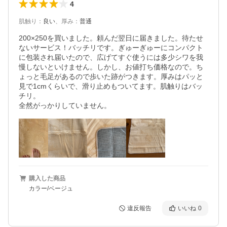
4
肌触り
：
良い
、
厚み
：
普通
200×250を買いました。頼んだ翌日に届きました。待たせ
ないサービス！バッチリです。ぎゅーぎゅーにコンパクト
に包装され届いたので、広げてすぐ使うには多少シワを我
慢しないといけません。しかし、お値打ち価格なので。ち
ょっと毛足があるので歩いた跡がつきます。厚みはパッと
見で1cmくらいで、滑り止めもついてます。肌触りはバッ
チリ。

全然がっかりしていません。
購入した商品
カラー/ベージュ
違反報告
いいね
0