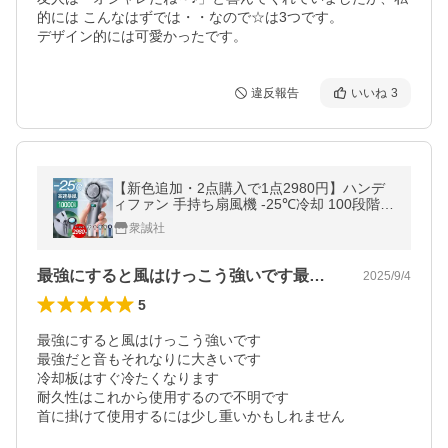
的には こんなはずでは・・なので☆は3つです。

デザイン的には可愛かったです。
違反報告
いいね
3
【新色追加・2点購入で1点2980円】ハンデ
ィファン 手持ち扇風機 -25℃冷却 100段階風
量 90°折り畳み 卓上扇風機 小型 携帯扇風機
衆誠社
冷却プレート付き
最強にすると風はけっこう強いです最強だ…
2025/9/4
5
最強にすると風はけっこう強いです

最強だと音もそれなりに大きいです

冷却板はすぐ冷たくなります

耐久性はこれから使用するので不明です

首に掛けて使用するには少し重いかもしれません