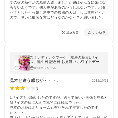
学の娘の新生活の為購入致しましたが娘はそんなに気にな
らないようです。個人差があるのかもしれないです。バタ
バタとした引っ越し途中での布団の天日干しは無理だった
ので、臭いに敏感な方はどうなのかな～？と思いました。
違反報告
いいね
0
スタンディングブーケ「魔法の花束Lサイ
ズ」誕生日 記念日 お見舞い ホワイトデー 母
の日 父の日 敬老の日 クリスマス 生花 バラ
offrirオフリール
あすつく
見本と違う感じが・・・。
2012/10/23
3
Lサイズをお願いしたのですが、送って頂いた画像を見ると
Mサイズの様にみえて私的には残念でした。

見本のお花はボリュームも有りそれで注文したのです
が・・・。

友人は「オシャレだね～♪」と喜んでくれていましたが、私