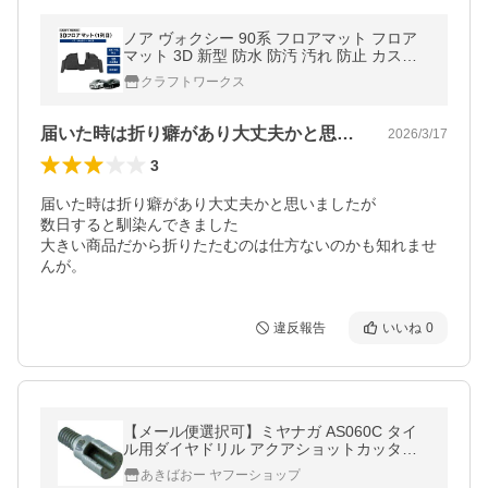
ノア ヴォクシー 90系 フロアマット フロア
マット 3D 新型 防水 防汚 汚れ 防止 カスタ
ム オプション 専用
クラフトワークス
届いた時は折り癖があり大丈夫かと思いま…
2026/3/17
3
届いた時は折り癖があり大丈夫かと思いましたが

数日すると馴染んできました

大きい商品だから折りたたむのは仕方ないのかも知れませ
んが。
違反報告
いいね
0
【メール便選択可】ミヤナガ AS060C タイ
ル用ダイヤドリル アクアショットカッターΦ
6.0
あきばおー ヤフーショップ