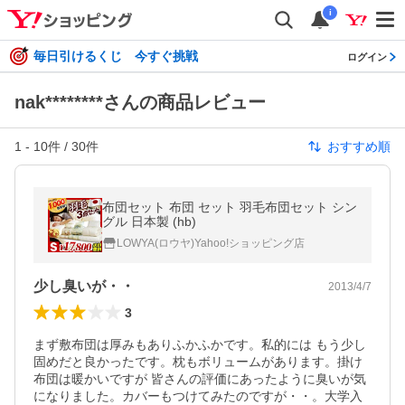
i
毎日引けるくじ 今すぐ挑戦
ログイン
nak********さんの商品レビュー
1
-
10
件 /
30
件
おすすめ順
布団セット 布団 セット 羽毛布団セット シン
グル 日本製 (hb)
LOWYA(ロウヤ)Yahoo!ショッピング店
少し臭いが・・
2013/4/7
3
まず敷布団は厚みもありふかふかです。私的には もう少し
固めだと良かったです。枕もボリュームがあります。掛け
布団は暖かいですが 皆さんの評価にあったように臭いが気
になりました。カバーもつけてみたのですが・・。大学入