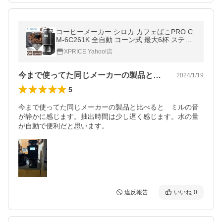
コーヒーメーカー シロカ カフェばこPRO C
M-6C261K 全自動 コーン式 最大6杯 ステン
レスフィルター ガラスサーバー 予約タイマ
XPRICE Yahoo!店
ー 自動軽量 挽き方 無段階
今まで使ってた同じメーカーの製品と比べ…
2024/1/19
5
今まで使ってた同じメーカーの製品と比べると　ミルの音
が静かに感じます。抽出時間は少し遅く感じます。水の量
が自動で便利だと思います。
違反報告
いいね
0