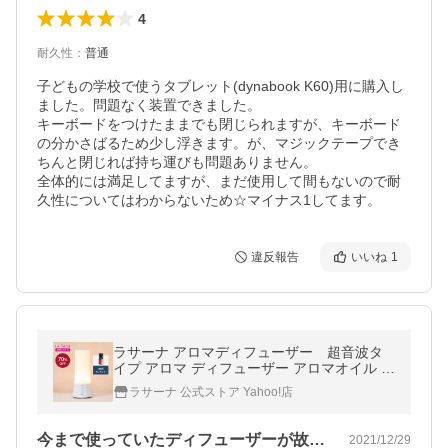
4
耐久性
：
普通
子どもの学校で使うタブレット(dynabook K60)用に購入し
ました。問題なく装置できました。

キーボードをつけたままでも閉じられますが、キーボード
の分かさばるため少し浮きます。が、マジックテープでき
ちんと閉じれば持ち運びも問題ありません。

全体的には満足してますが、まだ使用して間もないので耐
久性についてはわからないため☆マイナス1してます。
違反報告
いいね
1
ラサーナ アロマディフューザー 超音波タ
イプ アロマ ディフューザー アロマオイル プ
レゼント ギフト ライト付き 小型 精油 お手
ラサーナ 公式ストア Yahoo!店
入れ 簡単
今まで使っていたディフューザーが故障し…
2021/12/29