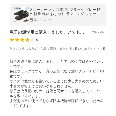
スニーカー メンズ 靴 黒 ブラック グレー 防
水 軽量 軽い おしゃれ ランニング ウォーキ
ング ラーキンス LARKINS L-680
靴のニシムラ
息子の通学用に購入しました。とても軽く…
2022/4/25
4
サイズ
：
少し大きめ
、
品質
：
普通
、
履き心地
：
良い
、
履きやすさ
：
良
い
息子の通学用に購入しました。とても軽くてはきやすいよ
うです。

色はブラックですが、真っ黒ではなく濃いグレーという印
象です。

サイズは他の方も書いているように少し大きめのため、0.5
小さめがちょうど良いかもしれません。

息子は成長期のため、普段と同サイズを購入してインソー
ルを敷いています。

まだ雨の日に使っておらず防水機能が評価できないため星
－1してます。