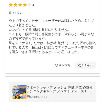
4
香り
：
良い
今まで使っていたディフューザーが故障したため、探して
たどり着きました。

コンパクトで置場所や収納に困りません。

ライトも二段階で明るさ調整ができ、やわらかい明かりな
ので寝室で使っています。

星をマイナス1したのは、私は精油は決まったお店から購入
しているので、精油は別売にしてディフューザー本体のみ
違反報告
いいね
0
スポーツキャップ メッシュ 軽量 速乾 通気性
ランニングキャップ メンズ レディース UV
カット ジョギング アウトドア 日よけ 日焼け
LIFEPLANET
防止 帽子 キャップ