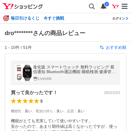
i
毎日引けるくじ 今すぐ挑戦
ログイン
dro********さんの商品レビュー
1
-
10
件 /
51
件
おすすめ順
進化版 スマートウォッチ 無料ラッピング 着
信通知 Bluetooth通話機能 睡眠検測 健康管理
温度検測 IP68防水 血中酸素 心拍数 レディ
Livelylife
ース 歩数計 プレゼント
買って良かったです！
2021/1/22
5
機能性
：
良い
、
電池の持ち
：
良い
、
品質
：
良い
機能がとても充実していて使いやすいです。

安かったので、あまり期待値は高くなかったですが、使っ