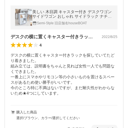
美しい 木目調 キャスター付き デスクワゴン
サイドワゴン おしゃれ サイドラック ナチュ
ラル マガジンラック サイドテーブル 天板 イ
Semi-Style 旧店舗名houseBOAT
ンテリア
デスクの横に置くキャスター付きラックを…
2022/8/25
4
デスクの横に置くキャスター付きラックを探していてたど
り着きました。

組み立ては、説明書をちゃんと見れば女性一人でも問題な
くできました。

一番上にスマホやリモコン等の小さいものを置けるスペー
スがあるため使い勝手がいいです。

今のところ特に不満はないですが、まだ耐久性がわからな
いため★4つにしています。
購入した商品
選択/ブラウン、カラー/選択してください