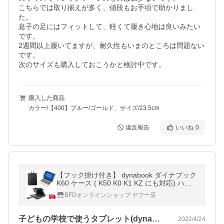
こちらでは取り揃えが多く、値段もお手頃で助かりまし
た。

息子の足にはフィットして、軽くて履き心地は良いみたい
です。

2週間以上履いてますが、耐久性もいまのところは問題ない
です。

次のサイズも購入しておこうかと検討中です。
購入した商品
カラー/【400】ブルー/ゴールド、サイズ/23.5cm
違反報告
いいね
0
【フック掛け付き】 dynabook ダイナブック
K60 ケース ( K50 K0 K1 KZ にも対応) ハン
ドベルト ストラップ付き GIGAスクール リ
BFDオンラインショップ ヤフー店
モート学習
子どもの学校で使うタブレット(dyna…
2022/4/24