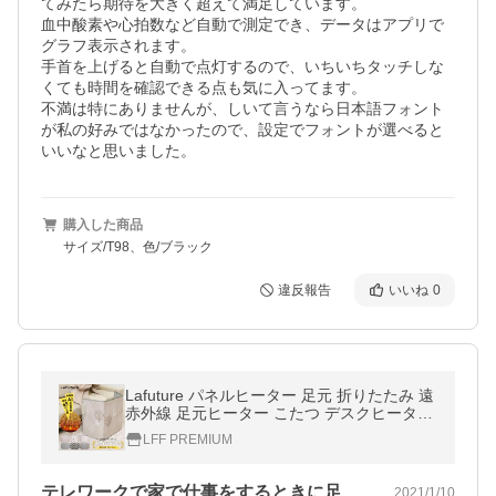
てみたら期待を大きく超えて満足しています。

血中酸素や心拍数など自動で測定でき、データはアプリで
グラフ表示されます。

手首を上げると自動で点灯するので、いちいちタッチしな
くても時間を確認できる点も気に入ってます。

不満は特にありませんが、しいて言うなら日本語フォント
が私の好みではなかったので、設定でフォントが選べると
いいなと思いました。
購入した商品
サイズ/T98、色/ブラック
違反報告
いいね
0
Lafuture パネルヒーター 足元 折りたたみ 遠
赤外線 足元ヒーター こたつ デスクヒーター
タイマー フットヒーター 暖房 省エネ 節電
LFF PREMIUM
テレワークで家で仕事をするときに足元が…
2021/1/10