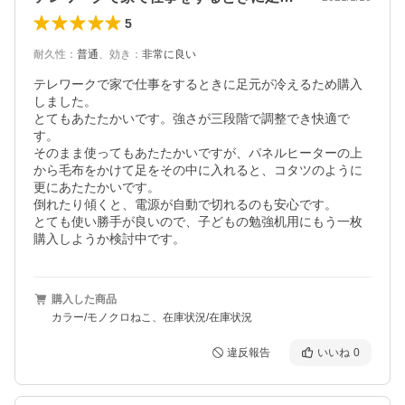
5
耐久性
：
普通
、
効き
：
非常に良い
テレワークで家で仕事をするときに足元が冷えるため購入
しました。

とてもあたたかいです。強さが三段階で調整でき快適で
す。

そのまま使ってもあたたかいですが、パネルヒーターの上
から毛布をかけて足をその中に入れると、コタツのように
更にあたたかいです。

倒れたり傾くと、電源が自動で切れるのも安心です。

とても使い勝手が良いので、子どもの勉強机用にもう一枚
購入しようか検討中です。
購入した商品
カラー/モノクロねこ、在庫状況/在庫状況
違反報告
いいね
0