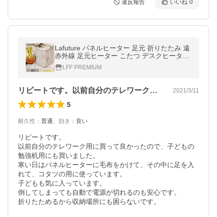
違反報告
いいね
0
Lafuture パネルヒーター 足元 折りたたみ 遠
赤外線 足元ヒーター こたつ デスクヒーター
タイマー フットヒーター 暖房 省エネ 節電
LFF PREMIUM
リピートです。以前自分のテレワーク用に…
2021/3/11
5
耐久性
：
普通
、
効き
：
良い
リピートです。

以前自分のテレワーク用に買って良かったので、子どもの
勉強机用にも買いました。

寒い日はパネルヒーターに毛布をかけて、その中に足を入
れて、コタツの用に使っています。

子どもも気に入っています。

倒してしまっても自動で電源が切れるのも安心です。

折りたためるから収納場所にも困らないです。