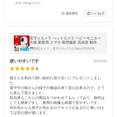
カラー/マルベリー
違反報告
いいね
0
見守りカメラ ペットカメラ ベビーモニター
犬猫 家庭用 スマホ 夜間撮影 高画質 動作検
知 屋内カメラ 遠隔操作 ワイヤレス カメまる
防犯カメラ・見守りカメラのSecuSTATION
D DC53(B) 白
使いやすいです
2020/10/2
5
猫さんを初めて飼い始めた知り合いにプレゼントしまし
た。

留守中の猫さんの様子が確認出来て安心出来るので、とて
も喜んで貰えました。

私自身もこちらの商品をつかわせてもらっており、操作は
とても簡単ですし、夜間の画像も綺麗で見やすいです。

外出先からも様子が見れるのでカメラがあるのと無いのと
では安心感が違います。