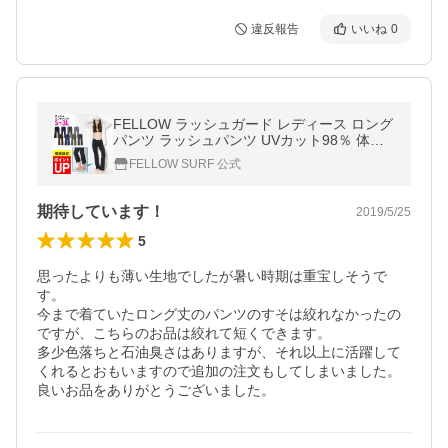
違反報告
いいね
0
FELLOW ラッシュガード レディース ロング
パンツ ラッシュパンツ UVカット98％ 体形
カバー 日焼け対策 ルームウェア
FELLOW SURF 公式
期待しています！
2019/5/25
5
思ったよりも薄い生地でしたが暑い時期は重宝しそうで
す。

今まで着ていたロング丈のパンツのすそは絞れなかったの
ですが、こちらのお品は絞れて短くできます。

多少色落ちと石油臭さはありますが、それ以上に活躍して
くれるとおもいますので追加の注文もしてしまいました。

良いお品をありがとうございました。