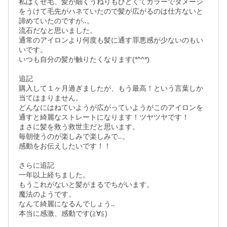
私はくせ毛、髪が細くうねりもひどくてカラーでダメージ
をうけて毛先がハネていたので髪が広がるのは仕方ないと
諦めていたのですが‥。

流石だなと思いました。

通常のアイロンより何度も髪に通す罪悪感が少ないのもい
いです。

いつも自分の髪が触りたくなります(*^^*)

追記

購入して１ヶ月過ぎましたが、もう最高！という言葉しか
当てはまりません。

どんなにはねていようが広がっていようがこのアイロンを
通すと綺麗なストレートになります！ツヤツヤです！

まさに髪を救う救世主だと思います。

毎朝使うのが楽しみで楽しみで‥。

感動をお伝えしたいです！！

さらに追記

一年以上経ちました。

もうこれがないと髪がまるでちがいます。

魔法のようです。

なんて綺麗になるんでしょう‥

本当に感激、感動です(≧∀≦)
