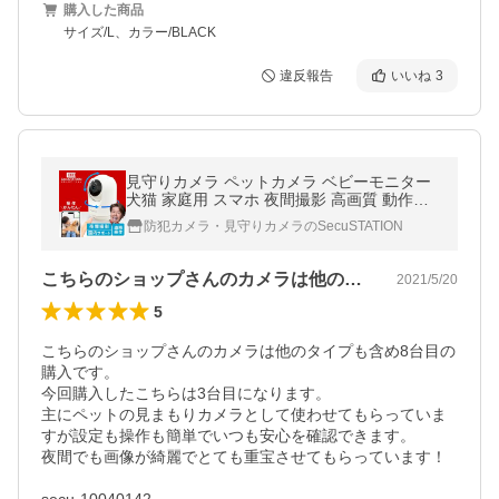
購入した商品
サイズ/L、カラー/BLACK
違反報告
いいね
3
見守りカメラ ペットカメラ ベビーモニター
犬猫 家庭用 スマホ 夜間撮影 高画質 動作検
知 屋内カメラ 遠隔操作 ワイヤレス カメまる
防犯カメラ・見守りカメラのSecuSTATION
D DC53(B) 白
こちらのショップさんのカメラは他のタイ…
2021/5/20
5
こちらのショップさんのカメラは他のタイプも含め8台目の
購入です。

今回購入したこちらは3台目になります。

主にペットの見まもりカメラとして使わせてもらっていま
すが設定も操作も簡単でいつも安心を確認できます。

夜間でも画像が綺麗でとても重宝させてもらっています！
