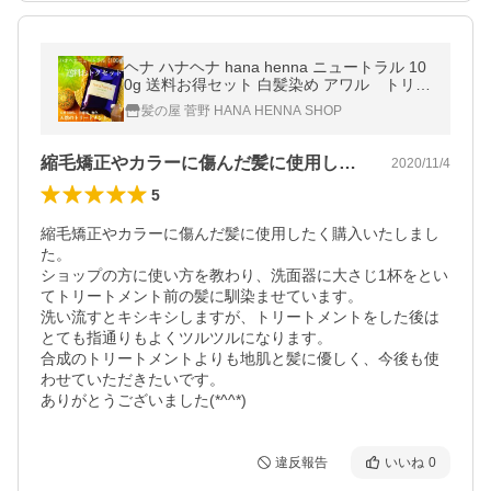
ヘナ ハナヘナ hana henna ニュートラル 10
0g 送料お得セット 白髪染め アワル トリー
トメント 口コミ
髪の屋 菅野 HANA HENNA SHOP
縮毛矯正やカラーに傷んだ髪に使用したく…
2020/11/4
5
縮毛矯正やカラーに傷んだ髪に使用したく購入いたしまし
た。

ショップの方に使い方を教わり、洗面器に大さじ1杯をとい
てトリートメント前の髪に馴染ませています。

洗い流すとキシキシしますが、トリートメントをした後は
とても指通りもよくツルツルになります。

合成のトリートメントよりも地肌と髪に優しく、今後も使
わせていただきたいです。

ありがとうございました(*^^*)
違反報告
いいね
0