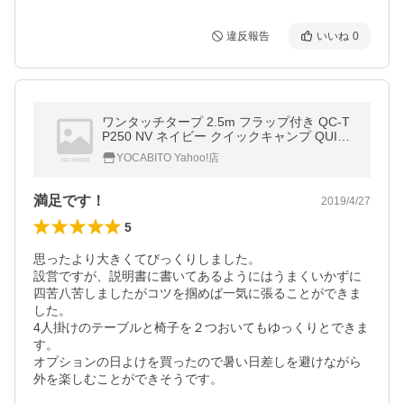
違反報告
いいね
0
ワンタッチタープ 2.5m フラップ付き QC-T
P250 NV ネイビー クイックキャンプ QUICK
CAMP QCTARP キャンプ アウトドア ワンタ
YOCABITO Yahoo!店
ッチ タープ 250 簡単 送料無料
満足です！
2019/4/27
5
思ったより大きくてびっくりしました。

設営ですが、説明書に書いてあるようにはうまくいかずに
四苦八苦しましたがコツを掴めば一気に張ることができま
した。

4人掛けのテーブルと椅子を２つおいてもゆっくりとできま
す。

オプションの日よけを買ったので暑い日差しを避けながら
外を楽しむことができそうです。