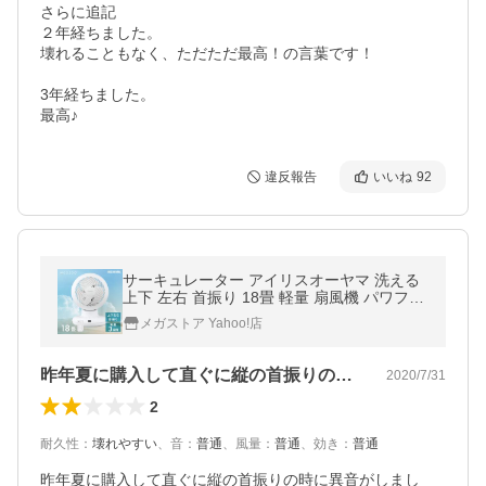
さらに追記

２年経ちました。

壊れることもなく、ただただ最高！の言葉です！

3年経ちました。

最高♪
違反報告
いいね
92
サーキュレーター アイリスオーヤマ 洗える
上下 左右 首振り 18畳 軽量 扇風機 パワフル
送風 タイマー リモコン付 WOOZOO PCF-B
メガストア Yahoo!店
C15TEC * 【[B] 2607】
昨年夏に購入して直ぐに縦の首振りの時に…
2020/7/31
2
耐久性
：
壊れやすい
、
音
：
普通
、
風量
：
普通
、
効き
：
普通
昨年夏に購入して直ぐに縦の首振りの時に異音がしまし