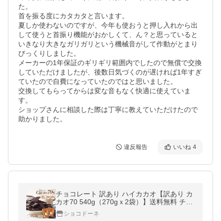
た。

首を振る度にカタカタと言います。

夏しか使わないのですが、今年も使おうと押し入れから出
して使うと首振り機能がおかしくて、ん？と思っていると
いきなり大きなガリガリという機械音がして作動がとまり
びっくりしました。

メーカーの1年保証のギリギリ範囲内でしたので無償で交換
していただけましたが、後数日気づくのが遅ければ1年すぎ
ていたので自費になっていたのではと思いました。

交換してもらってからは変な音もなく快適に使えていま
す。

ショップさんに相談した際は丁寧に教えていただけたので
助かりました。
違反報告
いいね
4
チョコレート 訳あり ハイカカオ【訳あり カ
カオ70 540g（270gｘ2袋）】送料無料 チョ
コレート 効果 クーベルチュール カカオ70％
ショコドーネ
お中元