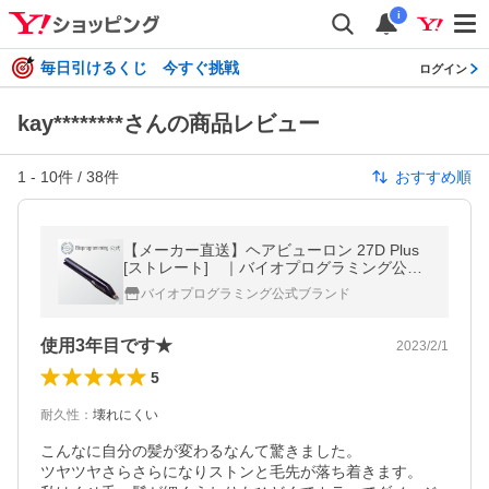
i
毎日引けるくじ 今すぐ挑戦
ログイン
kay********さんの商品レビュー
1
-
10
件 /
38
件
おすすめ順
【メーカー直送】ヘアビューロン 27D Plus
[ストレート] ｜バイオプログラミング公式
｜送料無料｜正規品｜
バイオプログラミング公式ブランド
使用3年目です★
2023/2/1
5
耐久性
：
壊れにくい
こんなに自分の髪が変わるなんて驚きました。

ツヤツヤさらさらになりストンと毛先が落ち着きます。
