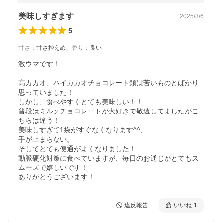
美味しすぎます
2025/3/6
5
甘さ
：
甘さ控えめ
、
香り
：
良い
激ウマです！

高カカオ、ハイカカオチョコレート類は苦いものとばかり
思っていました！

しかし、食べやすくとても美味しい！！

普段はミルクチョコレートが大好きで敬遠してましたがこ
ちらは違う！

美味しすぎて1袋がすぐなくなります^^;

手が止まらない。

そしてとても便通がよくなりました！

動脈硬化対策に食べていますが、毎日のお通じがとてもス
ムーズで嬉しいです！

ありがとうございます！
違反報告
いいね
1