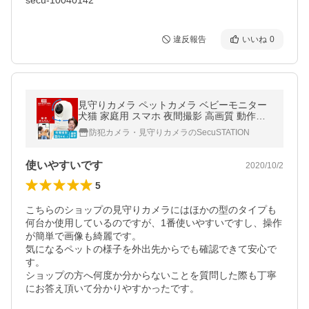
secu-10040142
違反報告
いいね
0
見守りカメラ ペットカメラ ベビーモニター
犬猫 家庭用 スマホ 夜間撮影 高画質 動作検
知 屋内カメラ 遠隔操作 ワイヤレス カメまる
防犯カメラ・見守りカメラのSecuSTATION
D DC53(B) 白
使いやすいです
2020/10/2
5
こちらのショップの見守りカメラにはほかの型のタイプも
何台か使用しているのですが、1番使いやすいですし、操作
が簡単で画像も綺麗です。

気になるペットの様子を外出先からでも確認できて安心で
す。

ショップの方へ何度か分からないことを質問した際も丁寧
にお答え頂いて分かりやすかったです。