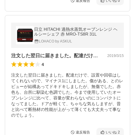
違反報告
いいね
0
日立 HITACHI 過熱水蒸気オーブンレンジ ヘ
ルシーシェフ 赤 MRO-TS8R 31L
LOHACO by ASKUL
注文した翌日に届きました。配達だけで、…
2019/3/15
4
注文した翌日に届きました。配達だけで、設置や回収はし
てくれないので、マイナス1にしました。傷がある、とのレ
ビューが結構あってドキドキしましたが、無傷でした。赤
色も、台所に馴染む色調でした。今まで使用していたオー
ブンレンジに比べて、容量が変わらないのにコンパクトに
なってました。ドアが軽くて、ちゃちな気もしますが、昔
と比べて断熱材の性能が上がって薄くても大丈夫って事な
のでしょう。
違反報告
いいね
2