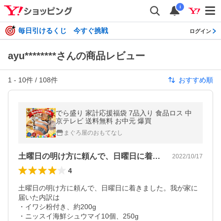
i
毎日引けるくじ 今すぐ挑戦
ログイン
ayu********さんの商品レビュー
1
-
10
件 /
108
件
おすすめ順
でら盛り 家計応援福袋 7品入り 食品ロス 中
京テレビ 送料無料 お中元 爆買
まぐろ屋のおもてなし
土曜日の明け方に頼んで、日曜日に着きま…
2022/10/17
4
土曜日の明け方に頼んで、日曜日に着きました。我が家に
届いた内訳は

・イワシ粉付き、約200g

・ニッスイ海鮮シュウマイ10個、250g
