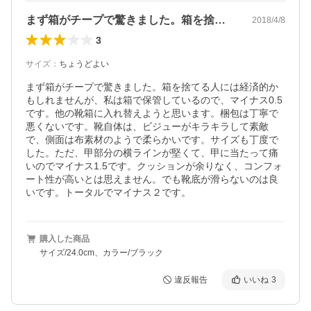
まず箱がチープで驚きました。箱を捨てる…
2018/4/8
3
サイズ
：
ちょうどよい
まず箱がチープで驚きました。箱を捨てる人には経済的か
もしれませんが、私は箱で保管しているので、マイナス0.5
です。他の靴箱に入れ替えようと思います。梱包は丁寧で
悪くないです。靴自体は、ビジューがキラキラして素敵
で、側面は布素材のようで柔らかいです。サイズも丁度で
した。ただ、甲部分の横ラインが堅くて、甲に当たって痛
いのでマイナス1.5です。クッションが余りなく、コンフォ
ート性が高いとは思えません。でも靴底が滑らないのは良
いです。トータルでマイナス２です。
購入した商品
サイズ/24.0cm、カラー/ブラック
違反報告
いいね
3