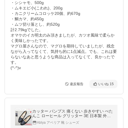
・シシャモ、500g

・ムキエビ小(こわれ)、200g

・カニクリームコロッケ20個、約670g

・鯛カマ、約450g

・ムツ切り落とし、約520g

計2.79kgでした。

オマケのイカ明太のみ頂きましたが、カツオ風味で柔らか
く美味しかったです。

マグロ屋さんなので、マグロを期待していましたが、残念
ながら入ってなくて、気持ち的に1点減点。でも、これは要
らないなあと思うような商品は入ってなくて、良かったで
す。

(^-^)v
違反報告
いいね
15
カッター パンプス 痛くない 歩きやすい ぺた
んこ ローヒール グリッター 3E 日本製 外反
母趾 コンフォート シューズ レディース 靴
Ablya アベリア 靴 シューズ
ヒール 黒 as2661