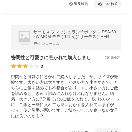
違反報告
いいね
0
サーモス フレッシュランチボックス DSA-60
2W MOM モモ ( 1コ入 )/ サーモス(THERMO
S)
ケンコーコム
密閉性と可愛さに惹かれて購入しました。…
2018/4/21
3
密閉性と可愛さに惹かれて購入しました。が、サイズが微
妙です。大きい方は大きすぎ、小さい方が小さすぎで、ど
ちらにご飯を詰めても不都合があります。小さい方にご飯
を詰めると、ぎゅう詰めに入れなければなりません。結
局、大きい方に7分目ほどのご飯を入れて、残りのスペース
に、ご飯と一緒に入れても良いおかずを入れていますが、
少々、使い勝手が悪いです。ご飯を少ししか食べない女子
には良いのかも？