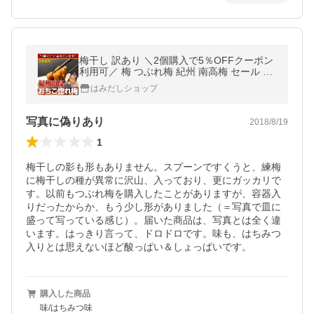
梅干し 訳あり ＼2個購入で5％OFFクーポン
利用可／ 梅 つぶれ梅 紀州 南高梅 セール は
ちみつ うめしそ 800g おちこ惚れ梅 お取り
はみだしショップ
寄せ 国産100％ 爆買
写真に偽りあり
2018/8/19
1
梅干しの影も形もありません。スプーンですくうと、練梅
に梅干しの種が異常に沢山、入っており、更にガッカリで
す。以前もつぶれ梅を購入したことがありますが、容器入
りだったからか、もう少し形がありました（＝写真で皿に
盛って写っている感じ）。届いた商品は、写真とは全く違
います。はっきり言って、ドロドロです。味も、はちみつ
入りとは思えないほど酸っぱい＆しょっぱいです。
購入した商品
味/はちみつ味