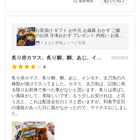
違反報告
いいね
2
お茶漬け ギフト お中元 お歳暮 おかず ご飯
のお供 冷凍おかず プレゼント 内祝い お返し
お祝い 父の日 母の日 漁師の季節茶漬け6種
くまもと県南ふぅーど市場
炙り赤カマス、炙り鯛、鯛、あじ、イシモ…
2022/3/12
4
炙り赤カマス、炙り鯛、鯛、あじ、イシモチ、太刀魚の六
種類が漬けで入ってました。カマス、太刀魚は、記憶に有
る限りお刺身で食べた事がないと思います。炙りは香ばし
い風味がして、美味しいです。もう少しお安ければ、と言
う点と、これは配送会社のミスと思いますが、到着予定日
の連絡があった日に届かなかったので、マイナス1にしまし
た。