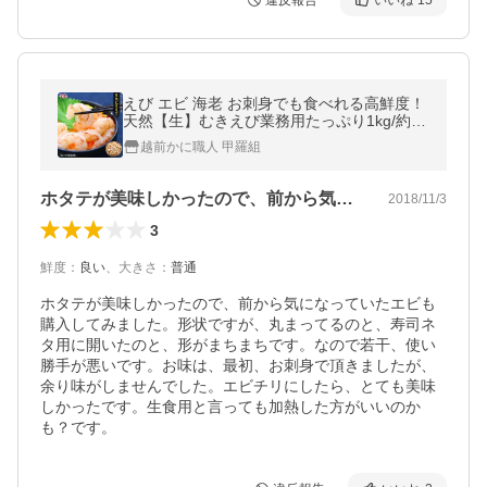
違反報告
いいね
15
えび エビ 海老 お刺身でも食べれる高鮮度！
天然【生】むきえび業務用たっぷり1kg/約70
尾 ※大小バラツキありの訳あり品 FF ポイン
越前かに職人 甲羅組
ト利用 爆買
ホタテが美味しかったので、前から気にな…
2018/11/3
3
鮮度
：
良い
、
大きさ
：
普通
ホタテが美味しかったので、前から気になっていたエビも
購入してみました。形状ですが、丸まってるのと、寿司ネ
タ用に開いたのと、形がまちまちです。なので若干、使い
勝手が悪いです。お味は、最初、お刺身で頂きましたが、
余り味がしませんでした。エビチリにしたら、とても美味
しかったです。生食用と言っても加熱した方がいいのか
も？です。