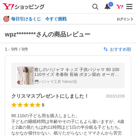
i
毎日引けるくじ 今すぐ挑戦
ログイン
wpz********さんの商品レビュー
1
-
9
件 /
9
件
おすすめ順
癒しのパジャマ キッズ 子供パジャマ 90 100
110サイズ 冬春秋 長袖 ボタン留め オーガニ
ックコットン 天然染色 接結ニット 日本製 0
パジャマ工房 Yahoo!店
380
クリスマスプレゼントにしました！
2023/12/26
5
90.110の子ども用を購入しました。

子どもの睡眠時間は年齢やその子にもよら違いますが、4歳
と2歳の孫たちは約11時間ほど1日の半分眠る子どもたち。
なかなか寝付かない、眠りたがらないとママさんから苦労