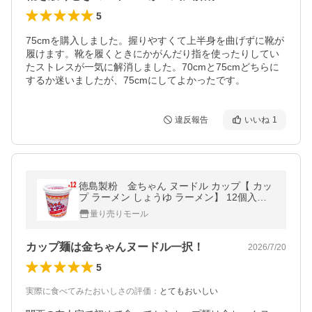
5
75cmを購入しました。握りやすくて上半身を曲げずに靴が
履けます。靴を履くときにかがんだり指を使ったりしてい
たストレスが一気に解消しました。70cmと75cmどちらに
するか迷いましたが、75cmにしてよかったです。
違反報告
いいね
1
徳島製粉 金ちゃん ヌードル カップ【 カッ
プ ラーメン しょうゆ ラーメン】 12個入
【徳島ご当地グルメ】【発送重量 5kg】code
量り売りモール
B1
カップ麺は金ちゃんヌードル一択！
2026/7/20
5
実際に食べてみたおいしさの評価
：
とてもおいしい