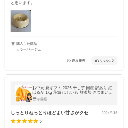
購入した商品
カラー/ベージュ
違反報告
いいね
0
お中元 夏ギフト 2026 干し芋 国産 訳あり 紅
はるか 1kg 茨城 ほしいも 無添加 さつまいも
お菓子 おやつ スイーツ ダイエット 送料無料
芋國屋
N1
しっとりねっとりほどよい甘さがクセになる
2024/3/15
5