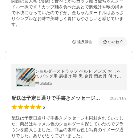
関西の友人宅で初めて食べてからカップ麺は金ちゃんヌー
ドル一択です！カップ麺を食べたあとで胸焼けや喉の渇き
で不快になっていたのですが、金ちゃんヌードルはあっさ
りシンプルなお味で美味しく胃にもやさしいと感じていま
す。
違反報告
いいね
0
ショルダーストラップ ベルト メンズ おしゃ
れ バッグ用 肩掛け 鞄 黒 金具 留め具 付け替
え 単品 太め 幅広 赤 カバン スマホ 交換 太
ulalaka
目
配送は予定日通りで手書きメッセージも同…
2023/11/2
5
配送は予定日通りで手書きメッセージも同封されていまし
た。商品はキャメル色のショルダーを探していたのでブラ
ウンを購入しました。商品の素材も色も写真のイメージ通
りでした。ありがとうございました。