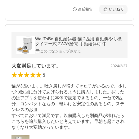
違反報告
いいね
0
WellToBe 自動給餌器 猫 2匹用 自動餌やり機
タイマー式 2WAY給電 手動給餌可 中
このはなショップさかえ
大変満足しています。
2024/2/27
5
猫が3匹います。吐き戻しが増えてきた子がいるので、少し
づつ数回に分けてあげられるように購入しました。探した
のはアプリを使わずに本体で設定できるもの、一台で2匹
分、コンパクトなもの、軽いけど安定性のあるもの、ステ
ンレスのお皿

すべてにおいて満足です。以前購入した別商品が壊れたら
こちらを追加購入したいと考えています。早朝も起こされ