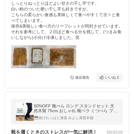
しっとりねっとりほどよい甘さの干し芋です。

白い粉のついた硬い干し芋も好きですが、

こちらの柔らかい食感も美味しくて食べやすくて次々と食
べてしまいます。

保存&美味しい食べ方のリーフレットが同封させています。
それを参考にして、２日ほど食べる分を残して、(つまみ食
いしながら)小分け冷凍しました。笑
違反報告
いいね
2
50%OFF 靴べら ロング スタンドセット 天
然木製 75cm おしゃれ 靴ベラ くつべら ブナ
の木 父の日 プレゼント 実用的
曲げわっぱと漆器 みよし漆器本舗
靴を履くときのストレスが一気に解消！
2023/12/2