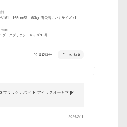
情報
代/161～165cm/56～60kg
普段着ているサイズ：L
た商品
35ダークブラウン、サイズ/13号
違反報告
いいね
0
モニター台 パソコン台 卓上 パソコン おしゃれ 机 収納 モニタースタンド 収納ラック プリンタ台 MNS-590 ブラック ホワイト アイリスオーヤマ [PCCP]
2026/2/11