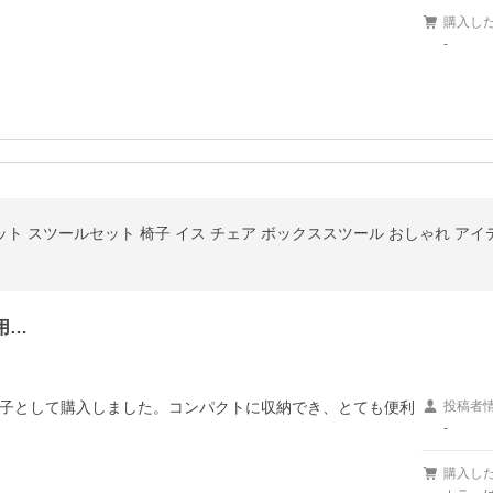
購入し
-
ット スツールセット 椅子 イス チェア ボックススツール おしゃれ アイ
用…
子として購入しました。コンパクトに収納でき、とても便利
投稿者
-
購入し