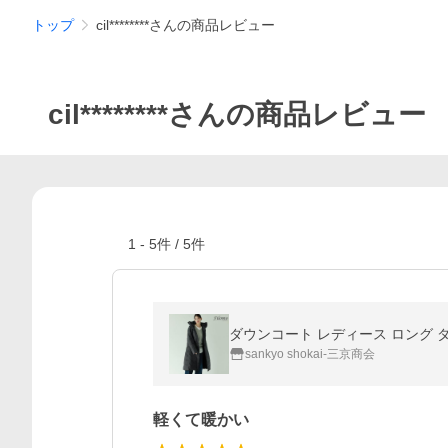
トップ
cil********さんの商品レビュー
cil********さんの商品レビュー
1
-
5
件 /
5
件
ダウンコート レディース ロング ダウン
sankyo shokai-三京商会
軽くて暖かい