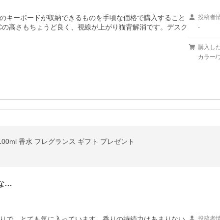
のキーボードが収納できるものを手頃な価格で購入すること
投稿者
Cの高さもちょうど良く、視線が上がり猫背解消です。デスク
-
購入し
カラー/ブ
 100ml 香水 フレグランス ギフト プレゼント
な…
りで、とても気に入っています。香りの持続力はあまりない
投稿者