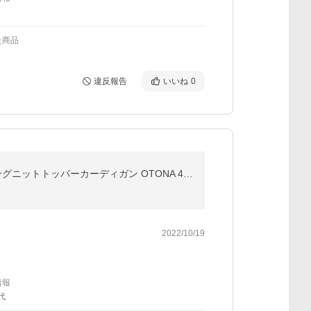
た商品
違反報告
いいね
0
カーディガン レディース カーキグリーン ニット 長袖 ロング トッパー きれいめ リブ 色でお洒落する ロングニットトッパーカーディガン OTONA 40代 50代 60代
2022/10/19
情報
代