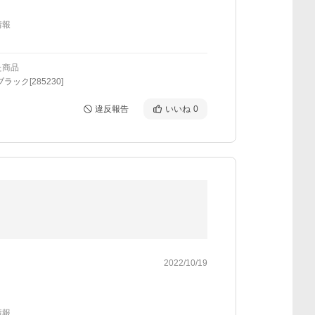
情報
た商品
ラック[285230]
違反報告
いいね
0
2022/10/19
情報