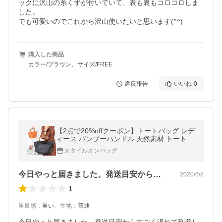
ックに沢山の糸くずが付いていて、表も裏もコロコロしま
した。

でも可愛いのでこれから沢山使いたいと思います(^^)
購入した商品
カラー/ブラウン、サイズ/FREE
違反報告
いいね
0
【2点で20%offクーポン】トートバッグ レデ
ィース バンブーハンドル 天然素材 トートバ
ッグ 竹 3気室 3室収納 竹手 手提げバック
スタイルオンバッグ
舟形 トート 無地 シンプル
今日やっと届きました。発送目安からすご…
2020/5/8
1
重量感
：
重い
、
生地
：
普通