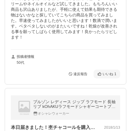
リームやネイルオイルなど試してきました。もちろんいい
商品も沢山ありましたが、手軽に使えて効果も期待できる
物はないかなと探していてこちらの商品を買ってみまし
た。早速使ってみましたがいいと思います！数滴で潤いま
す。ベタベタしないのがまたいいですね！乾燥が改善され
る事を願ってしばらく使用してみます！良かったらリピし
ます！
投稿者情報
50代
違反報告
いいね
1
ブルゾン レディース ジップ ラフモード 長袖
リブ kOhAKUラフモードシャギーコートブル
ゾン※返品交換不可※【メール便不可】
オシャレウォーカー
本日届きました！杢チャコールを購入しま…
2018/1/13