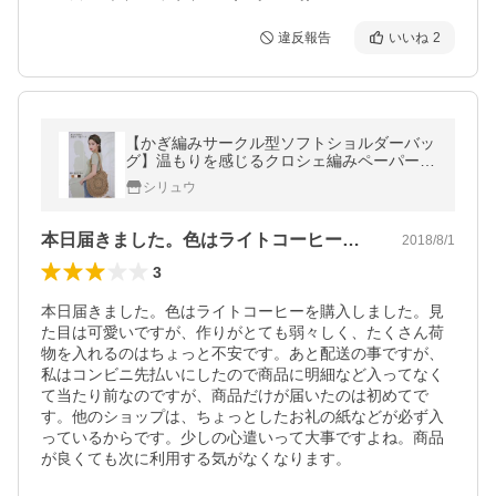
違反報告
いいね
2
【かぎ編みサークル型ソフトショルダーバッ
グ】温もりを感じるクロシェ編みペーパーバ
ッグ。かごバッグ サークル ショルダーバッ
シリュウ
グ かごバッグ レディース
本日届きました。色はライトコーヒーを購…
2018/8/1
3
本日届きました。色はライトコーヒーを購入しました。見
た目は可愛いですが、作りがとても弱々しく、たくさん荷
物を入れるのはちょっと不安です。あと配送の事ですが、
私はコンビニ先払いにしたので商品に明細など入ってなく
て当たり前なのですが、商品だけが届いたのは初めてで
す。他のショップは、ちょっとしたお礼の紙などが必ず入
っているからです。少しの心遣いって大事ですよね。商品
が良くても次に利用する気がなくなります。