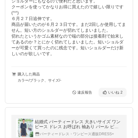
ショルダーにもなるので便利だと思います。

クーポンを使ってかなりお得に買えたので嬉しい限りです
(^^)

６月２７日追伸です。

商品が届いたのが６月２３日です。まだ2回しか使用してま
せん。短い方のショルダーが切れてしまいました。

切れたというかゴム素材なので端の部分は接着剤で始末し
てあるのか？とにかく切れてしまいました。短いショルダ
ーが可愛くて買ったのに残念です。短いショルダーだけ新
しいのが欲しいです。
購入した商品
カラー/ブラック、サイズ/-
違反報告
いいね
2
結婚式 パーティードレス 大きいサイズ ワン
ピース ドレス お呼ばれ 袖あり パール ビジ
ュー 半袖 薄手 二次会 披露宴 レース ミディ
パーティードレス・ワンピース通販DRESS+
丈 ケミカル