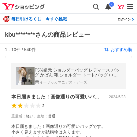
i
毎日引けるくじ 今すぐ挑戦
ログイン
kbu********さんの商品レビュー
1
-
10
件 /
540
件
おすすめ順
P5%還元 ショルダーバッグ レディース バッ
グ かばん 鞄 ショルダー トートバッグ 巾着
巾着ショルダーバッグ
イーザッカマニアストアーズ
本日届きました！画像通りの可愛いバッグ…
2024/6/23
2
重量感
：
軽い
、
生地
：
普通
本日届きました！画像通りの可愛いバッグです。

小さく見えますが結構物は入ります。
