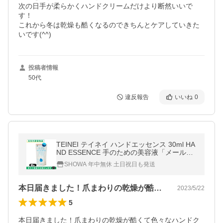
次の日手が柔らかくハンドクリームだけより断然いいで
す！

これから冬は乾燥も酷くなるのできちんとケアしていきた
いです(^^)
投稿者情報
50代
違反報告
いいね
0
TEINEI テイネイ ハンドエッセンス 30ml HA
ND ESSENCE 手のための美容液「メール便
日本郵便送料無料」「当日出荷」
SHOWA 年中無休 土日祝日も発送
本日届きました！爪まわりの乾燥が酷くて…
2023/5/22
5
本日届きました！爪まわりの乾燥が酷くて色々なハンドク