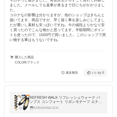
今日やっと届きました。発送目安からすごく遅れて到着し
ました。メールしても返事が来るまで日にちがかかりまし
た。

コロナなの影響は分かりますが、他のショップはきちんと
届いてます。商品ですが、早く届く事を楽しみにしてまし
たが重いし素材も安っぽいですね。今の値段よりかなり安
く買ったのでこんな物かと思ってます。半額期間にポイン
トも使ったので、1500円で買いました。このショップで買
い物する事はもうないですね。
購入した商品
COLOR/ブラック
違反報告
いいね
0
REFRESH WALK リフレッシュウォーク パ
ンプス コンフォート リボンモチーフ エナメ
ルトゥキャップ 3E 幅広設計 クッションイン
KARADANILUCK
ソール 防滑 屈曲 レディース 爆買