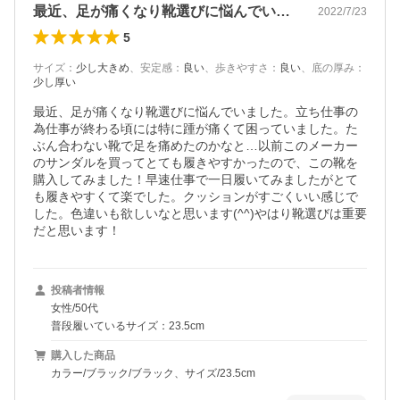
最近、足が痛くなり靴選びに悩んでいまし…
2022/7/23
5
サイズ
：
少し大きめ
、
安定感
：
良い
、
歩きやすさ
：
良い
、
底の厚み
：
少し厚い
最近、足が痛くなり靴選びに悩んでいました。立ち仕事の
為仕事が終わる頃には特に踵が痛くて困っていました。た
ぶん合わない靴で足を痛めたのかなと…以前このメーカー
のサンダルを買ってとても履きやすかったので、この靴を
購入してみました！早速仕事で一日履いてみましたがとて
も履きやすくて楽でした。クッションがすごくいい感じで
した。色違いも欲しいなと思います(^^)やはり靴選びは重要
だと思います！
投稿者情報
女性/50代
普段履いているサイズ：23.5cm
購入した商品
カラー/ブラック/ブラック、サイズ/23.5cm