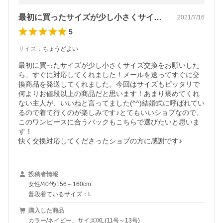
最初に買ったサイズが少し小さくサイズ交…
2021/7/16
5
サイズ
：
ちょうどよい
最初に買ったサイズが少し小さくサイズ交換をお願いした
ら、すぐに対応してくれました！メールを送ってすぐに交
換商品を発送してくれました。今回はサイズもピッタリで
何よりお値段以上の商品だと思います！あまり褒めてくれ
ない主人が、いいねと言ってました(^^)結婚式に呼ばれてい
るので着て行くのが楽しみです♪とてもいいショプなので、
このワンピースに合うバックもこちらで選びたいと思いま
す！

快く交換対応してくださったショプの方に感謝です♪
投稿者情報
女性/40代/156～160cm
普段着ているサイズ：L
購入した商品
カラー/ネイビー、サイズ/XL(11号～13号)