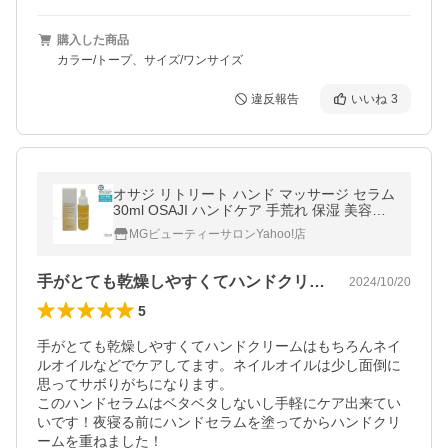
購入した商品
カラー/トープ、サイズ/ワンサイズ
違反報告
いいね
3
オサジ リトリート ハンド マッサージ セラム
30ml OSAJI ハンドケア 手荒れ 保湿 美容液
ハンド美容液 ハンドセラム
MGビューティーサロンYahoo!店
手がとても乾燥しやすくてハンドクリーム…
2024/10/20
5
手がとても乾燥しやすくてハンドクリームはもちろんネイ
ルオイルなどでケアしてます。ネイルオイルは少し面倒に
思ってサボりがちになります。

このハンドセラムはベタベタしないし手軽にケア出来てい
いです！夜寝る前にハンドセラムを塗ってからハンドクリ
ームを重ねました！
