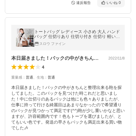
違反報告
いいね
0
トートバッグ レディース 小さめ 大人 ハンド
バッグ 仕切りあり 仕切り付き 仕切り 軽い
かわいい 黒 通勤 自立 上品 軽量 横 ミニ
スロウ ファイン
本日届きました！バックの中がきちんと整…
2022/11/8
4
重量感
：
普通
、
生地
：
普通
本日届きました！バックの中がきちんと整理出来る鞄を探
してました。このバックを見つけた時これだと思いまし
た！中に仕切りのあるバックは他にも色々ありましたが、
仕事に持って行ける綺麗目はあまりなかったので希望通り
のバックが見つかって満足です(^^)鞄が少し重いかなと思い
ますが、許容範囲内です！色もトープを選びましたが、と
てもいい色です。発送の早さもバックも満足出来る買い物
でした🎶