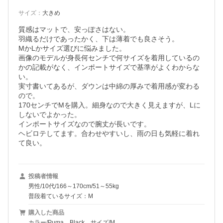
サイズ
：
大きめ
質感はマットで、安っぽさはない。

羽織るだけであったかく、下は薄着でも良さそう。

MかLかサイズ選びに悩みました。

画像のモデルが身長何センチで何サイズを着用しているの
かの記載がなく、インポートサイズで基準がよくわからな
い。

実寸書いてあるが、ダウンは中綿の厚みで着用感が変わる
ので。

170センチでMを購入。細身なので大きく見えますが、Lに
しないでよかった。

インポートサイズなので腕丈が長いです。

ヘビロテしてます。合わせやすいし、雨の日も気軽に着れ
て良い。
投稿者情報
男性/10代/166～170cm/51～55kg
普段着ているサイズ：M
購入した商品
カラー/Puma Black、サイズ/M