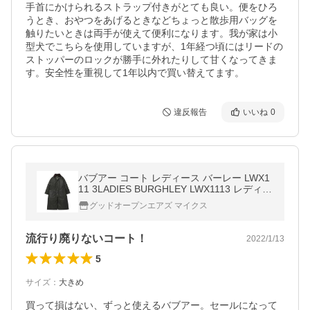
手首にかけられるストラップ付きがとても良い。便をひろ
うとき、おやつをあげるときなどちょっと散歩用バッグを
触りたいときは両手が使えて便利になります。我が家は小
型犬でこちらを使用していますが、1年経つ頃にはリードの
ストッパーのロックが勝手に外れたりして甘くなってきま
す。安全性を重視して1年以内で買い替えてます。
違反報告
いいね
0
バブアー コート レディース バーレー LWX1
11 3LADIES BURGHLEY LWX1113 レディー
ス Barbour
グッドオープンエアズ マイクス
流行り廃りないコート！
2022/1/13
5
サイズ
：
大きめ
買って損はない、ずっと使えるバブアー。セールになって