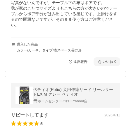
写真がないんですが、テーブル下の布はボアです。

我が家のこたつサイズよりもこちらの方が大きいのでテー
ブルからボア部分がはみ出している感じです。上掛けをす
るので問題ないですが、そのまま使う方はご注意くださ
い。
購入した商品
カラー/カーキ、タイプ/省スペース長方形
違反報告
いいね
0
ペティオ(Petio) 犬用伸縮リード リールリー
ドEX M グレー ペティオ
ホームセンターバローYahoo!店
リピートしてます
2026/4/11
5