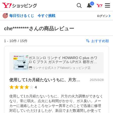
i
毎日引けるくじ 今すぐ挑戦
ログイン
che********さんの商品レビュー
1
-
10
件 /
15
件
おすすめ順
ガスコンロ リンナイ HOWARO C plus ホワ
ロ C プラス ガステーブル LPガス 都市ガス
プロパンガス 白いコンロ 2口 水無し両面焼
リンナイ公式ストアYahoo!ショッピング店
きグリル
使用して1カ月経たないうちに、片方の火…
2025/3/28
4
使用して1カ月経たないうちに、片方の火力調整ができなく
なり、常に弱火。点火にも時間がかかり、ガス臭い。メー
カーに連絡したところセンサー異常とのことで迅速に修理
対応していただけましたが、新品でまだ数週間しか使って