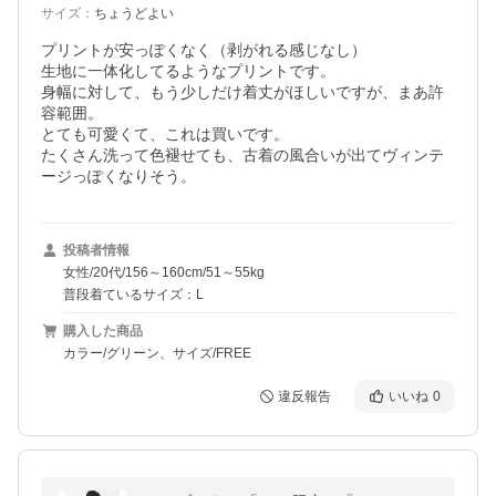
サイズ
：
ちょうどよい
プリントが安っぽくなく（剥がれる感じなし）

生地に一体化してるようなプリントです。

身幅に対して、もう少しだけ着丈がほしいですが、まあ許
容範囲。

とても可愛くて、これは買いです。

たくさん洗って色褪せても、古着の風合いが出てヴィンテ
ージっぽくなりそう。
投稿者情報
女性/20代/156～160cm/51～55kg
普段着ているサイズ：L
購入した商品
カラー/グリーン、サイズ/FREE
違反報告
いいね
0