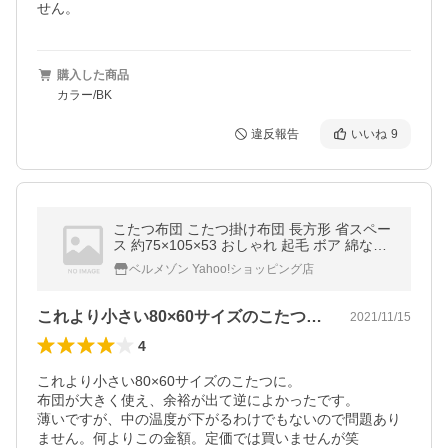
せん。
購入した商品
カラー/BK
違反報告
いいね
9
こたつ布団 こたつ掛け布団 長方形 省スペー
ス 約75×105×53 おしゃれ 起毛 ボア 綿なし
コンパクト収納 先染め 綿フラノ カーキ
ベルメゾン Yahoo!ショッピング店
これより小さい80×60サイズのこたつ…
2021/11/15
4
これより小さい80×60サイズのこたつに。

布団が大きく使え、余裕が出て逆によかったです。

薄いですが、中の温度が下がるわけでもないので問題あり
ません。何よりこの金額。定価では買いませんが笑
