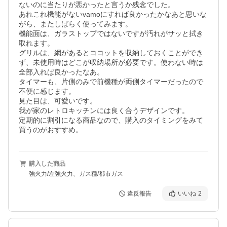
ないのに当たりが悪かったと言うか残念でした。

あれこれ機能がないvamoにすれば良かったかなあと思いな
がら、またしばらく使ってみます。

機能面は、ガラストップではないですが汚れがサッと拭き
取れます。

グリルは、網があるとココットを収納しておくことができ
ず、未使用時はどこが収納場所が必要です。使わない時は
全部入れば良かったなあ。

タイマーも、片側のみで前機種が両側タイマーだったので
不便に感じます。

見た目は、可愛いです。

我が家のレトロキッチンには良く合うデザインです。

定期的に割引になる商品なので、購入のタイミングをみて
買うのがおすすめ。
購入した商品
強火力/左強火力、ガス種/都市ガス
違反報告
いいね
2