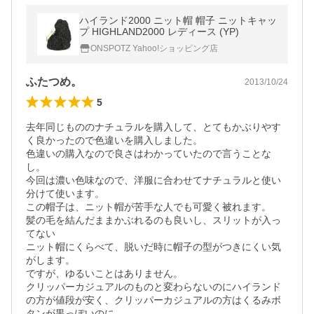
ハイランド2000 ニット帽 帽子 ニットキャッ
プ HIGHLAND2000 レディース (YP)
ONSPOTZ Yahoo!ショッピング店
ふたつめ。
2013/10/24
5
去年同じもののナチュラルを購入して、とてもかぶりやす
く良かったので色違いを購入しました。

色違いの購入なので良さはわかっていたので言うことな
し。

今回は濃い色味なので、洋服に合わせてナチュラルと使い
分けて使います。

この帽子は、ニット帽が苦手な人でも可愛く被れます。

髪の毛を結んだままかぶれるのも良いし、スリットが入っ
てない

ニット帽にくらべて、脱いだ時に帽子の型がつきにくい気
がします。

ですが、ゆるいことはありません。

クリッパーカジュアルのものと変わらないのにハイランド
の方が値段が安く、クリッパーカジュアルの方はくるみボ
タンが黒っぽいのに、
