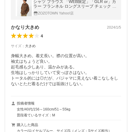
シャツ ブラウス 「WEB限定」「GLR or」カ
ラー フランネル ロングスリーブ チェック シ
ャツ
ZOZOTOWN Yahoo!店
かなり大きめ
2024/1/5
4
サイズ
：
大きめ
身幅大きめ。着丈長い。襟の位置が高い。

袖丈はちょうど良い。

起毛感も少しあり、温かみがある。

生地はしっかりしていて安っぽさはない。

トータル的には◎だが、パジャマに見えない着こなしをし
ないとただ着るだけでは垢抜けしない。
投稿者情報
女性/40代/156～160cm/51～55kg
普段着ているサイズ：M
購入した商品
カラー/ロイヤルブルー、サイズ/S（メンズ：Sサイズ相当）