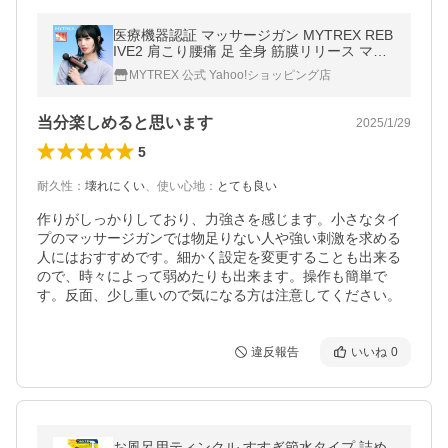
医療機器認証 マッサージガン MYTREX REB
IVE2 肩こり腰痛 足 全身 筋膜リリース マッ
サージ機 ハンディガン 爆買
MYTREX 公式 Yahoo!ショッピング店
当分楽しめると思います
2025/1/29
5
耐久性
：
壊れにくい
、
使い心地
：
とても良い
作りがしっかりしており、力強さを感じます。小さなタイ
プのマッサージガンでは物足りない人や強い刺激を求める
人にはおすすめです。細かく設定を変更することも出来る
ので、時々によって弱めたりも出来ます。操作も簡単で
す。反面、少し重いので気になる方は注意してください。
違反報告
いいね
0
お風呂用ティンクル すすぎ節水タイプ 詰め