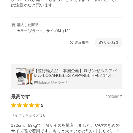
は注意かなと思います。
購入した商品
カラー/ブラック、サイズ/M（18°）
違反報告
いいね
3
【並行輸入品 本国企画】ロサンゼルスアパ
レル LOSANGELES APPAREL HF02 14オン
ス ヘビーフリース スウェットショーツ ｜ シ
Jalana(ジャラーナ)
ョートパンツ メンズ アメリカ製
最高です
2023/6/17
5
サイズ
：
ちょうどよい
172cm、59kgで、Mサイズを購入しました。やや大きめの
サイズ感で着用です。もっと大きいかと思いましたが、そ