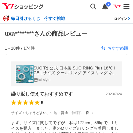
i
毎日引けるくじ 今すぐ挑戦
ログイン
uxa********さんの商品レビュー
1
-
10
件 /
174
件
おすすめ順
SUO(R) 公式 日本製 SUO RING Plus 18℃ I
CE Lサイズ クールリング アイスリング ネッ
ク クール 暑さ対策 熱中症対策 ひんやり 長
tat style
時間 持続 アウトドア 発熱
繰り返し使えておすすめです
2023/7/24
5
サイズ
：
ちょうどよい
、
生地
：
普通
、
伸縮性
：
良い
まず、サイズに関してですが、私は172cm、59kgで、Lサ
イズを購入しました。妻のMサイズのリングも着用しまし