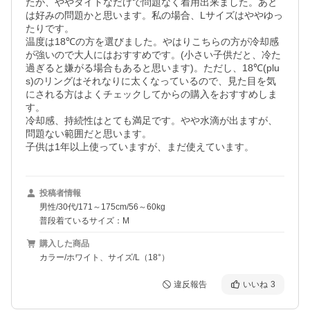
たが、ややタイトなだけで問題なく着用出来ました。あと
は好みの問題かと思います。私の場合、Lサイズはややゆっ
たりです。

温度は18℃の方を選びました。やはりこちらの方が冷却感
が強いので大人にはおすすめです。(小さい子供だと、冷た
過ぎると嫌がる場合もあると思います)。ただし、18℃(plu
s)のリングはそれなりに太くなっているので、見た目を気
にされる方はよくチェックしてからの購入をおすすめしま
す。

冷却感、持続性はとても満足です。やや水滴が出ますが、
問題ない範囲だと思います。

子供は1年以上使っていますが、まだ使えています。
投稿者情報
男性/30代/171～175cm/56～60kg
普段着ているサイズ：M
購入した商品
カラー/ホワイト、サイズ/L（18°）
違反報告
いいね
3