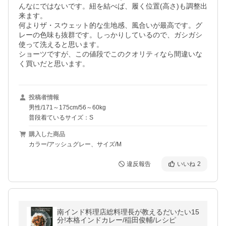
んなにではないです。紐を結べば、履く位置(高さ)も調整出
来ます。

何よりザ・スウェット的な生地感、風合いが最高です。グ
レーの色味も抜群です。しっかりしているので、ガシガシ
使って洗えると思います。

ショーツですが、この値段でこのクオリティなら間違いな
く買いだと思います。
投稿者情報
男性/171～175cm/56～60kg
普段着ているサイズ：S
購入した商品
カラー/アッシュグレー、サイズ/M
違反報告
いいね
2
南インド料理店総料理長が教えるだいたい15
分!本格インドカレー/稲田俊輔/レシピ