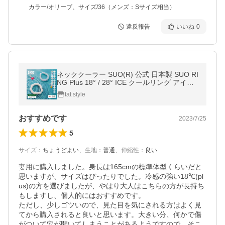
カラー/オリーブ、サイズ/36（メンズ：Sサイズ相当）
違反報告
いいね
0
ネッククーラー SUO(R) 公式 日本製 SUO RI
NG Plus 18° / 28° ICE クールリング アイス
リング ネック クール 暑さ対策 熱中症対策
tat style
ひんやり 長時間 持続 爆買
おすすめです
2023/7/25
5
サイズ
：
ちょうどよい
、
生地
：
普通
、
伸縮性
：
良い
妻用に購入しました。身長は165cmの標準体型くらいだと
思いますが、サイズはぴったりでした。冷感の強い18℃(pl
us)の方を選びましたが、やはり大人はこちらの方が長持ち
もしますし、個人的にはおすすめです。

ただし、少しゴツいので、見た目を気にされる方はよく見
てから購入されると良いと思います。大きい分、何かで傷
がついて穴が開いてしまうことがあるようですので、そこ