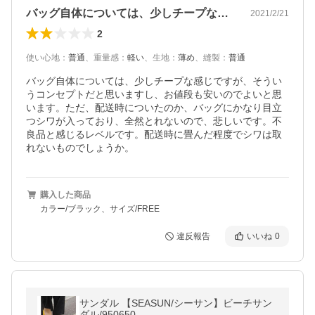
バッグ自体については、少しチープな感じ…
2021/2/21
2
使い心地
：
普通
、
重量感
：
軽い
、
生地
：
薄め
、
縫製
：
普通
バッグ自体については、少しチープな感じですが、そうい
うコンセプトだと思いますし、お値段も安いのでよいと思
います。ただ、配送時についたのか、バッグにかなり目立
つシワが入っており、全然とれないので、悲しいです。不
良品と感じるレベルです。配送時に畳んだ程度でシワは取
れないものでしょうか。
購入した商品
カラー/ブラック、サイズ/FREE
違反報告
いいね
0
サンダル 【SEASUN/シーサン】ビーチサン
ダル/950650