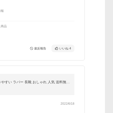
情報
た商品
違反報告
いいね
4
MOZ モズ レインブーツ パッカブルタイプ レインシューズ レディース MZ-8316 折り畳み 履きやすい 歩きやすい ラバー 長靴 おしゃれ 人気 送料無料 即納
2022/6/18