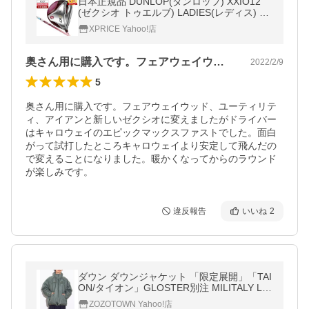
日本正規品 DUNLOP(ダンロップ) XXIO12
(ゼクシオ トゥエルブ) LADIES(レディス) ボ
ルドー ドライバー 2022年モデル ゼクシオ
XPRICE Yahoo!店
MP1200L カーボンシャフト 13.5 L
奥さん用に購入です。フェアウェイウッド…
2022/2/9
5
奥さん用に購入です。フェアウェイウッド、ユーティリテ
ィ、アイアンと新しいゼクシオに変えましたがドライバー
はキャロウェイのエピックマックスファストでした。面白
がって試打したところキャロウェイより安定して飛んだの
で変えることになりました。暖かくなってからのラウンド
が楽しみです。
違反報告
いいね
2
ダウン ダウンジャケット 「限定展開」「TAI
ON/タイオン」GLOSTER別注 MILITALY LE
VEL7 JACKET ダウン メンズ レディ
ZOZOTOWN Yahoo!店