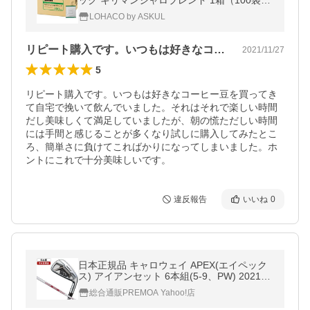
ック キリマンジャロブレンド 1箱（100袋
入）
LOHACO by ASKUL
リピート購入です。いつもは好きなコーヒ…
2021/11/27
5
リピート購入です。いつもは好きなコーヒー豆を買ってき
て自宅で挽いて飲んでいました。それはそれで楽しい時間
だし美味しくて満足していましたが、朝の慌ただしい時間
には手間と感じることが多くなり試しに購入してみたとこ
ろ、簡単さに負けてこればかりになってしまいました。ホ
ントにこれで十分美味しいです。
違反報告
いいね
0
日本正規品 キャロウェイ APEX(エイペック
ス) アイアンセット 6本組(5-9、PW) 2021年
モデル N.S.PRO MODUS3 Tour 105 S
総合通販PREMOA Yahoo!店