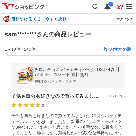
i
毎日引けるくじ 今すぐ挑戦
ログイン
sam********さんの商品レビュー
1
-
10
件 /
240
件
おすすめ順
チロルチョコ バラエティパック 18個×4袋 計
72個 チョコレート 送料無料
MDSバラエティストア
子供も自分も好きなので買ってみました。…
2021/3/10
5
子供も自分も好きなので買ってみました。特別なバラエテ
ィーパックかと思いましたが、普通のバラエティーパック
が3袋でした。まさかと思いましたが苦手なのが1番多く入
ってました。勝手に少し期待したので残念な気持ちにはな