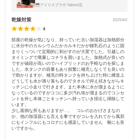
オーヤマ 大容量 PH-UH35 安心延長保証対象
アイリスプラザ Yahoo!店
乾燥対策
2025/4/2
4
部屋の乾燥が気になり、持っていた古い加湿器は加熱部分
に水分中のカルシウムだかカルキだかが鍾乳石のように固
まりくっついて定期的に剥がすのが大変でした。引越しの
タイミングで廃棄しコチラを買いました。加熱式が良いの
ですが値段が高いのでハイブリッドのお手軽なのを探しま
した。水タンクの容量もあり頻繁に補充しなくても良いの
で助かりますが、補充の時タンクを持ち上げた時に構造上
どうしても水が滴り落ちるのでタオルで抑え拭きながらキ
ッチンに小走りで行きます。また本体に水が溜まるように
なっているのですがココに多少汚れ埃が溜まるのでコンセ
ントを外し本体ごとキッチンへ持っていき排出し掃除して
います。

少し面倒な所もありますが…。　コレのおかげさまなの
か、他の加湿器にも言える事ですがコレを入れてから風邪
にもインフルにもコロナにも感染していません　喉にも良
いですから。