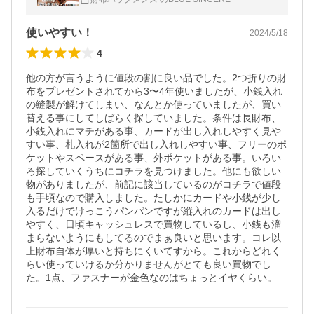
使いやすい！
2024/5/18
4
他の方が言うように値段の割に良い品でした。2つ折りの財
布をプレゼントされてから3〜4年使いましたが、小銭入れ
の縫製が解けてしまい、なんとか使っていましたが、買い
替える事にしてしばらく探していました。条件は長財布、
小銭入れにマチがある事、カードが出し入れしやすく見や
すい事、札入れが2箇所で出し入れしやすい事、フリーのポ
ケットやスペースがある事、外ポケットがある事。いろい
ろ探していくうちにコチラを見つけました。他にも欲しい
物がありましたが、前記に該当しているのがコチラで値段
も手頃なので購入しました。たしかにカードや小銭が少し
入るだけでけっこうパンパンですが縦入れのカードは出し
やすく、日頃キャッシュレスで買物しているし、小銭も溜
まらないようにもしてるのでまぁ良いと思います。コレ以
上財布自体が厚いと持ちにくいてすから。これからどれく
らい使っていけるか分かりませんがとても良い買物でし
た。1点、ファスナーが金色なのはちょっとイヤくらい。