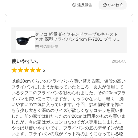
違反報告
いいね
0
タフコ 軽量ダイヤモンドマーブルキャスト
ネオ 深型フライパン 24cm F-7201 ブラッ
ク ※ガス火専用
村の鍛冶屋
使いやすい。
2024/4/8
5
以前20cmくらいのフライパンを買い替える際、値段の高い
フライパンにしようか迷っていたところ、友人が使用して
いるタフコのフライパンを勧められました。その20cmフラ
イパンを買い使っていますが、くっつかないし、軽く、洗
いやすいので気に入っています。今回、炒め物等する際に
もう少し大きく深めのサイズが欲しくなりコチラを買いま
した。前の家ではIHだったので20cmは両用のものを買いま
したが、今の家はガスコンロなのでガス専用にしました。
やっぱり使いやすいです。フライパンの底のデザインが違
います。フライパンの底がドット柄のようになっている物