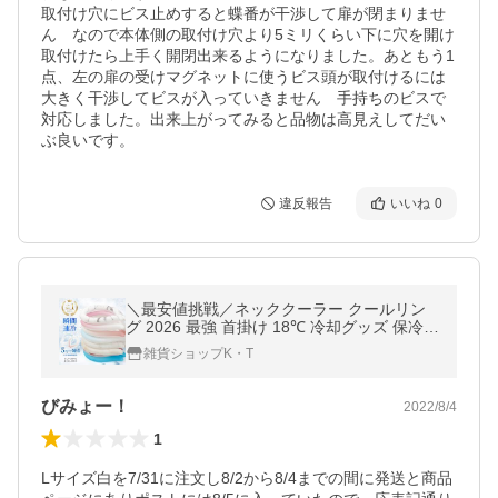
取付け穴にビス止めすると蝶番が干渉して扉が閉まりませ
ん　なので本体側の取付け穴より5ミリくらい下に穴を開け
取付けたら上手く開閉出来るようになりました。あともう1
点、左の扉の受けマグネットに使うビス頭が取付けるには
大きく干渉してビスが入っていきません　手持ちのビスで
対応しました。出来上がってみると品物は高見えしてだい
ぶ良いです。
違反報告
いいね
0
＼最安値挑戦／ネッククーラー クールリン
グ 2026 最強 首掛け 18℃ 冷却グッズ 保冷剤
アイスネックリング 首を冷やす ひんやり 首
雑貨ショップK・T
元 冷却 暑さ対策 熱中症対策
びみょー！
2022/8/4
1
Lサイズ白を7/31に注文し8/2から8/4までの間に発送と商品