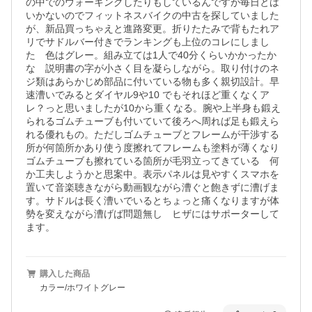
の中でのウォーキングしたりもしているんですが毎日とは
いかないのでフィットネスバイクの中古を探していました
が、新品買っちゃえと進路変更。折りたたみで背もたれア
リでサドルバー付きでランキングも上位のコレにしまし
た　色はグレー。組み立ては1人で40分くらいかかったか
な　説明書の字が小さく目を凝らしながら。取り付けのネ
ジ類はあらかじめ部品に付いている物も多く親切設計。早
速漕いでみるとダイヤル9や10 でもそれほど重くなくア
レ？っと思いましたが10から重くなる。腕や上半身も鍛え
られるゴムチューブも付いていて後ろへ周れば足も鍛えら
れる優れもの。ただしゴムチューブとフレームが干渉する
所が何箇所かあり使う度擦れてフレームも塗料が薄くなり
ゴムチューブも擦れている箇所が毛羽立ってきている　何
か工夫しようかと思案中。表示パネルは見やすくスマホを
置いて音楽聴きながら動画観ながら漕ぐと飽きずに漕げま
す。サドルは長く漕いでいるとちょっと痛くなりますが体
勢を変えながら漕げば問題無し　ヒザにはサポーターして
ます。
購入した商品
カラー/ホワイトグレー