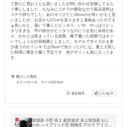
て新たに買おうとも思いましたが問い合わせ交換してもら
う事にしました　ちなみにコチラの都合なので返品送料は
コチラ持ちでした。あのキツさだと28cmのが良いかもと思
いましたが、お店から27cmを送りますと連絡あったのでま
ぁ良いかと。届いて履くとピッタリ　いや、やっぱりピッ
タリすぎる　甲の部分がピッタリなのにつま先に余裕があ
り、かかとは収まっている状態。靴下履いた状態ではキツ
いでしょうが許容範囲としました。モデルでサイズかま多
少違うのかドンキでは26cmで良かったのにな。夏と入院し
た時用に裸足で履く予定てす　色デザインも気に入ってま
す。
購入した商品
カラー/カーキ、サイズ/26.0cm
違反報告
いいね
0
加湿器 小型 卓上 超音波式 卓上加湿器 おし
ゃれ ハイブリッド式 加熱式 アロマ アイリス