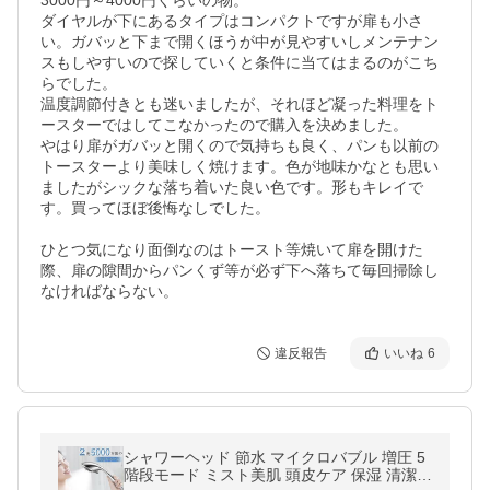
3000円～4000円くらいの物。

ダイヤルが下にあるタイプはコンパクトですが扉も小さ
い。ガバッと下まで開くほうが中が見やすいしメンテナン
スもしやすいので探していくと条件に当てはまるのがこち
らでした。

温度調節付きとも迷いましたが、それほど凝った料理をト
ースターではしてこなかったので購入を決めました。

やはり扉がガバッと開くので気持ちも良く、パンも以前の
トースターより美味しく焼けます。色が地味かなとも思い
ましたがシックな落ち着いた良い色です。形もキレイで
す。買ってほぼ後悔なしでした。

ひとつ気になり面倒なのはトースト等焼いて扉を開けた
際、扉の隙間からパンくず等が必ず下へ落ちて毎回掃除し
なければならない。
違反報告
いいね
6
シャワーヘッド 節水 マイクロバブル 増圧 5
階段モード ミスト美肌 頭皮ケア 保湿 清潔