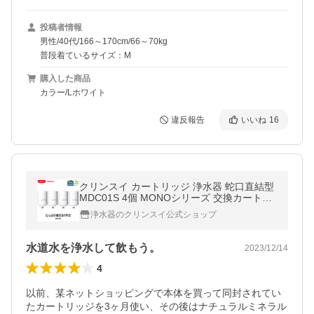
投稿者情報
男性/40代/166～170cm/66～70kg
普段着ているサイズ：M
購入した商品
カラー/Lホワイト
違反報告
いいね
16
クリンスイ カートリッジ 浄水器 蛇口直結型
MDC01S 4個 MONOシリーズ 交換カートリ
ッジ [MDC01SSP-DC]
浄水器のクリンスイ公式ショップ
水道水を浄水して飲もう。
2023/12/14
4
以前、某ネットショッピングで本体を買って同封されてい
たカートリッジを3ヶ月使い、その後はナチュラルミネラル