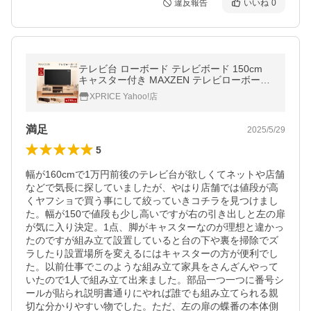
違反報告
いいね
0
テレビ台 ローボード テレビボード 150cm
キャスター付き MAXZEN テレビローボード
大容量 オープンラック ナチュラル MTS-CS
XPRICE Yahoo!店
02L-NA
満足
2025/5/29
5
幅が160cmで1万円前後のテレビ台が欲しくてネットや店舗
などで気長に探していましたが、やはり店舗では値段が高
くヤフショで買う事にして絞っていきコチラを見つけまし
た。幅が150で値段も少し高いですが右の引き出しと左の扉
が気に入り決定。1点、脚がキャスターなのが理想と違かっ
たのですが組み立て設置していると台の下や裏を掃除でズ
ラしたり設置場所を変えるにはキャスターの方が便利でし
た。以前仕事でこのような組み立て家具をさんざんやって
いたので1人で組み立て出来ました。部品一つ一つに番号シ
ールが貼られ説明書通りにやれば誰でも組み立てられる親
切な分かりやすい物でした。ただ、左の扉の蝶番の本体側