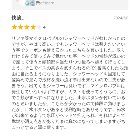
毛穴汚れ洗浄 美肌 美髪 アダプター付取付簡
offshore
単 水漏れ防止 国際基準G1/2
快適。
2024/3/8
4
リファ等マイクロバブルのシャワーヘッドが欲しかったの
ですが、やはり高い。でもシャワーヘッドは替えたいとい
う事でクーポンも使え安かったこちらを買いました。取り
付けてみて使ってみて気付いた事　ヘッドの傾斜が浅いの
で座って使うと頭頂部を当たりつつ後ろへ越えて行ってし
まう。そこでイスの高さを変えられるので1番高くしたら顔
面に当たるようになりました。シャワーヘッドを固定して
髪染めで屈んで液材を洗い流す事は出来ないので工夫が必
要そう。出てくるシャワーは良いです　マイクロバブルは
発生していないはずですが、ミストを使ってくうちに、お
でこ頬がすべすべになりました。止水ボタンが付いている
のと迷いましたが、こちらが安かったので値段に負けまし
たが、止水ボタンがあると便利な時もありそうです。節水
が出来てるようで水圧がヘッドで抑えられ、それによって
燃焼が消え点きがありたまに真水になってしまいますがち
ょっとすると湯に戻ります。