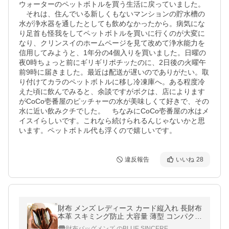
ウォーターのペットボトルを買う生活に戻っていました。
　それは、住んでいる新しくもないマンションの貯水槽の
水が浄水器を通したとしても飲めなかったから。病気にな
り足首も怪我をしてペットボトルを買いに行くのが大変に
なり、クリンスイのホームページを見て改めて浄水能力を
信用してみようと、1年分の4個入りを買いました。日曜の
夜0時ちょっと前にギリギリポチッたのに、2日後の火曜午
前9時に届きました。最近は配送が遅いのでありがたい。取
り付けてカラのペットボトルに移し冷凍庫へ。ある程度冷
えた頃に飲んでみると、余談ですがボクは、店によります
がCoCo壱番屋のピッチャーの水が美味しくて好きで、その
水に近い飲みクチでした。　ちなみにCoCo壱番屋の水はメ
イスイらしいです。これなら続けられるんじゃないかと思
います。ペットボトル代も浮くので嬉しいです。
違反報告
いいね
28
財布 メンズ レディース カード縦入れ 長財布
本革 スキミング防止 大容量 薄型 コンパクト
サイフ シュリンク レザー SW6
財布バッグメンズ のBLUE SINCERE