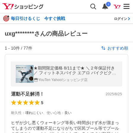
i
毎日引けるくじ 今すぐ挑戦
ログイン
uxg********さんの商品レビュー
1
-
10
件 /
77
件
おすすめ順
★期間限定価格 8/11まで★ ＼２年保証付き
／ フィットネスバイク エアロ バイクビクス
16段階 ホイール 折りたたみ スピンバイク
YouTen Yahoo!ショッピング店
運動不足解消！
2025/8/25
5
耐久性
：
壊れにくい
、
使い心地
：
良い
ヒザが少し悪くウォーキング等長い時間歩けず水が溜まっ
てしまうので運動不足になりがちで区民プール等でプール