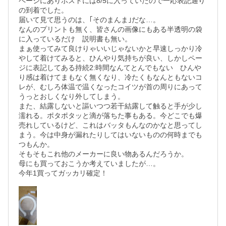
ページにありポストには8/5に入っていたので一応表記通り
の到着でした。

届いて見て思うのは、｢そのまんま｣だな…。

なんのプリントも無く、皆さんの画像にもある半透明の袋
に入っているだけ　説明書も無い。

まぁ使ってみて良けりゃいいじゃないかと早速しっかり冷
やして着けてみると、ひんやり気持ちが良い、しかしペー
ジに表記してある持続2:時間なんてとんでもない　ひんや
り感は着けてまもなく無くなり、冷たくもなんともないコ
レが、むしろ体温で温くなったコイツが首の周りにあって
うっとおしくなり外してしまう。

また、結露しないと謳いつつ若干結露して触ると手が少し
濡れる。ポタポタッと滴が落ちた事もある。今どこでも爆
売れしているけど、これはバッタもんなのかなと思ってし
まう。今は中身が漏れたりしてはいないものの何時までも
つもんか。

そもそもこれ他のメーカーに良い物あるんだろうか。

母にも買っておこうか考えていましたが…。

今年1買ってガッカリ確定！