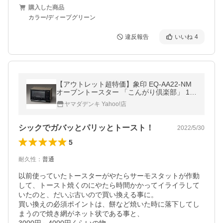
購入した商品
カラー/ディープグリーン
違反報告
いいね
4
【アウトレット超特価】象印 EQ-AA22-NM
オーブントースター 「こんがり倶楽部」 10
00W シャンパンゴールド オーブントースタ
ヤマダデンキ Yahoo!店
ー
シックでガバッとパリッとトースト！
2022/5/30
5
耐久性
：
普通
以前使っていたトースターがやたらサーモスタットが作動
して、トースト焼くのにやたら時間かかってイライラして
いたのと、だいぶ古いので買い換える事に。

買い換えの必須ポイントは、餅など焼いた時に落下してし
まうので焼き網がネット状である事と、
