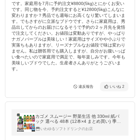
です。家庭用を7月に予約注文¥8800(5kg)とにかくお安い
です。同じ物を今、予約注文すると¥12800(5kg)こんなに
変わりますか？秀品でも週毎にお高くなり驚いてしまいま
す。でもさすがに立派なブドウです。さらに家庭用は、秀
品出してからのお届けになるそうで予約の２ヶ月先を覚悟
で注文してください。お値段は変動ありですが、やっぱり
ナガノパープルは美味しい！家庭用はサイズやや小ぶりで
実落ちもありますが、リーズナブルなお値段で味は変わり
ません。私は贈答用でも購入しますが、自分がお腹いっぱ
い食べたいので家庭用で満足で、毎年楽しみです。今年も
美味しいブドウでした。生産者さんありがとうございま
す。
違反報告
いいね
2
カゴメ スムージー 野菜生活 他 330ml 紙パ
ック 選べる 48本 (12本×4 まとめ買い) 季節
限定 よりどり アサイー トマトジュース リフ
いわゆるソフトドリンクのお店
レッシュ スイカ