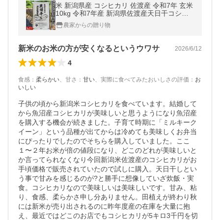
米 新潟県産 コシヒカリ 佐渡産 令和7年 玄米
10kg 令和7年産 新潟県佐渡産天日干コシヒ
カリ ｜ 天日干し はざかけ
農家からの贈り物
新米のお米の方が安くなるというウワサ
2026/6/12
4
食感
：
柔らかい
、
甘さ
：
甘い
、
実際に食べてみたおいしさの評価
：
お
いしい
子供の頃から新潟米コシヒカリを食べています。結婚して
から魚沼産コシヒカリが美味しいと思うようになり魚沼産
を購入する機会が続きました。子育て時期に「ミルキーク
イーン」という品種が出てからは冷めても美味しくお弁当
にぴったりでしたのでそちらを購入していました。ここ
１〜２年お米が倍の値段になり、どこのどれが美味しいと
か言ってられなくなり今回新潟米佐渡産のコシヒカリがお
手頃価格で販売されていたので試しに購入。天日干しとい
う事で甘みを感じるのが?と勝手に想像していざ炊飯・実
食。コシヒカリなので美味しいは美味しいです。甘み、粘
り、食感、柔らかさ申し分ありません。田植えが終わり秋
には新米が売り出されるのに昨年度産の在庫を大量に抱
え、最近ではどこのお店でもコシヒカリが5キロ3千円を切