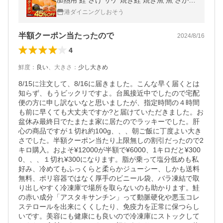
加熱用 鮭 さけ サケ 焼き鮭 焼き魚 魚 さかな
冷凍 家庭用 お弁当用 おかず 惣菜 お惣菜 お
港ダイニングしおそう
中元 御中元 爆買
半額クーポン当たったので
2024/8/16
4
鮮度
：
良い
、
大きさ
：
少し大きめ
8/15に注文して、8/16に届きました。こんな早く届くとは
知らず、もうビックリですよ。台風接近中でしたので宅配
便の方に申し訳ないなと思いましたが、指定時間の４時間
も前に早くても大丈夫ですか?と届けていただきました。お
盆休み最終日でたまたま家に居たのでラッキーでした。肝
心の商品ですが１切れ約100g、、、朝ご飯に丁度よい大き
さでした。半額クーポン当たり上限無しの割引だったので2
キロ購入。およそ¥12000が半額で¥6000、1キロだと¥300
0、、、１切れ¥300になります。脂が乗って塩分低めも私
好み、冷めてもふっくらと柔らかジューシー、しかも送料
無料、ポリ容器ではなく厚手のビニール袋、バラ凍結で取
り出しやすく冷凍庫で場所を取らないのも助かります。鮭
の赤い成分「アスタキサンチン」って動脈硬化や悪玉コレ
ステロールを出来にくくしたり、免疫力を正常に保つらし
いです。美容にも健康にも良いので冷凍庫にストックして