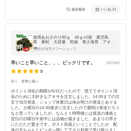
違反報告
いいね
21
徳用あおさのり80ｇ 40ｇ×2袋 鹿児島
県 東町 大容量 乾燥 青さ海苔 アオサ
海苔 味噌汁の具 爆買
鈴木海苔ヤフーショップ
早いこと早いこと、、、ビックリです。
2025/6/2
5
香り
：
非常に良い
ポイント消化の期限が5/31だったので、慌ててポイント消
化のために大好きなアオサを注文しました。14:00までの注
文で当日発送、ショップ休業日は休み明けの発送とありま
した。土曜日の14:30過ぎに注文したので週明け発送だろう
なと思っていましたが、なんと１時間後には発送の連絡と
翌日の日曜日午前中には品物が届きました。あまりの早さ
にただただ驚きです。ポスト投函ということでしたが、配
達の方ちゃんとピンポン押して下さり対面で受け取りまし