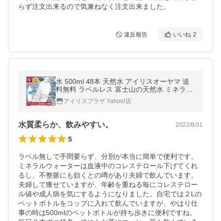
らず注文出来るので気兼ねなく注文出来ました。
違反報告
いいね
2
水 500ml 48本 天然水 アイリスオーヤマ 送
料無料 ラベルレス 富士山の天然水 ミネラル
ウォーター ペットボトル
アイリスプラザ Yahoo!店
水質柔らか、飲みやすい。
2022/8/31
5
ラベル無しで手間要らず、分別が本当に簡単で便利です。
ミネラルウォーターは血液中のコレステロール下げてくれ
るし、不整脈にも効くとの噂があり夫婦で飲んでいます。
夫婦して痩せていますが、年齢を重ねる毎にコレステロー
ル値や成人病を気にするようになりました。自宅では２Lの
ペットボトルをコップに入れて飲んでいますが、やはり仕
事の時は500mlのペットボトルが持ち歩きに便利ですね。