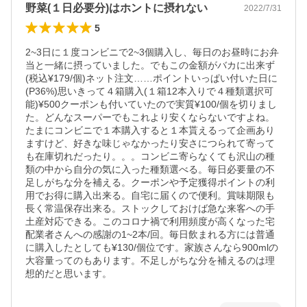
野菜(１日必要分)はホントに摂れない
2022/7/31
5
2~3日に１度コンビニで2~3個購入し、毎日のお昼時にお弁
当と一緒に摂っていました。でもこの金額がバカに出来ず
(税込¥179/個)ネット注文……ポイントいっぱい付いた日に
(P36%)思いきって４箱購入(１箱12本入りで４種類選択可
能)¥500クーポンも付いていたので実質¥100/個を切りまし
た。どんなスーパーでもこれより安くならないですよね。
たまにコンビニで１本購入すると１本貰えるって企画あり
ますけど、好きな味じゃなかったり安さにつられて寄って
も在庫切れだったり。。。コンビニ寄らなくても沢山の種
類の中から自分の気に入った種類選べる。毎日必要量の不
足しがちな分を補える。クーポンや予定獲得ポイントの利
用でお得に購入出来る。自宅に届くので便利。賞味期限も
長く常温保存出来る。ストックしておけば急な来客への手
土産対応できる。このコロナ禍で利用頻度が高くなった宅
配業者さんへの感謝の1~2本/回。毎日飲まれる方には普通
に購入したとしても¥130/個位です。家族さんなら900mlの
大容量ってのもあります。不足しがちな分を補えるのは理
想的だと思います。