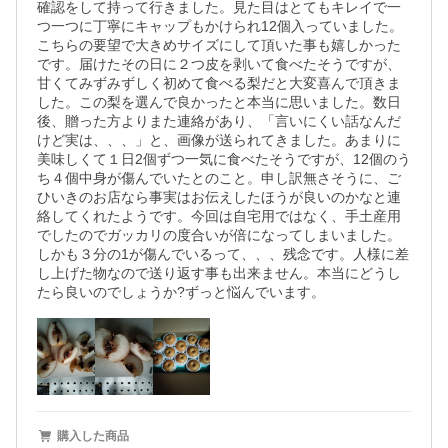
確認をして持って行きました。見た目はとてもキレイで一
つ一つに丁寧にキャップもかけられ12個入っていました。
こちらの要望で大きめサイズにして頂いた事も嬉しかった
です。届けたその日に２つ皮を剥いて食べたそうですが、
甘くてみずみずしく初めて食べる梨だと大変喜んで頂きま
した。この梨を選んで良かったと本当に思いました。数日
後、贈った方よりまた連絡があり、「言いにくい話なんだ
けど実は、、、」と、画像が送られてきました。あまりに
美味しくて１日2個ずつ一気に食べたそうですが、12個のう
ち４個中身が傷んでいたとのこと。申し訳無さそうに、ご
ひいきのお店なら事実はお伝えしたほうが良いのかなと連
絡してくれたようです。今回は自宅用ではなく、手土産用
でしたのでガッカリの度合いが倍になってしまいました。
しかも３分の1が傷んでいるって、、、残念です。人様に差
し上げた物なので送り返す事も出来ません。本当にどうし
たら良いのでしょうか?ずっと悩んでいます。
購入した商品