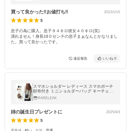
買って良かった‼️お値打ち‼️
2023/1/15
5
息子の為に購入。息子９４キロ彼女４０キロ(笑)

潰れません！身長18０センチの息子まぁなんとかなりまし
た。買って良かったです。
違反報告
いいね
0
スマホショルダー レディース スマホポーチ
財布付き ミニショルダーバッグ キーチェー
ン 斜めがけ 高見え シンプル 爆買
RARELEAK
姉の誕生日プレゼントに
2025/4/3
5
重量感
：
軽い
、
生地
：
普通