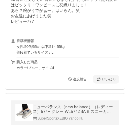
はピッタリ！ワンピースに羽織りましょ！

あら？腕がうでがぁー。はいらん。笑

お友達にあげました笑

レビュー777
投稿者情報
女性/50代/65cm以下/51～55kg
普段着ているサイズ：L
購入した商品
カラー/ブルー、サイズ/L
違反報告
いいね
0
ニューバランス（new balance）（レディー
ス）574+ グレー WL574ZBA B スニーカー
スポーツシューズ カジュアル 運動 靴 通勤
SuperSportsXEBIO Yahoo!店
通学 厚底 レトロ 刺繍 ロゴ