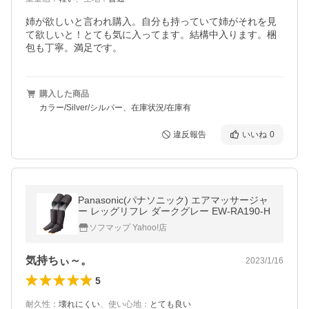
姉が欲しいと言われ購入。自分も持っていて姉がそれを見
て欲しいと！とても気に入ってます。結構中入ります。梱
包も丁寧。満足です。
購入した商品
カラー/Silver/シルバー、在庫状況/在庫有
違反報告
いいね
0
Panasonic(パナソニック) エアマッサージャ
ー レッグリフレ ダークグレー EW-RA190-H
ソフマップ Yahoo!店
気持ちぃ～。
2023/1/16
5
耐久性
：
壊れにくい
、
使い心地
：
とても良い