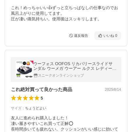
これ！めっちゃいい👍ずっと立ちっぱなしの仕事なのでお
風呂上がりに使用してます。

圧が凄い痛気持ちい。使用後はスッキリします。
違反報告
いいね
0
ウーフォス OOFOS リカバリースライドサ
ンダル ウーメガ ウーアー ルクス レディース
厚底 OOmega OOahh Luxe ラテ 2000740
スニークオンラインショップ
正規品
これ絶対買って良かった商品
2025/8/14
5
サイズ
：
ちょうどよい
友人に進められ購入しました！

凄い履きやすいこれ買って正解⭕

長時間歩いても疲れない。クッションがいい感じに効いて