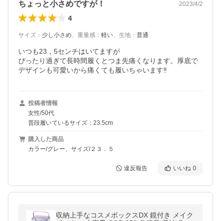
ちょっと小さめですが！
2023/4/2
4
サイズ
：
少し小さめ
、
重量感
：
軽い
、
生地
：
普通
いつも23，5センチはいてますが

ぴったり過ぎて長時間履くとつま先痛くなります。厚底で
デザインも可愛いから痛くても履いちゃいます‼️
投稿者情報
女性/50代
普段履いているサイズ：23.5cm
購入した商品
カラー/グレー、サイズ/２３．５
違反報告
いいね
0
収納上手なコスメボックスDX 鏡付き メイク