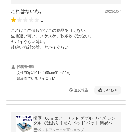
これはないわ。
2023/10/7
1
これはこの値段ではこの商品ありえない。

生地凄い薄い。スケスケ。秋冬物ではない。

ヤバイぐらい薄い。

後縫い方雑の雑。ヤバイぐらい
投稿者情報
女性/50代/161～165cm/51～55kg
普段着ているサイズ：M
違反報告
いいね
0
極厚 46cm エアーベッド ダブル サイズ シン
グル ではありません ベッド ベット 簡易ベッ
ド 電動 自動 空気 送料無料
ベストアンサーの宝ショップ