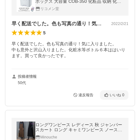
ボックス 大容量 COB-350 化粧品 収納 化粧
箱 鏡 ミラー付き コスメボックス MIクリエ
リコメン堂
ーションズ イモタニ プレゼント
早く配送でした。色も写真の通り！気に入…
2022/2/21
5
早く配送でした。色も写真の通り！気に入りました。

中も意外と沢山入りました。化粧水等ボトル６本ははいり
ます。買って良かったです。
投稿者情報
50代
違反報告
いいね
0
ロングワンピース レディース 秋 ジャンパー
スカート ロング キャミワンピース ノースリ
ーブ ジャンスカ 大きいサイズ ゆったり 体型
Minouche
カバー コーデ ママワンピ