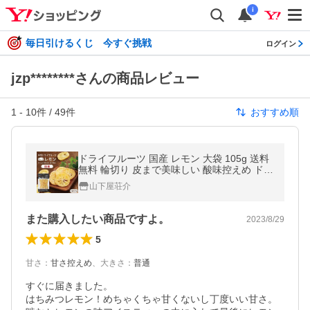
i
毎日引けるくじ 今すぐ挑戦
ログイン
jzp********さんの商品レビュー
1
-
10
件 /
49
件
おすすめ順
ドライフルーツ 国産 レモン 大袋 105g 送料
無料 輪切り 皮まで美味しい 酸味控えめ ドラ
イレモン 南信州菓子工房 ギフト ヨーグルト
山下屋荘介
に ポイント利用 超PayPay祭
また購入したい商品ですよ。
2023/8/29
5
甘さ
：
甘さ控えめ
、
大きさ
：
普通
すぐに届きました。

はちみつレモン！めちゃくちゃ甘くないし丁度いい甘さ。