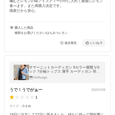
噛むとレモンの味アイスティーの中に入れて最後にレモン
食べます。また再購入決定です。

国産だから安心。
購入した商品
種類をお選びください/はちみつレモン
違反報告
いいね
0
サマーニットカーディガン 9カラー展開 Vネ
ック 7分袖トップス 薄手 カーディガン 羽織
り 無地 サマーニット 大きいサイズ 薄手 冷
VinRouge
房対策 UVケア2A29
うで！うでがぁー
2025/7/26
1
サイズ
：
小さめ
19日に注文して27日に届きました。待ちに待って開封夏に