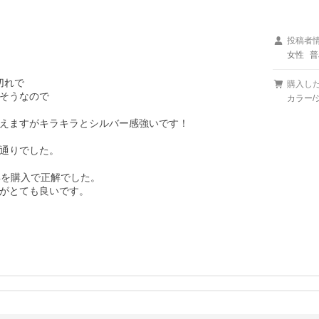
投稿者
女性
普
れで

購入し
そうなので

カラー/
えますがキラキラとシルバー感強いです！

通りでした。

を購入で正解でした。

がとても良いです。
