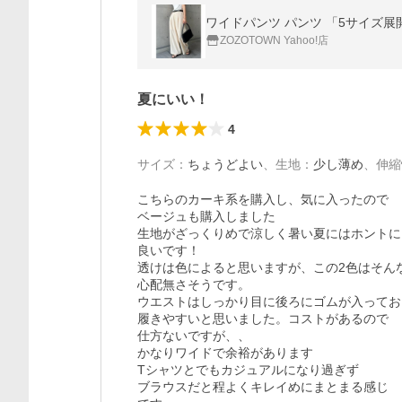
ワイドパンツ パンツ 「5サイズ展開
ZOZOTOWN Yahoo!店
夏にいい！
4
サイズ
：
ちょうどよい
、
生地
：
少し薄め
、
伸縮
こちらのカーキ系を購入し、気に入ったので

ベージュも購入しました

生地がざっくりめで涼しく暑い夏にはホントに

良いです！

透けは色によると思いますが、この2色はそんな
心配無さそうです。

ウエストはしっかり目に後ろにゴムが入ってお
履きやすいと思いました。コストがあるので

仕方ないですが、、

かなりワイドで余裕があります

Tシャツとでもカジュアルになり過ぎず

ブラウスだと程よくキレイめにまとまる感じ
