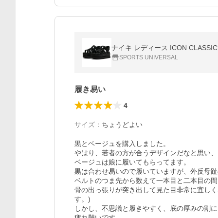
ナイキ レディース ICON CLASS
SPORTS UNIVERSAL
履き易い
4
サイズ
：
ちょうどよい
黒とベージュを購入しました。

やはり、若者の方が合うデザインだなと思い、

ベージュは娘に履いてもらってます。

黒は合わせ易いので履いていますが、外反母趾
ベルトのつま先から数えて一本目と二本目の間で
骨の出っ張りが突き出して見た目非常に宜しく
す。)

しかし、不思議と履きやすく、底の厚みの割に

疲れ難いです。
