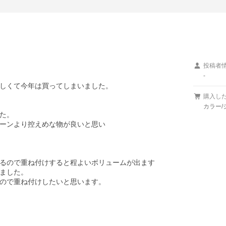
投稿者
-
しくて今年は買ってしまいました。

購入し
カラー/
た。

ーンより控えめな物が良いと思い

るので重ね付けすると程よいボリュームが出ます

ました。

ので重ね付けしたいと思います。