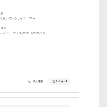
情報
段履いているサイズ：23cm
た商品
シルバー、サイズ/24cm（24cm相当）
違反報告
いいね
1