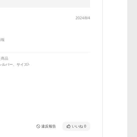
2024/8/4
情報
た商品
シルバー、サイズ/-
違反報告
いいね
0