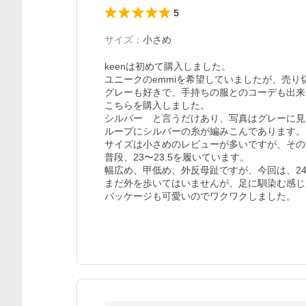
5
サイズ
：
小さめ
keenは初めて購入しました。

ユニークのemmiを希望していましたが、売り切
グレーも好きで、手持ちの服とのコーデも出来
こちらを購入しました。

シルバー　と言うだけあり、写真はグレーに見
ループにシルバーの糸が編みこんであります。

サイズは小さめのレビューが多いですが、その
普段、23〜23.5を履いています。

幅広め、甲低め、外反母趾ですが、今回は、24
まだ外を歩いてはいませんが、足に馴染む感じ
パッケージも可愛いのでワクワクしました。