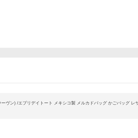
(ウーヴン) /エブリデイトート メキシコ製 メルカドバッグ かごバッグ 