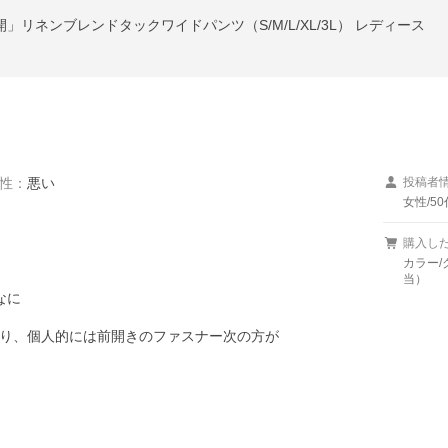
」リネンブレンドタックワイドパンツ（S/M/L/XL/3L） レディース
性
：
悪い
投稿者
女性/50
購入し
カラー/
当）
に

り、個人的には前開きのファスナー次の方が
