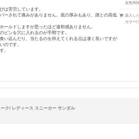
女性/50
びは苦労しています。

バーされて痛みがありません。底の厚みもあり、踵との高低
購入し
カラー/
ホールドしますが思ったほど違和感ありません。

のピンを穴に入れるのが手間です。

食い込んだり、当たるのを抑えてくれる点は凄く良いですが

いのです。

ユニーク/ レディース スニーカー サンダル