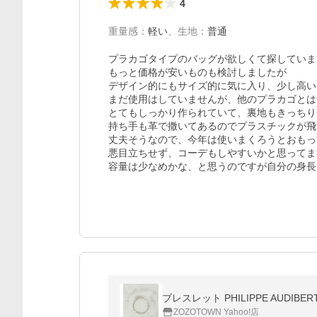
4
重量感
：
軽い
、
生地
：
普通
プラカゴタイプのバッグが欲しくて探していま
もっと価格が安いものも検討しましたが

デザイン的にもサイズ的に気に入り、少し高い
まだ使用はしていませんが、他のプラカゴとは
とてもしっかり作られていて、裏地もきっちり
持ち手も革で撒いてあるのでプラスチックが飛
丈夫そうなので、今年は使いまくろうとおもって
悪目立ちせず、コーデもしやすいかと思ってま
容量は少なめかな、と思うのですが自分の身長
ブレスレット PHILIPPE AUDIBERT 
ZOZOTOWN Yahoo!店