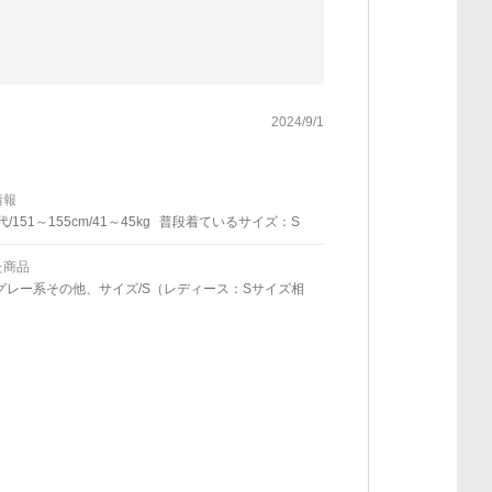
2024/9/1
情報
代/151～155cm/41～45kg
普段着ているサイズ：S
た商品
グレー系その他、サイズ/S（レディース：Sサイズ相