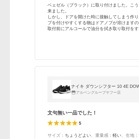
ベェゼル（ブラック）に取り付けました。こう
来ました。

しかし、ドアを開けた時に接触してしまう作り
プを付けやすくする物はドアノブが溶けますの
取付前にアルコールで油分を拭き取り取付をす
ナイキ ダウンシフター 10 4E DOW
アルペングループヤフー店
文句無い一品でした！
5
サイズ
：
ちょうどよい
、
重量感
：
軽い
、
生地
：