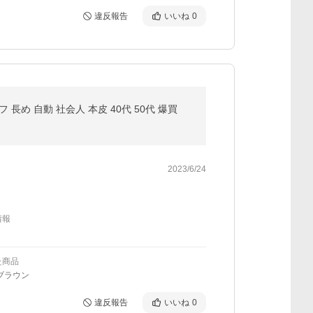
違反報告
いいね
0
長め 自動 社会人 本皮 40代 50代 爆買
2023/6/24
情報
た商品
ブラウン
違反報告
いいね
0