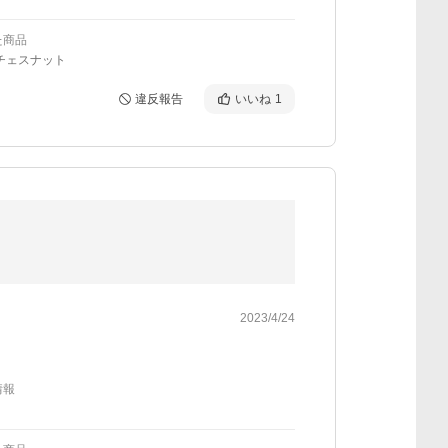
た商品
チェスナット
違反報告
いいね
1
2023/4/24
情報