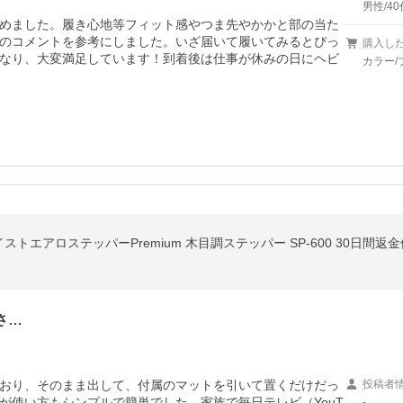
男性/40
めました。履き心地等フィット感やつま先やかかと部の当た
のコメントを参考にしました。いざ届いて履いてみるとぴっ
購入し
なり、大変満足しています！到着後は仕事が休みの日にヘビ
カラー/
エアロステッパーPremium 木目調ステッパー SP-600 30日間返
さ…
おり、そのまま出して、付属のマットを引いて置くだけだっ
投稿者
が使い方もシンプルで簡単でした。家族で毎日テレビ（YouT
-