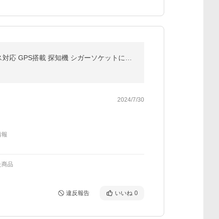
ランキング１位 GPSレシーバー ZERO109C コムテック 無料データ更新 レーダー レーザー移動式オービス対応 GPS搭載 探知機 シガーソケットに挿すだけ
2024/7/30
情報
た商品
違反報告
いいね
0