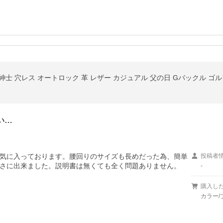
紳士 穴レス オートロック 革 レザー カジュアル 父の日 Gバックル ゴルフ 
い…
気に入っております。腰回りのサイズも長めだった為、簡単
投稿者
さに出来ました。説明書は無くても全く問題ありません。
-
購入し
カラー/