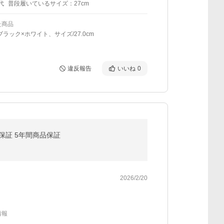
代
普段履いているサイズ：27cm
た商品
ブラック×ホワイト、サイズ/27.0cm
違反報告
いいね
0
金保証 5年間商品保証
2026/2/20
情報