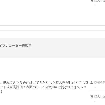
購入し
-
イブレコーダー搭載車
、捲れてきたり色がはげてきたりした時の剥がしがとても気
投稿者
ット式が高評価！表面のシールが約1年で剥がれてきてショ
-
！
購入し
-