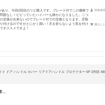
があり、今回2回目のリピ購入です。ブレード付でこの価格で
投稿者
問題なし！ビビっていたハイパーも静かになりました。二つ
-
の交換が出来ないのでブレード付での交換となります。②取
り付けるのですがとにかく固い！爪を折らないよう気を付け
購入し
でオススメですよ！
-
サイド ドア ハンドル カバー リアドアハンドル プロテクター 6P 2列目 
要…