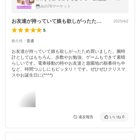
ル
みの76マーケット
お友達が持っていて娘も欲しがったため買…
2025/4/2
5
耐久性
：
普通
お友達が持っていて娘も欲しがったため買いました。腕時
計としてはもちろん、歩数やお勉強、ゲームもできて素晴
らしいです。電車移動の時やお友達と遊園地の順番待ち中
など、時間つぶしにもピッタリ！です。ぜひぜひクリスマ
スやお誕生日に(*^^*)
違反報告
いいね
0