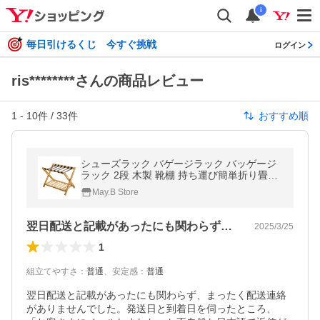
i
毎日引けるくじ 今すぐ挑戦
ログイン
ris********さんの商品レビュー
1
-
10
件 /
33
件
おすすめ順
シューズラック バゲージラック バッゲージ
ラック 2段 木製 靴棚 持ち運び簡単折り畳み
可能 スーツケース収納 バケージスタンド 荷
May.B Store
物置き スーツケース台 靴収納
翌日配送と記載があったにも関わらず、ま…
2025/3/25
1
組立てやすさ
：
普通
、
安定感
：
普通
翌日配送と記載があったにも関わらず、まったく配送連絡
がありませんでした。発送日と到着日を伺ったところ、