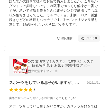
ほたてが大好きで様々なお店で購入しましたが、こちらが
ダントツで美味しいです。冷蔵庫でゆっくり解凍が一番で
すが、急いで夕飯を作るときに電子レンジで解凍しても風
味が落ちませんでした。カルパッチョ、刺身、バター醤油
焼きなどどの料理もバッチリです。砂のジャリジャリ感も
無しで、1品増やしたいときにバッチリです。
違反報告
いいね
0
公式 文明堂 V！カステラ（10本入）カステ
ラ 個包装 和菓子 お菓子 栄養補助 スポーツ
登山 キャンプ かすてら バレンタイン
文明堂東京ヤフー店
スポーツをしている息子がいますが、カス…
2026/1/21
5
実際に食べてみたおいしさの評価
：
とてもおいしい
スポーツをしている息子がいますが、カステラが好きでは