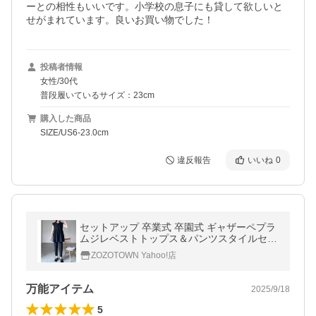
ーとの相性もいいです。小学校の息子にも貸して欲しいと
せがまれています。良いお買い物でした！
投稿者情報
女性/30代
普段履いているサイズ：23cm
購入した商品
SIZE/US6-23.0cm
違反報告
いいね
0
セットアップ 卒業式 卒園式 ギャザーペプラ
ムジレベストトップス＆パンツスタイルセッ
トアップ レディース
ZOZOTOWN Yahoo!店
万能アイテム
2025/9/18
5