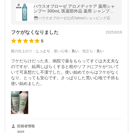
ハウスオブローゼ アロメディケア 薬用シャ
ンプー 300mL 医薬部外品 薬用 シャンプー
フケ かゆみ 頭皮 すっきり ヘアシャンプー
ハウスオブローゼ公式Yahoo!ショッピング店
フケがなくなりました
2025/3/19
5
髪の仕上がり
：
しっとり
、
使い心地
：
良い
、
泡立ち
：
良い
フケだらけだった夫、病院で薬をもらってすぐは大丈夫な
のですが、結局しばらくすると枕やソファにフケがついて
いて可哀想だし不潔でした。使い始めてからはフケがなく
なり、とっても安心です。さっぱりした荒い心地で子供も
使い始めました。
投稿者情報
30代