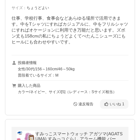
サイズ
：
ちょうどよい
仕事、学校行事、食事会などあらゆる場所で活用できま
す。中をTシャツにすればカジュアルに、中をフリルシャツ
にすればオケージョンに利用でき万能だと思います。ズボ
ン丈も158cmの私にちょうどよくてぺたんこシューズにも
ヒールにも合わせやすいです。
投稿者情報
女性/30代/156～160cm/46～50kg
普段着ているサイズ：M
購入した商品
カラー/ネイビー、サイズ/[S]（レディース：Sサイズ相当）
違反報告
いいね
1
すみっこスマートウォッチ アガツマ(AGATS
UMA) すみっコぐらし アラーム機能 パープ