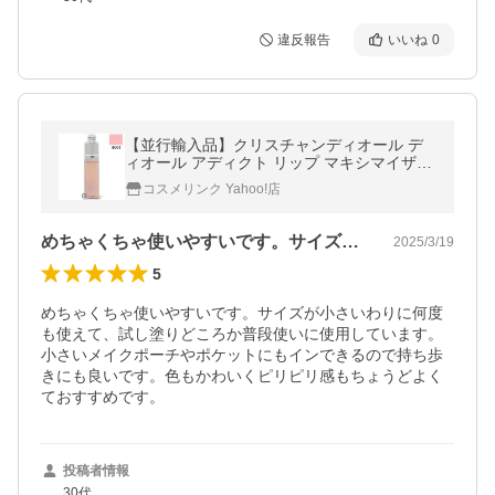
違反報告
いいね
0
【並行輸入品】クリスチャンディオール デ
ィオール アディクト リップ マキシマイザー
ミニ #001【ギフト お試し ミニサイズ】【国
コスメリンク Yahoo!店
内未発売容量】(650106)
めちゃくちゃ使いやすいです。サイズが小…
2025/3/19
5
めちゃくちゃ使いやすいです。サイズが小さいわりに何度
も使えて、試し塗りどころか普段使いに使用しています。
小さいメイクポーチやポケットにもインできるので持ち歩
きにも良いです。色もかわいくピリピリ感もちょうどよく
ておすすめです。
投稿者情報
30代