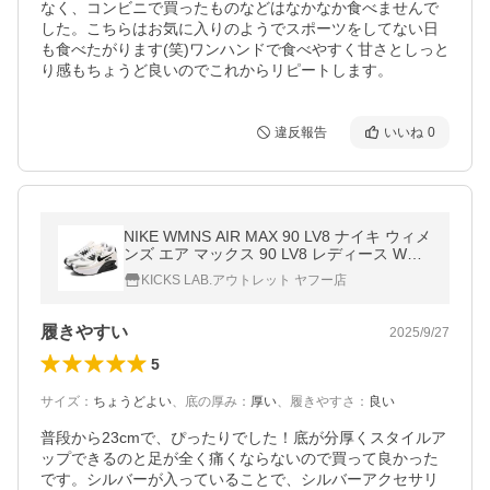
なく、コンビニで買ったものなどはなかなか食べませんで
した。こちらはお気に入りのようでスポーツをしてない日
も食べたがります(笑)ワンハンドで食べやすく甘さとしっと
り感もちょうど良いのでこれからリピートします。
違反報告
いいね
0
NIKE WMNS AIR MAX 90 LV8 ナイキ ウィメ
ンズ エア マックス 90 LV8 レディース WHIT
E/PHANTOM/METALLIC SILVER/BLACK ホ
KICKS LAB.アウトレット ヤフー店
ワイト IB0170-100
履きやすい
2025/9/27
5
サイズ
：
ちょうどよい
、
底の厚み
：
厚い
、
履きやすさ
：
良い
普段から23cmで、ぴったりでした！底が分厚くスタイルア
ップできるのと足が全く痛くならないので買って良かった
です。シルバーが入っていることで、シルバーアクセサリ