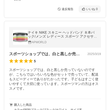
違反報告
いいね
0
ナイキ NIKE スキニー ヘッドバンド ８本パ
ック/メンズ レディース スポーツ アクセサリ
ー 髪留め 小物 ヘアアクセ/トレーニング ラ
APWORLD
ンニング ジム /BN2070-909
スポーツショップでは、白と黒しか売って…
2025/3/19
5
スポーツショップでは、白と黒しか売っていないのです
が、こちらではいろいろな色がセットで売っていて、配送
もスピーディーでありがたかったです。子どもはすごく使
いやすくて大切に使っています。スポーツマンの方はオス
スメです。
購入した商品
カラー/(909)ブラック/ブラック/ホワイト、サイズ/F