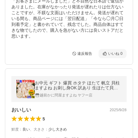
「お客さまにメールしました」と不自然な日本語で返信が
ありました。在庫がなかったり発送が遅れたりは仕方ない
ことですが、不躾な文面はいただけません。発送が遅れて
いる間も、商品ページには「翌日配送」「今なら◯月◯日
到着予定」と書かれていて、残念でした。商品自体はすて
きな物でしたので、購入を急がない方には良いストアだと
思います。
違反報告
いいね
0
お中元 ギフト 爆買 ホタテ ほたて 帆立 貝柱
ますよね お刺し身OK 訳あり 生ほたて貝柱 1
kg 端材ばかりではなく粒もしっかり入った
越前かに問屋ますよね ヤフー店
良心商品 タウリン 個別冷凍
おいしい
2025/9/28
5
鮮度
：
良い
、
大きさ
：
少し大きめ