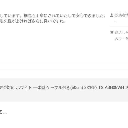
しています。梱包も丁寧にされていたして安心できました。
投稿者
耐久性がよければさらに良いですね。
-
購入し
カラーを
地デジ対応 ホワイト 一体型 ケーブル付き(50cm) 2K対応 TS-ABH05WH
て…