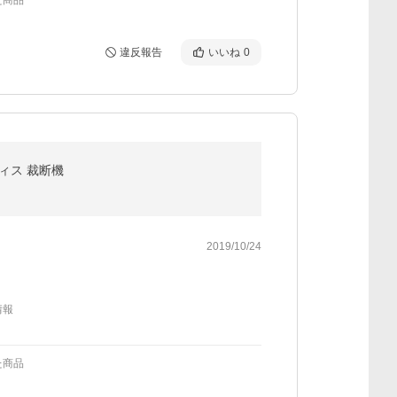
た商品
違反報告
いいね
0
ィス 裁断機
2019/10/24
情報
た商品