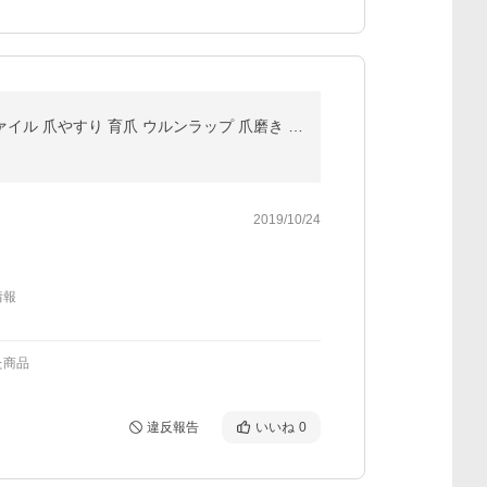
爪磨き ガラス ツヤ出し 爪磨きセット 爪 やすり 爪ヤスリ ガラス製 ネイルケア ネイルファイル ネイル ファイル 爪やすり 育爪 ウルンラップ 爪磨き ツヤ出し
2019/10/24
情報
た商品
違反報告
いいね
0