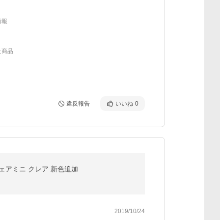
情報
た商品
違反報告
いいね
0
ウェアミニ クレア 新色追加
2019/10/24