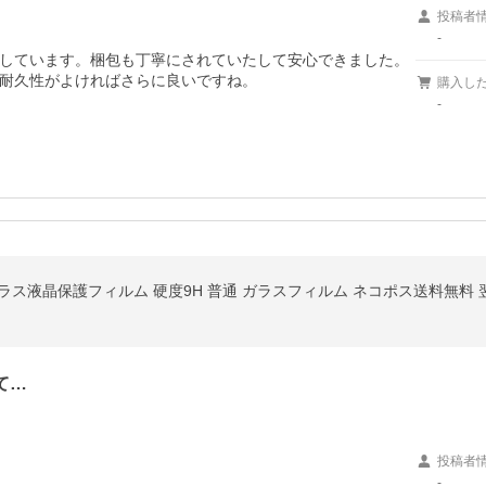
投稿者
-
しています。梱包も丁寧にされていたして安心できました。
耐久性がよければさらに良いですね。
購入し
-
用 強化ガラス液晶保護フィルム 硬度9H 普通 ガラスフィルム ネコポス送料無料
て…
投稿者
-