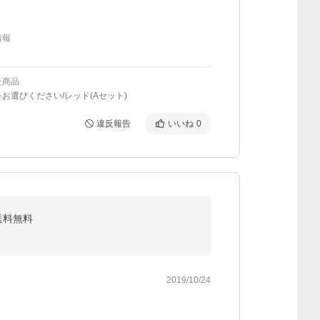
情報
た商品
お選びください/レッド(Aセット)
違反報告
いいね
0
 送料無料
2019/10/24