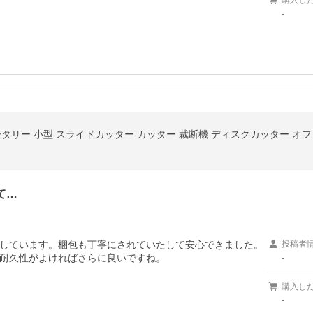
購入し
-
ータリー 小型 スライドカッター カッター 裁断機 ディスクカッター オフ
て…
しています。梱包も丁寧にされていたして安心できました。
投稿者
耐久性がよければさらに良いですね。
-
購入し
-