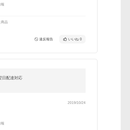
情報
た商品
違反報告
いいね
0
 翌日配達対応
2019/10/24
情報