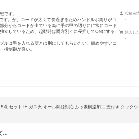
想です。

投稿者
単です。が、コードが太くて長過ぎるためハンドルポ周りがゴ
-
部分からコードが出ている為に手の甲の辺りにに常にコード
独立しているため、起動時は両方別々に長押してONにする

購入し
-
ブルは手を入れる所とは別にしてもらいたい。纏めやすいコ
一括制御が良い。
5点 セット IH ガス火 オール熱源対応 ふっ素樹脂加工 蓋付き クック
て…