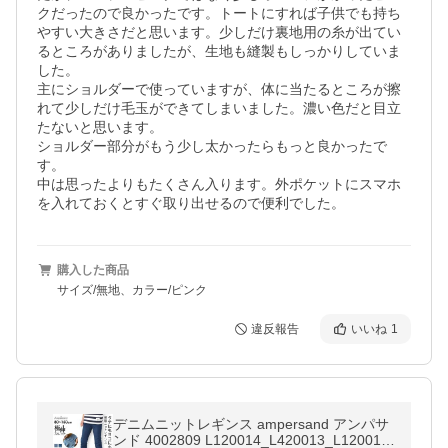
クだったので良かったです。トートにすれば子供でも持ち
やすい大きさだと思います。少しだけ裏地用の糸が出てい
るところがありましたが、生地も縫製もしっかりしていま
した。

主にショルダーで使っていますが、体に当たるところが擦
れて少しだけ毛玉ができてしまいました。濃い色だと目立
たないと思います。

ショルダー部分がもう少し太かったらもっと良かったで
す。

中は思ったよりもたくさん入ります。外ポケットにスマホ
を入れておくとすぐ取り出せるので便利でした。
購入した商品
サイズ/無地、カラー/ピンク
違反報告
いいね
1
デニムニットレギンス ampersand アンパサ
ンド 4002809 L120014_L420013_L120013