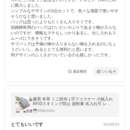
に購入しました。

シンプルなデザインの3点セットで、色々な場面で使いやす
そうだなと思いました。

バッグは思ったよりもたくさん入りそうです。

冠婚葬祭用のバッグはだいたい小ぶりであまり物が入らな
いのですが、横幅もマチもしっかりあるし、出し入れもス
ムーズにできそうです。

サブバッグは予備の物や入りきらない物を入れるのにちょ
うどいいし、あるととても便利だと思います。

同デザインのふくさがついているのも嬉しかったです。
違反報告
いいね
4
爆買 本革 ミニ財布 L字ファスナー 小銭入れ
RFIDスキミング防止 超軽量 名入れ可 レデ
ィース メンズ ギフト プレゼント サマーセー
AMgrocery
ル AMgrocery公式
とてもいいです
2019/5/24