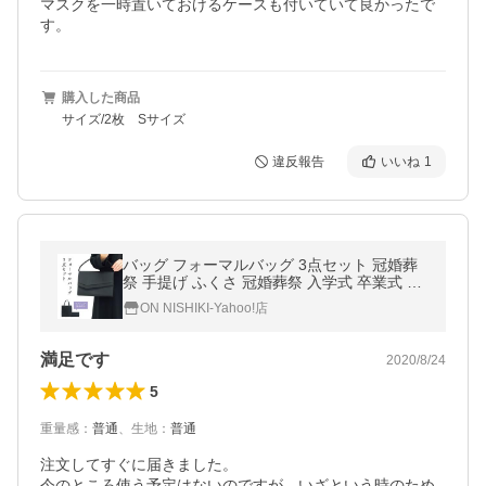
マスクを一時置いておけるケースも付いていて良かったで
す。
購入した商品
サイズ/2枚 Sサイズ
違反報告
いいね
1
バッグ フォーマルバッグ 3点セット 冠婚葬
祭 手提げ ふくさ 冠婚葬祭 入学式 卒業式 葬
式 パーティー x7-8182 佐川
ON NISHIKI-Yahoo!店
満足です
2020/8/24
5
重量感
：
普通
、
生地
：
普通
注文してすぐに届きました。

今のところ使う予定はないのですが、いざという時のため