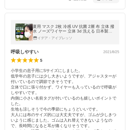
夏用 マスク 2枚 冷感 UV 抗菌 2層 布 立体 撥
水 ノーズワイヤー 立体 3d 洗える 日本製抗
菌繊維 敏感肌 小さめ or普通 個包装 アジャ
イデア・アイプレッソ
スター
呼吸しやすい
2021/8/25
5
小学生の息子用にSサイズにしました。

低学年の息子には少し大きいようですが、アジャスターが
付いているので調節できそうです。

立体で口に張り付かず、ワイヤーも入っているので呼吸が
しやすいです。

内側に小さい名前タグが付いているのも嬉しいポイントで
した。

生地も涼しそうで今の季節にちょうどいいです。

大人には布のサイズ的には大丈夫ですが、ゴムが少しきつ
いように感じました。ゴムは入れ替えできないようなの
で、長時間になると耳が痛くなりそうです。
