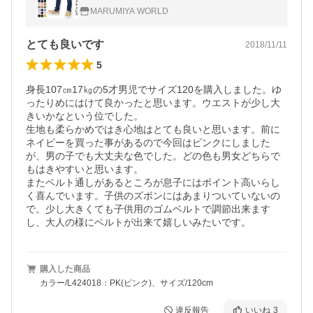
_L120012_L424012_L420011_L120020_L4
MARUMIYA WORLD
24019-m14m15-C16-H14-NP15 ppr
とても良いです
2018/11/11
5
身長107㎝17㎏の5才男児でサイズ120を購入しました。ゆ
ったりめにはけて良かったと思います。ウエストが少し大
きいかなという位でした。

生地も柔らかめではき心地はとても良いと思います。前に
ネイビーを買った事があるので今回はピンクにしました
が、男の子でも大丈夫な色でした。どの色も男女どちらで
もはきやすいと思います。

またベルト通しがあるところが息子にはポイント高いらし
く喜んでいます。子供のズボンにはあまりついていないの
で。少し大きくても子供用のゴムベルトで調節出来ます
し、大人の様にベルトが出来て嬉しいみたいです。
購入した商品
カラー/L424018：PK(ピンク)、サイズ/120cm
違反報告
いいね
3