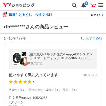
i
毎日引けるくじ 今すぐ挑戦
ログイン
rth********さんの商品レビュー
1
-
10
件 /
77
件
おすすめ順
【磁気吸収ベルト新発売&amp;AIアシスタン
ト】スマートウォッチ Bluetooth6.0 2.08イ
ンチ Bluetooth通話 IP68防水心拍計 歩数計
TUTUYO
血圧測定血中酸素腕時計着信通知
使いやすく気に入っています
2022/10/15
5
機能性
：
良い
、
電池の持ち
：
非常に良い
、
品質
：
良い
注文番号tutuyo-10523258

Lグリーン
