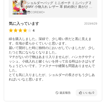
ショルダーバッグ ミニポーチ ミニバッグ 2
WAY 小物入れ レザー 革 斜め掛け 肩がけ レ
ディース プレゼント 選べる10色 財布
COREMO+
気に入っています
2019/4/29
4
緑を購入しました。深緑で、少し暗い所だと黒に見えま
す。生地が柔らかくていいと思います。

届いて開封した時に独特のにおいがしていましたが、少し
たつと気にならなくなりました。

マチがないので物はあまり入りませんが、ハンカチやティ
ッシュ、小銭入れと鍵くらいを持って出る時はかさばらず
ちょうどいいです。ファスナーや縫製も問題ありませんで
した。

とても気に入りましたが、ショルダーの長さがもう少しあ
ればいいなと思います。
違反報告
いいね
0