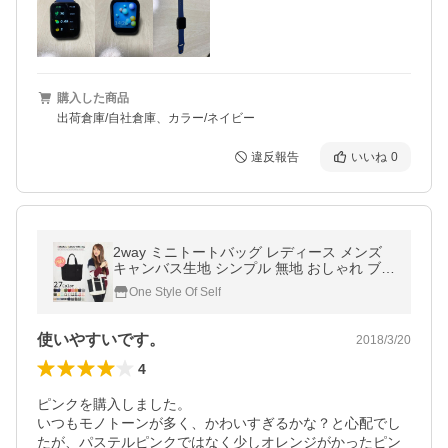
購入した商品
出荷倉庫/自社倉庫、カラー/ネイビー
違反報告
いいね
0
2way ミニトートバッグ レディース メンズ
キャンバス生地 シンプル 無地 おしゃれ ブラ
ンド 小さめ 軽量 肩掛け 大きめ 軽い ファス
One Style Of Self
ナー付き ハンドバッグ 帆布
使いやすいです。
2018/3/20
4
ピンクを購入しました。

いつもモノトーンが多く、かわいすぎるかな？と心配でし
たが、パステルピンクではなく少しオレンジがかったピン