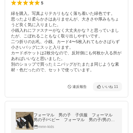
5
緑を購入。写真よりテカリもなく落ち着いた緑色です。

思ったより柔らかさはありませんが、大きさや厚みもちょ
うど良く気に入りました。

小銭入れにファスナーがなく大丈夫かな？と思っていまし
たが、こぼれることもなく取り出しやすいです。

二つ折りのお札、小銭、カード4〜5枚入れてもかさばらず
小さいバッグにスッと入ります。

カードポケットは2枚分なので、反対側にも何枚か入る所が
あればいいなと思いました。

別のショップで買ったミニバッグがたまたま同じような素
材・色だったので、セットで使っています。
違反報告
いいね
11
フォーマル 男の子 子供服 フォーマル
男の子/ベビー フォーマル 男の子/男の
子 フォーマル 韓国子供服 発表会 七五
mmn-kids
三 卒園式 入園式