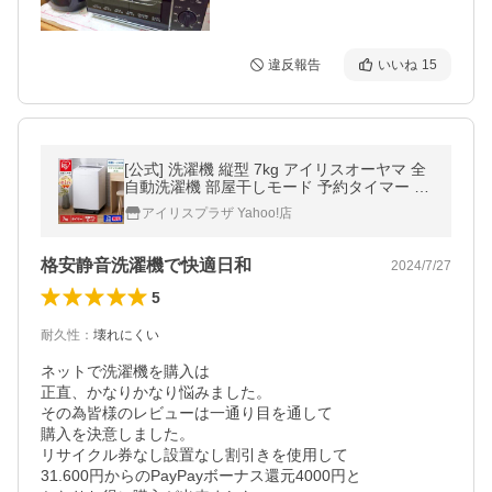
違反報告
いいね
15
[公式] 洗濯機 縦型 7kg アイリスオーヤマ 全
自動洗濯機 部屋干しモード 予約タイマー 新
生活 一人暮らし ITW-70A01-W 安心延長保
アイリスプラザ Yahoo!店
証対象
格安静音洗濯機で快適日和
2024/7/27
5
耐久性
：
壊れにくい
ネットで洗濯機を購入は

正直、かなりかなり悩みました。

その為皆様のレビューは一通り目を通して

購入を決意しました。

リサイクル券なし設置なし割引きを使用して

31.600円からのPayPayボーナス還元4000円と
