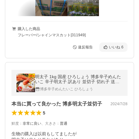
購入した商品
フレーバー/シャインマスカット[311949]
違反報告
いいね
6
明太子 1kg 国産 ひろしょう 博多辛子めんた
いこ 辛子明太子 訳あり 並切子 切れ子 送料
無料 ご飯のお供 家庭用 お取り寄せグルメ ギ
博多辛子めんたいこ ひろしょう
フト お中元 超PayPay祭
本当に買って良かった 博多明太子並切子
2024/7/28
5
鮮度
：
非常に良い
、
大きさ
：
普通
生物の購入は以前もしてましたが
