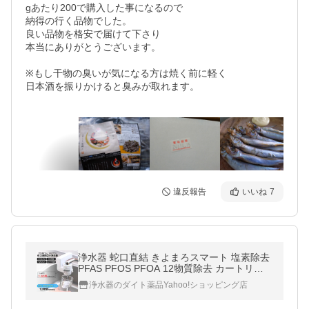
gあたり200で購入した事になるので

納得の行く品物でした。

良い品物を格安で届けて下さり

本当にありがとうございます。

※もし干物の臭いが気になる方は焼く前に軽く

日本酒を振りかけると臭みが取れます。

違反報告
いいね
7
浄水器 蛇口直結 きよまろスマート 塩素除去
PFAS PFOS PFOA 12物質除去 カートリッ
ジ 1個内蔵 おすすめ 取付 簡単 コンパクト
浄水器のダイト薬品Yahoo!ショッピング店
一世帯一台限り