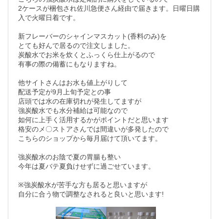
2ケースが梱包され佐川急便さん経由で届きます。日曜日購
入で火曜日着です。

新フレーバーのシャインマスカット(香料のみ)を

とても好んで居るので注文しました。

炭酸水でお米を炊くとふっくら仕上がるので

有事の際の備蓄にもなりますね。

他サイトさんはお水も値上がりして

配送予定が9月上旬予定との事

店頭では水の在庫切れが発生してますが

強炭酸水でも水分補給は可能なので

如何に上手く活用するかがポイントだと思います

格安のメ〇ストアさんでは間違いが多発したので

こちらのショップから毎月届けて頂いてます。

強炭酸水のお陰で夏の胃腸も整い

今年は夏バテ夏負けせずに過ごせています。

※強炭酸水が苦手な方も居ると思いますが
