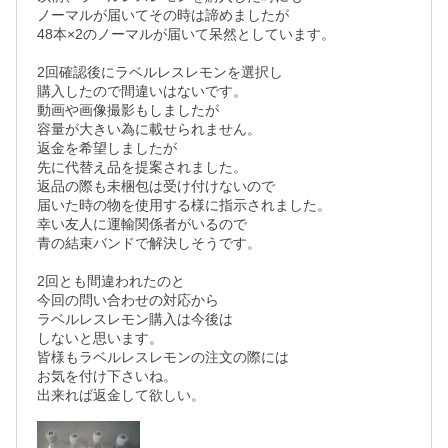
ノーマルが届いてその時は諦めましたが 

48本×2のノーマルが届いて呆然としています。

2回確認後にラベルレスレモンを選択し

購入したので間違いはないです。

動画や画像撮影もしましたが

容量が大きい為に載せられません。

返金を希望しましたが 

先に代替え品を提案されました。

返品の際も未梱包は受け付けないので 

届いた時の物を使用する様に指示されました。   

幸い友人に運輸関係者がいるので 

青の結束バンドで解決しそうです。

2回とも間違われたのと

今回の問い合わせの対応から  

ラベルレスレモン購入は今後は

しないと思います。

皆様もラベルレスレモンの注文の際には

お気を付け下さいね。

出来れば返金して欲しい。