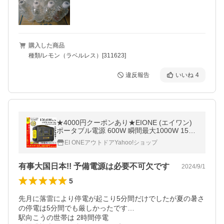
購入した商品
種類/レモン（ラベルレス）[311623]
違反報告
いいね
4
★4000円クーポンあり★EIONE (エイワン)
ポータブル電源 600W 瞬間最大1000W 1500
00mAh/540Wh PSE認証済 純正弦波 50Hz/6
EI ONEアウトドアYahoo!ショップ
0Hz切替 最大36ヶ月保証
有事大国日本!! 予備電源は必要不可欠です
2024/9/1
5
先月に落雷により停電が起こり5分間だけでしたが夏の暑さ
の停電は5分間でも厳しかったです…

駅向こうの世帯は 2時間停電
