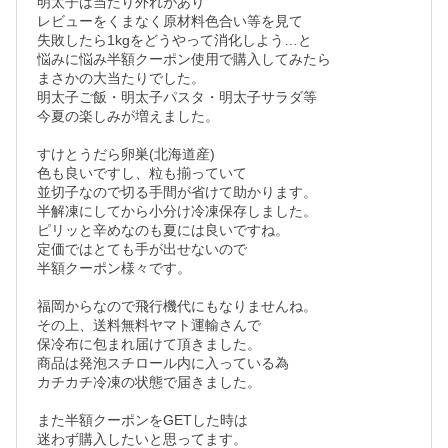
明太子は当たり外れがあり

レビューをくまなく原材料色合い等を見て

失敗したら1kgをどうやって消化しよう…と

悩みに悩み半額クーポン使用で購入してみたら

まさかの大当たりでした。

明太子ご飯・明太子パスタ・明太子サラダ等

今夏の楽しみが増えました。

すけとうだら卵巣(北海道産)

色も良いですし、粒も揃っていて

並切子なので切る手間が省けて助かります。

半解凍にしてから小分け冷凍保存しました。

ピリッと辛めなのも夏には良いですね。

定価ではとても手が出せないので 

半額クーポン様々です。

福岡からなので飛行機代にもなりませんね。

その上、送料無料ヤマト運輸さんで 

保冷布に包まれ届けて頂きました。

商品は発泡スチロール内に入っている為

カチカチ冷凍の状態で届きました。

また半額クーポンをGETした時は

迷わず購入したいと思ってます。