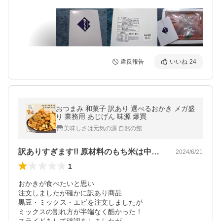
違反報告
いいね
24
おつまみ 和菓子 訳あり 選べるおかき メガ盛
り 業務用 あじげん 味源 爆買
美味しさは元気の源 自然の館
訳ありすぎます!! 原材料のもち米は中国産
2024/6/21
1
おかきが食べたいと思い

注文しましたが確かに訳あり商品 

黒豆・ミックス・エビを注文しましたが 

ミックスの割れ方が半端なく酷かった！
