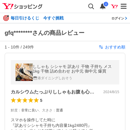
i
毎日引けるくじ 今すぐ挑戦
ログイン
gfq********さんの商品レビュー
1
-
10
件 /
249
件
おすすめ順
ししゃも シシャモ 訳あり 干物 子持ち メス
1kg 干物 詰め合わせ お中元 御中元 爆買
港ダイニングしおそう
カルシウムたっぷりししゃもお腹も心も満腹
2024/8/15
5
鮮度
：
非常に良い
、
大きさ
：
普通
スマホを操作してた時に

『訳ありシシャモ子持ち内容量1kg2480円』
