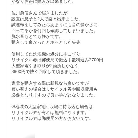
かなりお得に購入が出来ました。

佐川急便さんで届きましたが 

設置は息子と2人で楽々出来ました。

試運転をしてみたらあまりにも音の静かさに

回ってるかを何回も確認してしまいました。

脱水音もとても静かです。

購入して良かったとホッとした矢先 

使用してた洗濯機の処分に手こずり  

リサイクル券は郵便局で振込手数料込み2700円

大型家電引き取りが2箇所しかなく

8800円で快く回収して頂きました。

家電を購入する際は新規なら良いですが

買い替えの場合はリサイクル券や回収費用も 

必要となりますので良い学びとなりました。

※地域の大型家電回収場に持ち込む場合は

リサイクル券が有れば無料になります。

リサイクル券は郵便局の方がお安いです。