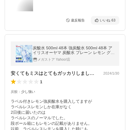
違反報告
いいね
63
炭酸水 500ml 48本 強炭酸水 500ml 48本 ア
イリスオーヤマ 炭酸水 プレーン レモン グレ
ープフルーツ クリスタルスパーク 富士山の
メガストア Yahoo!店
強炭酸水 【[B] 2607】
安くてもミスはとてもガッカリしました。😢
2024/1/30
1
炭酸
：
少し強い
ラベル付きレモン強炭酸水を購入してますが

ラベルレスレモンしか在庫がなく

2日後に届いたのは

ラベルレスのノーマルでした。

段ボール箱にもレモンの記載がありません。

以前、ラベルレスレモンを購入した時にも
