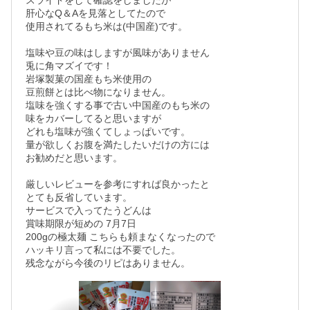
スライドをして確認をしましたが

肝心なQ＆Aを見落としてたので

使用されてるもち米は(中国産)です。

塩味や豆の味はしますが風味がありません

兎に角マズイです！

岩塚製菓の国産もち米使用の

豆煎餅とは比べ物になりません。

塩味を強くする事で古い中国産のもち米の

味をカバーしてると思いますが

どれも塩味が強くてしょっぱいです。

量が欲しくお腹を満たしたいだけの方には

お勧めだと思います。

厳しいレビューを参考にすれば良かったと

とても反省しています。

サービスで入ってたうどんは

賞味期限が短めの 7月7日

200gの極太麺 こちらも頼まなくなったので

ハッキリ言って私には不要でした。
