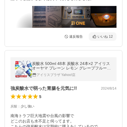
違反報告
いいね
12
炭酸水 500ml 48本 炭酸水 24本×2 アイリス
オーヤマ プレーン レモン グレープフルーツ
割材 クリスタルスパーク
アイリスプラザ Yahoo!店
強炭酸水で弱った胃腸を元気に!!
2024/8/14
5
炭酸
：
少し強い
南海トラフ巨大地震や台風の影響で

どこのお店も水不足と伺ってます。

こちらの強炭酸水は定期的に購入をしているので
