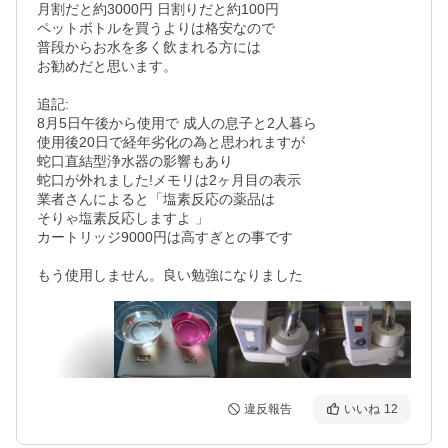
月割だと約3000円 日割りだと約100円

ペットボトルを買うよりは格安なので

普段からお水を多く飲まれる方には

お勧めだと思います。

追記:

8月5日午後から使用で 成人の息子と2人暮ら

使用後20日で経年劣化の為と思われますが

蛇口直結型浄水器の影響もあり

蛇口が外れました!メモリは2ヶ月目の表示

業者さんによると「塩素反応の薬品は

そりゃ塩素反応しますよ 」

カートリッジ9000円は高すぎとの事です

違反報告
いいね
12