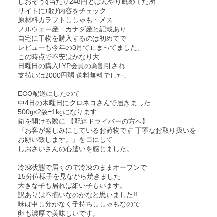
しおそうg当たり248円とぼんやり眺めてた所

サイトに飛び内容をチェック

原材料カラフトししゃも・メス

ノルウェー産・カナダ産と記載あり

自宅に干物を購入するのは初めてで

レビューも今年の3月で止まってました。

この時点で不安はかなり大…

日曜日の購入LYP会員の為割引され

支払いは2000円弱 送料無料でした。

ECO配送にしたので

中4日の木曜日にクロネコさんで届きました

500g×2袋=1kgになります

箱を開ける際に 【配達ドライバーの方へ】

『お客が楽しみにしているお荷物です 丁寧なお取り扱いを
お願い致します。』を目にして

しおさいさんの心遣いを感じました。

冷凍状態で届くので冷凍のままオーブンで

15分位様子を見ながら焼きました

大きな子も居れば細い子もいます。

訳ありは不揃いなのかなと思いました!!

味は申し分がなく子持ちししゃもなので

卵も濃厚で美味しいです。
