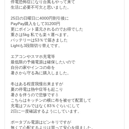
停電恐怖症になり台風もやって来て

生活に必要不可欠と思いました。

25日の日曜日に4000円割引後に 

PayPay購入をして31200円

更にポイント還元されるのでお得でした

重さは5kg 私でも楽々運べます。

バッテリーは53％で届きました

Lightも3段階切り替えです。

エアコンやスマホ充電等

最低限の予備電源は確保したいので

自分の家やインコの命を

暑さから守る為に購入しました。

冬はある程度我慢出来ますが

夏の停電は熱中症等も起こり

暑さを伴うので悲惨です‪💧‬

こちらはキッチンの横に布を被せて配置して

充電はフルではなく83％ぐらいにして

2日に一度確認するようにしています。

ポータブル電源はピンキリですが

無くて心配するよりは買って安心を得ました。