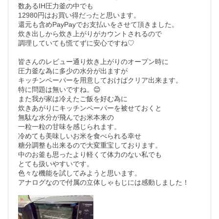
数あるIH圧力釜の中でも

12980円はお買い得だったと思います。

還元も含めPayPayでお支払いをさせて頂きました。

炊き出しから炊き上がりがカウントされるので

調理していても慌てずに安心ですね♡

皆さんのレビュー通り炊き上がりのオープン時に

圧力釜な為に多少の水分が出ますが

キッチンペーパーを用意しておけばクリア出来ます。

特に問題は無いですね。😊

また我が家は冷えたご飯を好む為に

炊きあがりにキッチンペーパーを被せておくと

無駄な水分が飛んでお米本来の

一粒一粒の甘味を感じられます。

冷めても美味しいお米を食べられる幸せ

糖分調整も出来るので大変重宝しております。

中のお釜も思ったより軽くて体力のない私でも

とても扱いやすいです。

色々な機能を試してみようと思います。

アナログなので付属の立体しゃもじには感動しました！