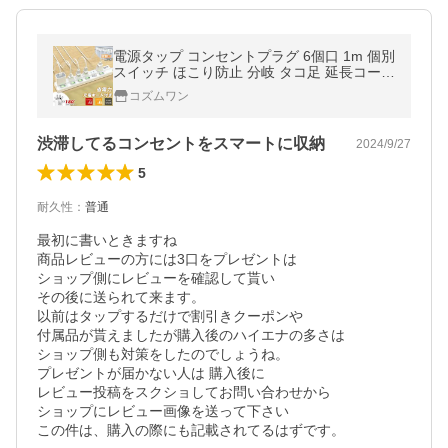
電源タップ コンセントプラグ 6個口 1m 個別
スイッチ ほこり防止 分岐 タコ足 延長コード
ゲーブル アダプター対応 スイングプラグ 回
コズムワン
転 節電
渋滞してるコンセントをスマートに収納
2024/9/27
5
耐久性
：
普通
最初に書いときますね

商品レビューの方には3口をプレゼントは

ショップ側にレビューを確認して貰い

その後に送られて来ます。

以前はタップするだけで割引きクーポンや

付属品が貰えましたが購入後のハイエナの多さは

ショップ側も対策をしたのでしょうね。

プレゼントが届かない人は 購入後に

レビュー投稿をスクショしてお問い合わせから

ショップにレビュー画像を送って下さい

この件は、購入の際にも記載されてるはずです。
