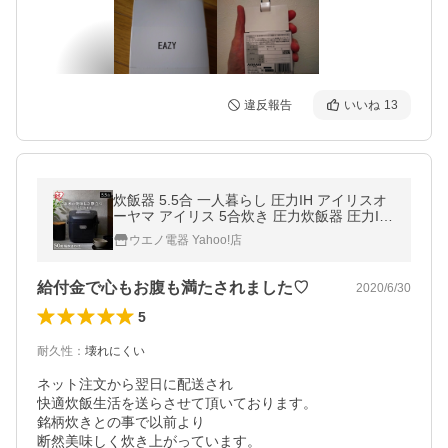
違反報告
いいね
13
炊飯器 5.5合 一人暮らし 圧力IH アイリスオ
ーヤマ アイリス 5合炊き 圧力炊飯器 圧力IH
炊飯器 IH炊飯器 IH 炊飯ジャー 銘柄炊き 早
ウエノ電器 Yahoo!店
炊き ブラック RC-PDA50
給付金で心もお腹も満たされました♡
2020/6/30
5
耐久性
：
壊れにくい
ネット注文から翌日に配送され

快適炊飯生活を送らさせて頂いております。

銘柄炊きとの事で以前より

断然美味しく炊き上がっています。
