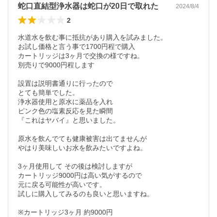
蛇口直結型浄水器は蛇口が20日で取れた
2024/8/4
2
水道水を飲む事に抵抗があり購入を試みました。

お試し価格と言う事で1700円程で購入

カートリッジは3ヶ月で交換の様ですね。

別売りで9000円程します

設置は説明書通りに行ったので

とても簡単でした。

浄水器使用と原水に薬品を入れ

ピンク色の塩素反応を見た瞬間

『これはヤバイ』と思いました。

原水を飲んでても健康被害は出てませんが

やはり美味しいお水を飲みたいですよね。

3ヶ月使用して その後は検討しますが

カートリッジ9000円は高い気がするので

元に戻る可能性が高いです。

試しに購入してみるのも良いと思いますね。

※カートリッジ3ヶ月 約9000円
