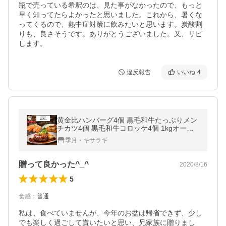
瓶で売っている希釈のは、見た事がなかったので、もっと
早く知ってたらよかったと思いました。これから、暑くな
ってくるので、熱中症対策に飲みたいと思います。炭酸割
りも、良さそうです。ありがとうございました。又、リピ
します。
違反報告
いいね
4
黄金比ハンバーグ4個 黒毛和牛たっぷりメン
チカツ4個 黒毛和牛コロッケ4個 1kgオーバ
ーのお試しプレミアムセット 爆買
季月・キサラギ
贈って良かった^_^
2020/8/16
5
食感
：
普通
私は、食べていませんが、今年のお盆は帰省できず、少し
でも楽しく過ごして貰いたいと思い、兄家族に贈りまし