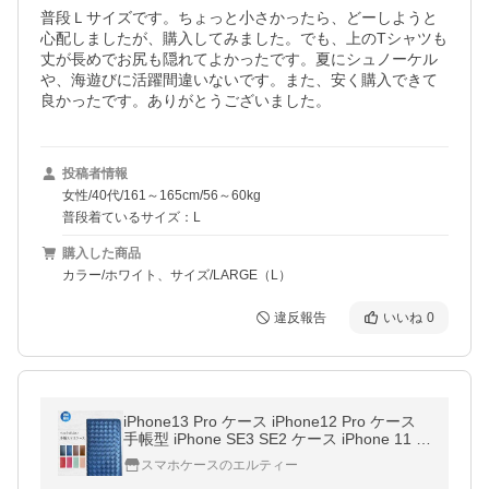
普段Ｌサイズです。ちょっと小さかったら、どーしようと
心配しましたが、購入してみました。でも、上のTシャツも
丈が長めでお尻も隠れてよかったです。夏にシュノーケル
や、海遊びに活躍間違いないです。また、安く購入できて
良かったです。ありがとうございました。
投稿者情報
女性/40代/161～165cm/56～60kg
普段着ているサイズ：L
購入した商品
カラー/ホワイト、サイズ/LARGE（L）
違反報告
いいね
0
iPhone13 Pro ケース iPhone12 Pro ケース
手帳型 iPhone SE3 SE2 ケース iPhone 11 S
E2 XR Xs X 8 7 6s 6 カバー 手帳型ケース 編
スマホケースのエルティー
込み レザー 手帳型 耐衝撃