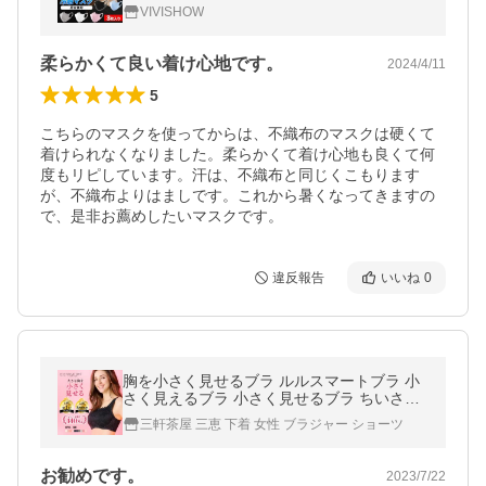
繰り返し使える 男女兼用 大人用 3枚 送料無
VIVISHOW
料
柔らかくて良い着け心地です。
2024/4/11
5
こちらのマスクを使ってからは、不織布のマスクは硬くて
着けられなくなりました。柔らかくて着け心地も良くて何
度もリピしています。汗は、不織布と同じくこもります
が、不織布よりはましです。これから暑くなってきますの
で、是非お薦めしたいマスクです。
違反報告
いいね
0
胸を小さく見せるブラ ルルスマートブラ 小
さく見えるブラ 小さく見せるブラ ちいさく
見せるブラ ブラジャー 大きいサイズ バスト
三軒茶屋 三恵 下着 女性 ブラジャー ショーツ
ダウン 着痩せ 補正下着 脇肉
お勧めです。
2023/7/22