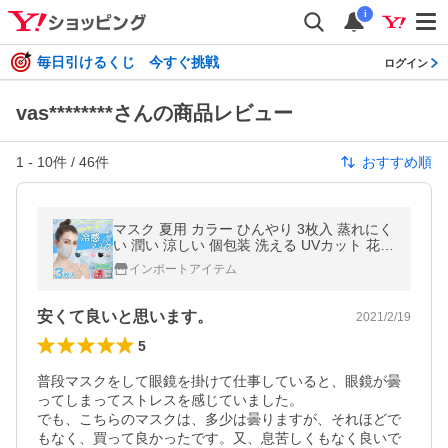
i
毎日引けるくじ 今すぐ挑戦
ログイン
vas********さんの商品レビュー
1
-
10
件 /
46
件
おすすめ順
マスク 夏用 カラー ひんやり 3枚入 蒸れにく
い 潤い 涼しい 個包装 洗える UVカット 花粉
ウィルス PM2.5
インポートアイテム
安くて良いと思います。
2021/2/19
5
普段マスクをして眼鏡を掛けて仕事していると、眼鏡が曇
ってしまってストレスを感じていました。

でも、こちらのマスクは、多少は曇りますが、それほどで
もなく、買って良かったです。又、息苦しくもなく良いで