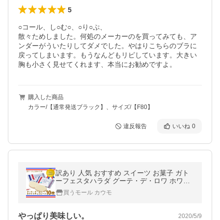
5
○コール、し○む○、○り○ぷ、

散々ためしました。何処のメーカーのを買ってみても、ア
ンダーがういたりしてダメでした。やはりこちらのブラに
戻ってしまいます。もうなんどもリピしています。大きい
胸も小さく見せてくれます、本当にお勧めですよ。
購入した商品
カラー/【通常発送ブラック】、サイズ/【F80】
違反報告
いいね
0
訳あり 人気 おすすめ スイーツ お菓子 ガト
ーフェスタハラダ グーテ・デ・ロワ ホワイ
トチョコレート W5 10枚 ラスク (食品W5)
買うモール カウモ
バレンタイン
やっぱり美味しい。
2020/5/9