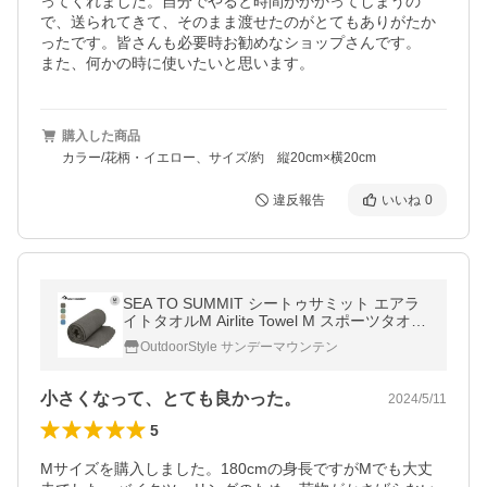
ってくれました。自分でやると時間がかかってしまうの
で、送られてきて、そのまま渡せたのがとてもありがたか
ったです。皆さんも必要時お勧めなショップさんです。

また、何かの時に使いたいと思います。
購入した商品
カラー/花柄・イエロー、サイズ/約 縦20cm×横20cm
違反報告
いいね
0
SEA TO SUMMIT シートゥサミット エアラ
イトタオルM Airlite Towel M スポーツタオル
ドライタオル マイクロファイバー 吸水速乾
OutdoorStyle サンデーマウンテン
旅行 ジム スポーツ 2026 春夏
小さくなって、とても良かった。
2024/5/11
5
Mサイズを購入しました。180cmの身長ですがMでも大丈