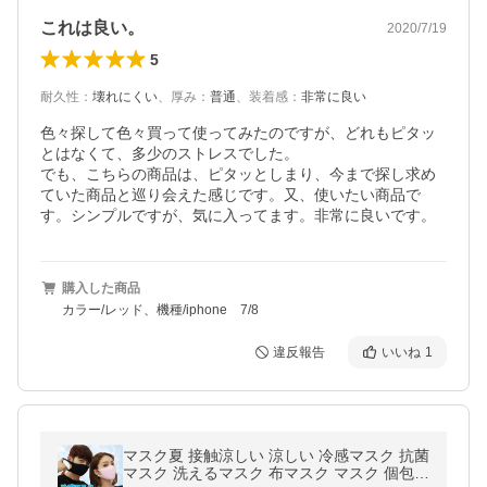
これは良い。
2020/7/19
5
耐久性
：
壊れにくい
、
厚み
：
普通
、
装着感
：
非常に良い
色々探して色々買って使ってみたのですが、どれもピタッ
とはなくて、多少のストレスでした。

でも、こちらの商品は、ピタッとしまり、今まで探し求め
ていた商品と巡り会えた感じです。又、使いたい商品で
す。シンプルですが、気に入ってます。非常に良いです。
購入した商品
カラー/レッド、機種/iphone 7/8
違反報告
いいね
1
マスク夏 接触涼しい 涼しい 冷感マスク 抗菌
マスク 洗えるマスク 布マスク マスク 個包装