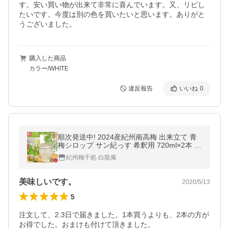
す。安い買い物が出来て非常に喜んでいます。又、リピし
たいです。今度は別の色を買いたいと思います。ありがと
うございました。
購入した商品
カラー/WHITE
違反報告
いいね
0
順次発送中! 2024産紀州南高梅 出来立て 青
梅シロップ サン紀っす 希釈用 720ml×2本 簡
易包装 手作り 梅 ジュース 完熟梅 ギフト 送
紀州梅干処 白龍庵
料無料
美味しいです。
2020/5/13
5
注文して、2.3日で届きました。1本買うよりも、2本の方が
お得でした。おまけも付けて頂きました。
