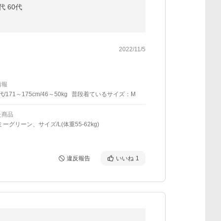
 60代
2022/11/5
情報
代/171～175cm/46～50kg
普段着ているサイズ：M
た商品
ミーグリーン、サイズ/L(体重55-62kg)
違反報告
いいね
1