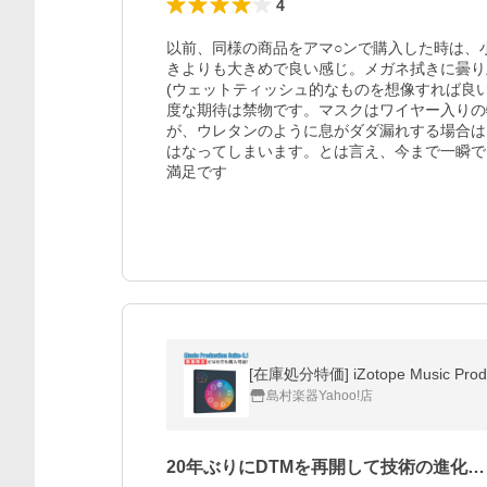
4
以前、同様の商品をアマ○ンで購入した時は、
きよりも大きめで良い感じ。メガネ拭きに曇り
(ウェットティッシュ的なものを想像すれば良
度な期待は禁物です。マスクはワイヤー入りの
が、ウレタンのように息がダダ漏れする場合は
はなってしまいます。とは言え、今まで一瞬で
満足です
[在庫処分特価] iZotope Music Produc
島村楽器Yahoo!店
20年ぶりにDTMを再開して技術の進化…