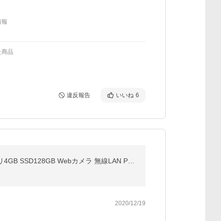
情報
た商品
違反報告
いいね
6
☆7 在庫切れ 美品 モバイルパソコン 中古パソコン Microsoft Office2021 Windows11 第6世代 Corei5 メモリ4GB SSD128GB Webカメラ 無線LAN Panasonic CF-SZ5
2020/12/19