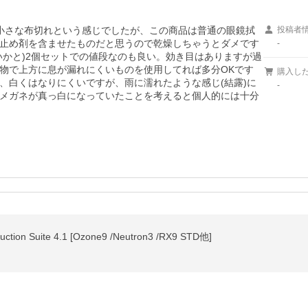
小さな布切れという感じでしたが、この商品は普通の眼鏡拭
投稿者
止め剤を含ませたものだと思うので乾燥しちゃうとダメです
-
いかと)2個セットでの値段なのも良い。効き目はありますが過
物で上方に息が漏れにくいものを使用してれば多分OKです
購入し
、白くはなりにくいですが、雨に濡れたような感じ(結露)に
-
メガネが真っ白になっていたことを考えると個人的には十分
tion Suite 4.1 [Ozone9 /Neutron3 /RX9 STD他]