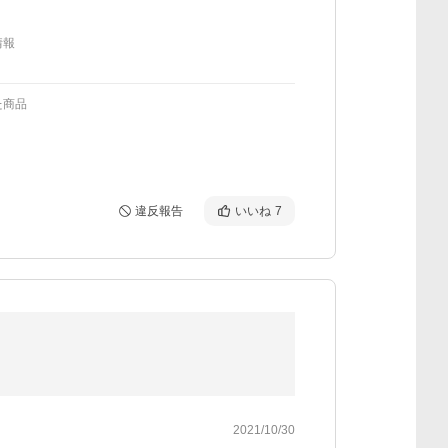
情報
た商品
違反報告
いいね
7
2021/10/30