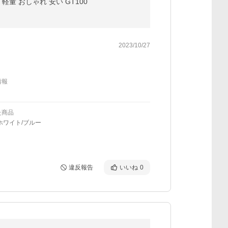
軽量 おしゃれ 安い GT100
2023/10/27
情報
た商品
ホワイト/ブルー
違反報告
いいね
0