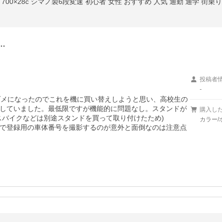
00×28c シマノ製6段変速 初心者 女性 おすすめ 人気 通勤 通学 街乗り 
…
投稿者
-
ダメになったのでこれを機に買い替えしようと思い、高校生の
していました。最低限ですが機能的に問題なし。スタンドが
購入し
バイクなどは別途スタンドを買って取り付けたため)

カラー/
で登録用の車体番号を撮影するのが意外と面倒なのは注意点