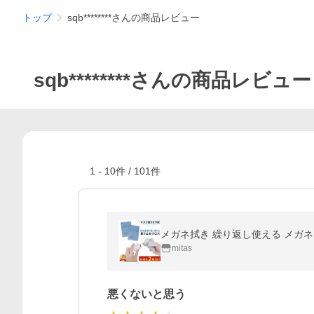
トップ
sqb********さんの商品レビュー
sqb********さんの商品レビュー
1
-
10
件 /
101
件
メガネ拭き 繰り返し使える メガネ く
mitas
悪くないと思う