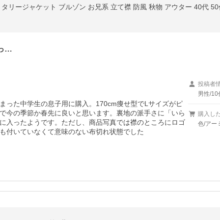
リージャケット ブルゾン お兄系 立て襟 防風 秋物 アウター 40代 50代
っ…
投稿者
男性/10
った中学生の息子用に購入。170cm痩せ型でLサイズがピ
で今の季節か春先に良いと思います。裏地の派手さに「いら
購入し
に入ったようです。ただし、商品写真では襟のところにロゴ
色/アー
も付いていなくて意味のない布切れ状態でした