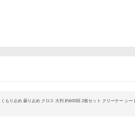
もり止め 曇り止め クロス 大判 約600回 2枚セット クリーナー シート 