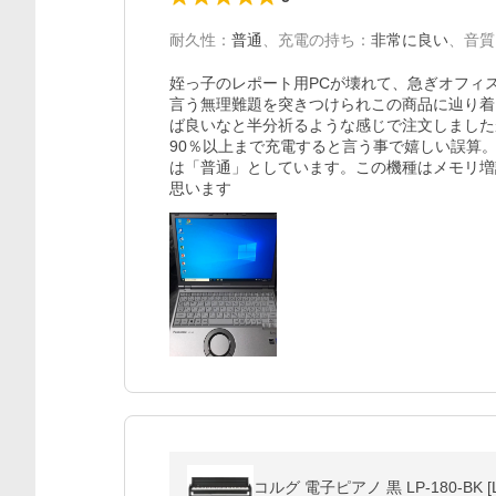
耐久性
：
普通
、
充電の持ち
：
非常に良い
、
音質
姪っ子のレポート用PCが壊れて、急ぎオフィ
言う無理難題を突きつけられこの商品に辿り着
ば良いなと半分祈るような感じで注文しました
90％以上まで充電すると言う事で嬉しい誤算
は「普通」としています。この機種はメモリ増
思います
コルグ 電子ピアノ 黒 LP-180-BK [L