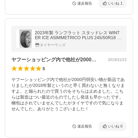
違反報告
いいね
1
2023年製 ランフラット スタッドレス WINT
ER ICE ASIMMETRICO PLUS 245/50R18 1
00H アイスアシンメトリコプラス RFT ピレ
タイヤーウッズ
リ IceAsimmetricoPus
ヤフーショッピング内で他社が2000円…
2019/11/23
5
ヤフーショッピング内で他社が2000円弱安い物が新品であ
りましたが2018年製というのと早く買わないと無くなりま
すよ。と煽られたので買うのをそちらは止めました。こち
らは製造はつい最近のものでしたし発送も早かったです。
梱包はされていませんでしたがタイヤですので気になりま
せんでした。ありがとうございました！
違反報告
いいね
0