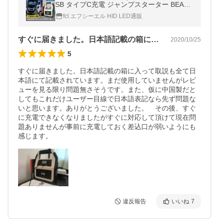
SB タイプC充電 ジャンプスターター BEAST
POWER EVO 正規店 ハイパワー 12V/24V 4
fcl.エフシーエル HID LED通販
2000mAh 大型トラック 大型車
すぐに届きました。日本語記載の箱に入っ…
2020/10/25
5
すぐに届きました。日本語記載の箱に入って取説も全て日
本語にて記載されています。まだ使用していませんがレビ
ューを見る限り問題無さそうです。また、仮に中国製だと
してもこれだけユーザー目線で日本語表記なら先ず問題な
いと思います。ありがとうございました。　その後、すぐ
に充電できなくなりましたがすぐに対応して頂けて現在問
題ありませんが事前に充電しておく差込口が弱いようにも
感じます。
違反報告
いいね
7