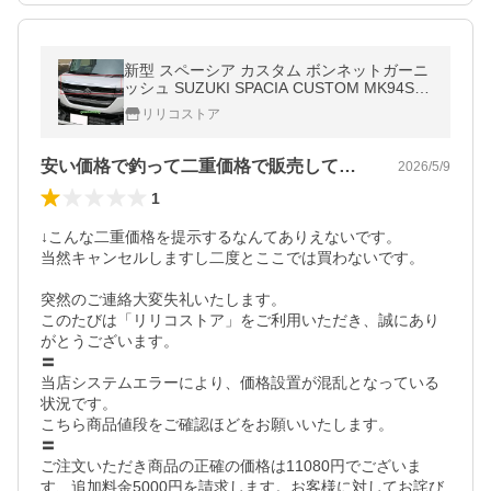
新型 スペーシア カスタム ボンネットガーニ
ッシュ SUZUKI SPACIA CUSTOM MK94S M
K54S アクセサリー グリルガーニッシュ
リリコストア
安い価格で釣って二重価格で販売していた。
2026/5/9
1
↓こんな二重価格を提示するなんてありえないです。

当然キャンセルしますし二度とここでは買わないです。

突然のご連絡大変失礼いたします。

このたびは「リリコストア」をご利用いただき、誠にあり
がとうございます。

〓

当店システムエラーにより、価格設置が混乱となっている
状況です。

こちら商品値段をご確認ほどをお願いいたします。

〓

ご注文いただき商品の正確の価格は11080円でございま
す、追加料金5000円を請求します。お客様に対してお詫び