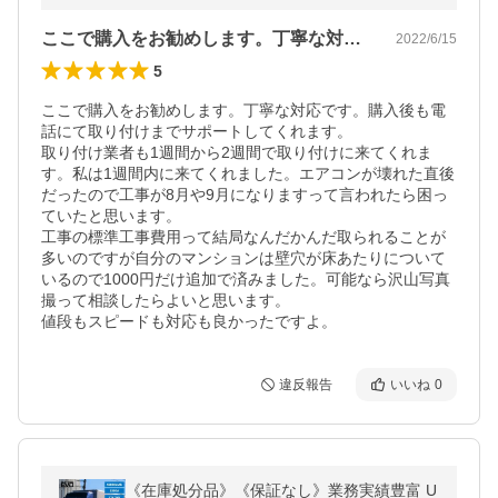
ここで購入をお勧めします。丁寧な対応で…
2022/6/15
5
ここで購入をお勧めします。丁寧な対応です。購入後も電
話にて取り付けまでサポートしてくれます。

取り付け業者も1週間から2週間で取り付けに来てくれま
す。私は1週間内に来てくれました。エアコンが壊れた直後
だったので工事が8月や9月になりますって言われたら困っ
ていたと思います。

工事の標準工事費用って結局なんだかんだ取られることが
多いのですが自分のマンションは壁穴が床あたりについて
いるので1000円だけ追加で済みました。可能なら沢山写真
撮って相談したらよいと思います。

値段もスピードも対応も良かったですよ。
違反報告
いいね
0
《在庫処分品》《保証なし》業務実績豊富 U