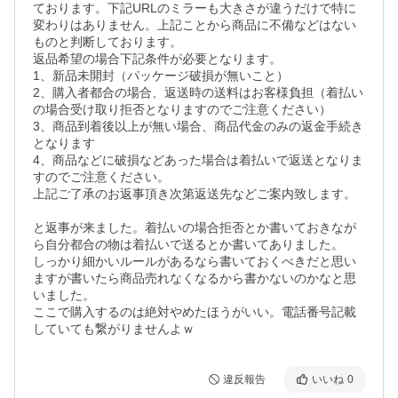
ております。下記URLのミラーも大きさが違うだけで特に
変わりはありません。上記ことから商品に不備などはない
ものと判断しております。

返品希望の場合下記条件が必要となります。

1、新品未開封（パッケージ破損が無いこと）

2、購入者都合の場合、返送時の送料はお客様負担（着払い
の場合受け取り拒否となりますのでご注意ください）

3、商品到着後以上が無い場合、商品代金のみの返金手続き
となります

4、商品などに破損などあった場合は着払いで返送となりま
すのでご注意ください。

上記ご了承のお返事頂き次第返送先などご案内致します。 

と返事が来ました。着払いの場合拒否とか書いておきなが
ら自分都合の物は着払いで送るとか書いてありました。

しっかり細かいルールがあるなら書いておくべきだと思い
ますが書いたら商品売れなくなるから書かないのかなと思
いました。

ここで購入するのは絶対やめたほうがいい。電話番号記載
していても繋がりませんよｗ
違反報告
いいね
0