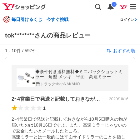
i
毎日引けるくじ 今すぐ挑戦
ログイン
tok********さんの商品レビュー
1
-
10
件 /
597
件
おすすめ順
◆条件付き送料無料◆ミニバックショットミ
ラー 角型 メッキ 平面 高速ミラー サ
イドミラー
トラックshopNAKANO
2~4営業日で発送と記載しておきながら…
2020/10/16
1
2~4営業日で発送と記載しておきながら10月5日購入の物が
届いたのは10月16日ですよ。また、高速ミラーじゃないの
で返金したいとメールしたところ、

高速ミラーとは一般的には平面サイドミラーのことを指し