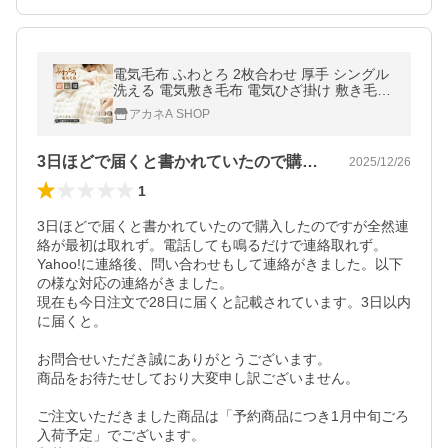
電気毛布 ふわとろ 2枚合わせ 厚手 シングル
洗える 電気敷き毛布 電気ひざ掛け 敷き毛布
掛け敷き電気毛布 電気掛け毛布 掛け敷き ひ
アカネA SHOP
ざ掛け 電気 丸洗い pse
3日ほどで届くと書かれていたので購入し…
2025/12/26
1
3日ほどで届くと書かれていたので購入したのですが全然連
絡が最初は取れず。電話しても鳴るだけで連絡取れず。

Yahoo!に連絡後、問い合わせもして連絡がきました。以下
の様な対応の連絡がきました。

現在も今日注文で28日に届くと記載されています。3日以内
に届くと。

お問合せいただき誠にありがとうございます。

商品をお待たせしており大変申し訳ございません。

ご注文いただきました商品は「予約商品につき1月中旬ごろ
入荷予定」でございます。
