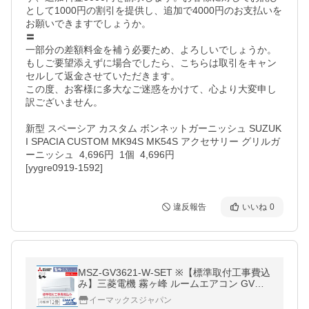
として1000円の割引を提供し、追加で4000円のお支払いを
お願いできますでしょうか。

〓

一部分の差額料金を補う必要ため、よろしいでしょうか。

もしご要望添えずに場合でしたら、こちらは取引をキャン
セルして返金させていただきます。

この度、お客様に多大なご迷惑をかけて、心より大変申し
訳ございません。

新型 スペーシア カスタム ボンネットガーニッシュ SUZUK
I SPACIA CUSTOM MK94S MK54S アクセサリー グリルガ
ーニッシュ  4,696円  1個  4,696円

違反報告
いいね
0
MSZ-GV3621-W-SET ※【標準取付工事費込
み】三菱電機 霧ヶ峰 ルームエアコン GVシ
リーズ 主に12畳用 ホワイト 選べる3モード
イーマックスジャパン
除湿 2021年 モデル