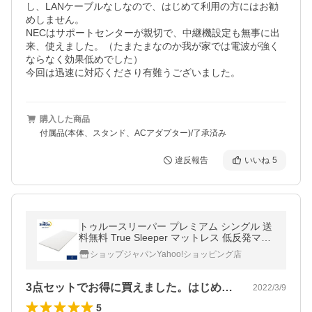
し、LANケーブルなしなので、はじめて利用の方にはお勧
めしません。

NECはサポートセンターが親切で、中継機設定も無事に出
来、使えました。（たまたまなのか我が家では電波が強く
ならなく効果低めでした）

今回は迅速に対応くださり有難うございました。
購入した商品
付属品(本体、スタンド、ACアダプター)/了承済み
違反報告
いいね
5
トゥルースリーパー プレミアム シングル 送
料無料 True Sleeper マットレス 低反発マッ
トレス ショップジャパン SHOPJAPAN
ショップジャパンYahoo!ショッピング店
3点セットでお得に買えました。はじめは…
2022/3/9
5