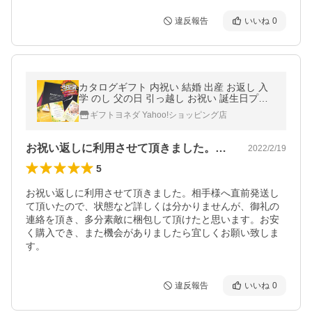
違反報告
いいね
0
カタログギフト 内祝い 結婚 出産 お返し 入
学 のし 父の日 引っ越し お祝い 誕生日プレ
ゼント プレミアムギフトカタログ 3800円コ
ギフトヨネダ Yahoo!ショッピング店
ース フレーズ
お祝い返しに利用させて頂きました。相手…
2022/2/19
5
お祝い返しに利用させて頂きました。相手様へ直前発送し
て頂いたので、状態など詳しくは分かりませんが、御礼の
連絡を頂き、多分素敵に梱包して頂けたと思います。お安
く購入でき、また機会がありましたら宜しくお願い致しま
す。
違反報告
いいね
0