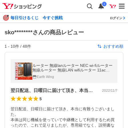
i
毎日引けるくじ 今すぐ挑戦
ログイン
sko********さんの商品レビュー
1
-
10
件 /
48
件
おすすめ順
ルーター 無線lanルーター NEC wi-fiルーター
無線ルーター 無線LAN wifiルーター 11ac対
応 1733+800Mbps PA-WG2600HS2
Earth Wing
翌日配送、日曜日に届けて頂き、本当に有…
2022/11/7
5
翌日配送、日曜日に届けて頂き、本当に有難うございまし
た。

本体は同じ機械を使っていて中継機として利用するため買
ったので、これで足りましたが、専用箱でなく、説明書な