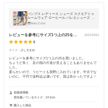
パンプス レディース シューズ スクエアトゥ
ルームウェア ローヒール バレエシューズ ぺ
たんこ フラット シンプル 走れる オフィス
Mars Color
軽量 爆買
レビューを参考にサイズ1つ上の25を買…
2021/10/11
5
サイズ
：
少し大きめ
レビューを参考にサイズ1つ上の25を買いました。

ちょうど良く、足の指の片道が見えることもありませんで
した。

柔らかいので、リピートも視野に入れています。中古でな
いのに、千円で送料込は凄いです。質は良かったですよ！
投稿者情報
普段履いているサイズ：24.5cm
購入した商品