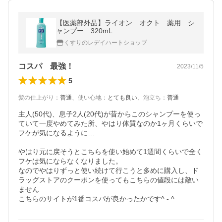
【医薬部外品】ライオン オクト 薬用 シ
ャンプー 320mL
くすりのレデイハートショップ
コスパ 最強！
2023/11/5
5
髪の仕上がり
：
普通
、
使い心地
：
とても良い
、
泡立ち
：
普通
主人(50代)、息子2人(20代)が昔からこのシャンプーを使っ
ていて一度やめてみた所、やはり体質なのか1ヶ月くらいで
フケが気になるように…

やはり元に戻そうとこちらを使い始めて1週間くらいで全く
フケは気にならなくなりました。

なのでやはりずっと使い続けて行こうと多めに購入し、ド
ラッグストアのクーポンを使ってもこちらの値段には敵い
ません

こちらのサイトが1番コスパが良かったかです^ - ^