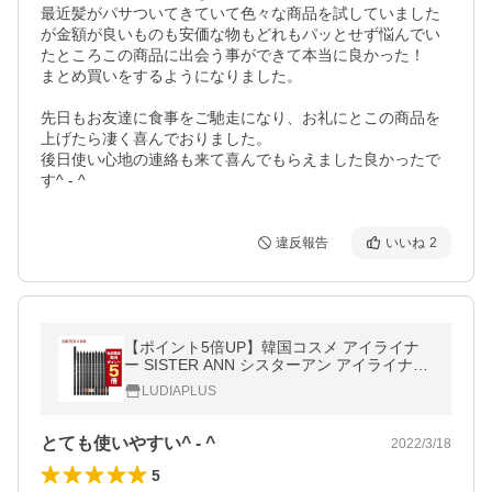
最近髪がパサついてきていて色々な商品を試していました
が金額が良いものも安価な物もどれもパッとせず悩んでい
たところこの商品に出会う事ができて本当に良かった！

まとめ買いをするようになりました。

先日もお友達に食事をご馳走になり、お礼にとこの商品を
上げたら凄く喜んでおりました。

後日使い心地の連絡も来て喜んでもらえました良かったで
違反報告
いいね
2
【ポイント5倍UP】韓国コスメ アイライナ
ー SISTER ANN シスターアン アイライナー
ウォータープルーフ ペンシルアイライナー 1
LUDIAPLUS
1色 アイシャドウ sisterann
とても使いやすい^ - ^
2022/3/18
5