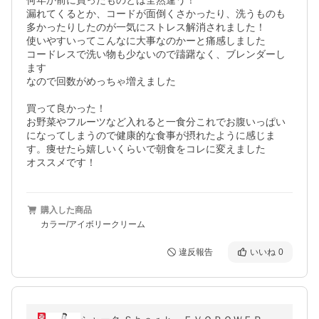
何年か前に買ったものとは全然違う！

漏れてくるとか、コードが面倒くさかったり、洗うものも
多かったりしたのが一気にストレス解消されました！

使いやすいってこんなに大事なのかーと痛感しました

コードレスで洗い物も少ないので躊躇なく、ブレンダーし
ます

なので回数がめっちゃ増えました

買って良かった！

お野菜やフルーツなど入れると一食分これでお腹いっぱい
になってしまうので健康的な食事が摂れたように感じま
す。痩せたら嬉しいくらいで朝食をコレに変えました

オススメです！
購入した商品
カラー/アイボリークリーム
違反報告
いいね
0