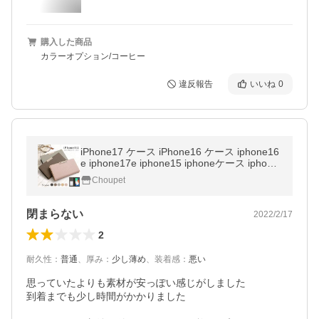
購入した商品
カラーオプション/コーヒー
違反報告
いいね
0
iPhone17 ケース iPhone16 ケース iphone16
e iphone17e iphone15 iphoneケース iphone
14 iphone12 手帳型 おしゃれ ベルトなし ア
Choupet
イフォン17 アイフォン16
閉まらない
2022/2/17
2
耐久性
：
普通
、
厚み
：
少し薄め
、
装着感
：
悪い
思っていたよりも素材が安っぽい感じがしました

到着までも少し時間がかかりました
