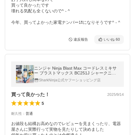
買って良かったです

壊れる気配も全くないので^ - ^

今年、買ってよかった家電ナンバー1❗️になりそうです^ - ^
違反報告
いいね
60
ニンジャ Ninja Blast Max コードレスミキサ
ー ブラストマックス BC251J シャークニン
ジャ ミキサー ジューサー 小型 氷 冷凍フル
SharkNinja公式ヤフーショッピング店
ーツ 静音 パワフル コンパクト
買って良かった！
2025/9/14
5
耐久性
：
普通
お値段も結構お高めなのでレビューを見まくったり、電器
屋さんに実際行って実物を見たりして決めました
