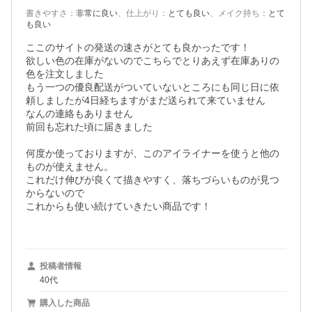
書きやすさ
：
非常に良い
、
仕上がり
：
とても良い
、
メイク持ち
：
とて
も良い
ここのサイトの発送の速さがとても良かったです！

欲しい色の在庫がないのでこちらでとりあえず在庫ありの
色を注文しました

もう一つの優良配送がついていないところにも同じ日に依
頼しましたが4日経ちますがまだ送られて来ていません

なんの連絡もありません

前回も忘れた頃に届きました

何度か使っておりますが、このアイライナーを使うと他の
ものが使えません。

これだけ伸びが良くて描きやすく、落ちづらいものが見つ
からないので

これからも使い続けていきたい商品です！

投稿者情報
40代
購入した商品