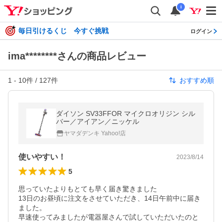
i
毎日引けるくじ 今すぐ挑戦
ログイン
ima********さんの商品レビュー
1
-
10
件 /
127
件
おすすめ順
ダイソン SV33FFOR マイクロオリジン シル
バー／アイアン／ニッケル
ヤマダデンキ Yahoo!店
使いやすい！
2023/8/14
5
思っていたよりもとても早く届き驚きました

13日のお昼頃に注文をさせていただき、14日午前中に届き
ました。

早速使ってみましたが電器屋さんで試していただいたのと