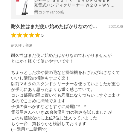
シャーク Ｓｈａｒｋ ＥＶＯＰＯＷＥＲ
充電式ハンディクリーナー Ｗ２０＋ＷＶ２
５０ＪＷＨ パールホワイト
コジマYahoo!店
耐久性はまだ使い始めたばかりなのでわか…
2021/1/6
5
耐久性
：
普通
耐久性はまだ使い始めたばかりなのでわかりませんが

とにかく軽くて使いやすいです！

ちょっとした埃や髪の毛など掃除機をわざわざ出さなくて
いいし階段の掃除もすごく楽！

以前マキタのスタンドクリーナーを使っていましたが重心
が手元にあり思ったよりも重く感じていて。

コレは部屋の隅に置いても邪魔になりづらいしすぐに出せ
るのでこまめに掃除できます

子供の食べかすなどもすぐに綺麗に^ - ^

電器屋さんへいき20台位吸引力の強さを試しましたが

このお値段なのに上位3位には入っていました

もう一台　買おうかと検討しております

(一階用と二階用で)