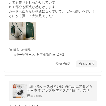
とても作りもしっかりしていて

ヒモ部分も頑丈な感じがします。

カードも落ちない構造になっていて、しかも使いやすい！

購入した商品
カラー/グリーン、対応機種/iPhoneX/XS
違反報告
いいね
0
【選べるケース付き3種】AirTag エアタグ A
pple 本体 アップル エアタグ 1個 バラ売り
エアーたぐ えあたぐ
sea-story