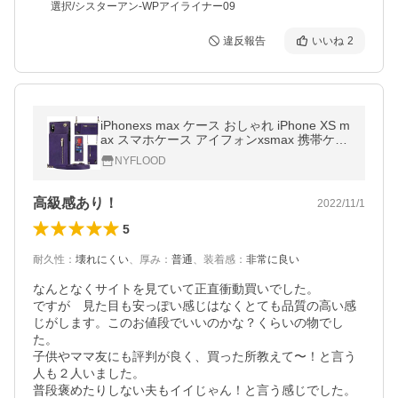
選択/シスターアン-WPアイライナー09
違反報告
いいね
2
iPhonexs max ケース おしゃれ iPhone XS m
ax スマホケース アイフォンxsmax 携帯ケー
ス アイホンx iphone 10 ケース ショルダー
NYFLOOD
背面型 肩掛け ストラップ
高級感あり！
2022/11/1
5
耐久性
：
壊れにくい
、
厚み
：
普通
、
装着感
：
非常に良い
なんとなくサイトを見ていて正直衝動買いでした。

ですが　見た目も安っぽい感じはなくとても品質の高い感
じがします。このお値段でいいのかな？くらいの物でし
た。

子供やママ友にも評判が良く、買った所教えて〜！と言う
人も２人いました。

普段褒めたりしない夫もイイじゃん！と言う感じでした。
