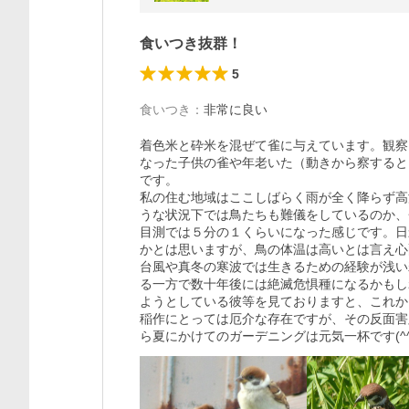
食いつき抜群！
5
食いつき
：
非常に良い
着色米と砕米を混ぜて雀に与えています。観察
なった子供の雀や年老いた（動きから察すると
です。

私の住む地域はここしばらく雨が全く降らず高
うな状況下では鳥たちも難儀をしているのか、
目測では５分の１くらいになった感じです。日
かとは思いますが、鳥の体温は高いとは言え心
台風や真冬の寒波では生きるための経験が浅い
る一方で数十年後には絶滅危惧種になるかもし
ようとしている彼等を見ておりますと、これか
稲作にとっては厄介な存在ですが、その反面害