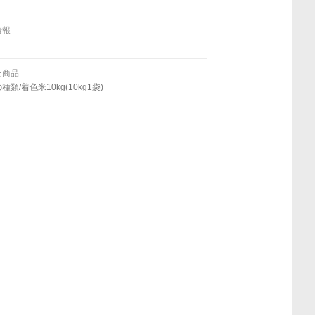
情報
た商品
類/着色米10kg(10kg1袋)