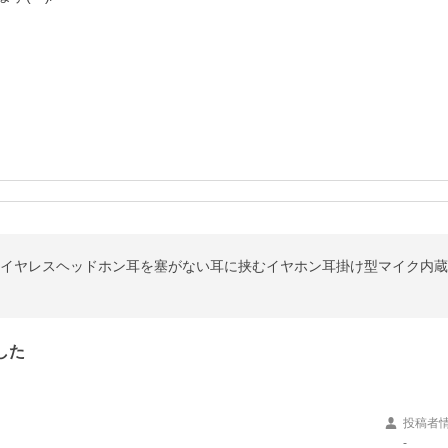
h5.2ワイヤレスヘッドホン耳を塞がない耳に挟むイヤホン耳掛け型マイク
した
投稿者
-