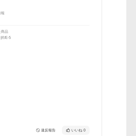
情報
た商品
択/E-5
違反報告
いいね
0