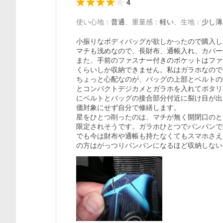
4
使い心地
：
普通
、
重量感
：
軽い
、
生地
：
少し薄
小振りなボディバッグが欲しかったので購入し
マチも浅めなので、長財布、通帳入れ、カバー
また、手前のファスナー付きのポケットはファ
くらいしか収納できません。私はガラホなので
ちょっと心配なのが、バッグの上部とベルトの
とコンパクトデジカメとガラホを入れてポタリ
にベルトとバッグの接合部分付近に裂け目が出
価対象にせず自分で修繕します。

星をひとつ削ったのは、マチが無く開閉口のと
限定されそうです。ガラホひとつでパンパンで
でも今は財布や通帳も持たなくてもスマホさえ
の方はがっつりパンパンになるほど収納しない