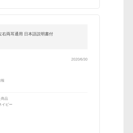
対応 左右両耳通用 日本語説明書付
2020/6/30
情報
た商品
ネイビー