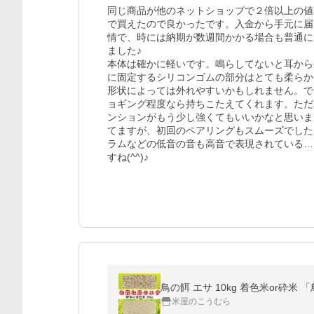
同じ商品が他のネットショップで２倍以上の値
で買えたので良かったです。入金から手元に届
情で、時には納期が数週間かかる場合も普通に
ました♪

本体は確かに軽いです。鳴らしてないと耳から
に固定するシリコンゴムの部分はとても柔らか
形状によっては外れやすいかもしれません。で
ョギング程度なら持ちこたえてくれます。ただ
ンションがもう少し強くてもいいかなと思いま
てますが、初回のペアリングもスムーズでした
ラムなどの低音の音も高音で表現されている…
すね(^^)♪
鳥の餌 エサ 10kg 着色米or砕米 
米屋のこうむら