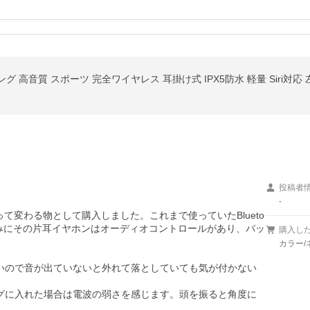
ペアリング 高音質 スポーツ 完全ワイヤレス 耳掛け式 IPX5防水 軽量 Siri
投稿者
-
て変わる物として購入しました。これまで使っていたBlueto
なみにその片耳イヤホンはオーディオコントロールがあり、バッ
購入し
カラー/
いので音が出ていないと外れて落としていても気が付かない
グに入れた場合は電波の弱さを感じます。頭を振ると角度に