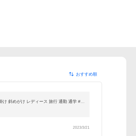
おすすめ順
ボディバッグ 日本国内当日発送 撥水 ワンショルダー メンズ 軽量 スポーツバッグ ショルダーバッグ 斜め掛け 斜めがけ レディース 旅行 通勤 通学 #ba309
2023/3/21