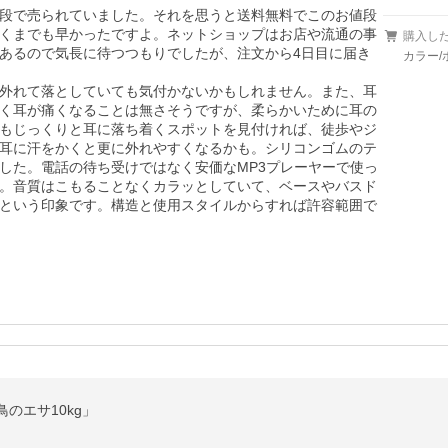
段で売られていました。それを思うと送料無料でこのお値段
くまでも早かったですよ。ネットショップはお店や流通の事
購入し
あるので気長に待つつもりでしたが、注文から4日目に届き
カラー/
外れて落としていても気付かないかもしれません。また、耳
く耳が痛くなることは無さそうですが、柔らかいために耳の
もじっくりと耳に落ち着くスポットを見付ければ、徒歩やジ
耳に汗をかくと更に外れやすくなるかも。シリコンゴムのテ
した。電話の待ち受けではなく安価なMP3プレーヤーで使っ
。音質はこもることなくカラッとしていて、ベースやバスド
という印象です。構造と使用スタイルからすれば許容範囲で
「鳥のエサ10kg」