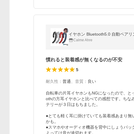
イヤホン Bluetooth5.0 自動
Calme Ahre
慣れると装着感が無くなるのが不安
5
耐久性
：
普通
、
音質
：
良い
自転車の片耳イヤホンもNGになったので、とっ
othの方耳イヤホンと比べての感想です。ち
テリーが３日はもちました。

●とても軽く耳に掛けていても装着感あまり無
かも。

●スマホやオーディオ機器を背中にしょうバッ
よっては音が途切れます。
