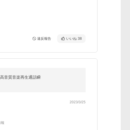
違反報告
いいね
38
内蔵高音質音楽再生通話瞬
2023/3/25
情報