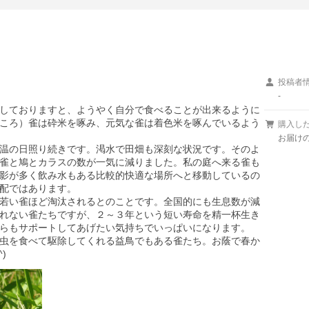
投稿者
-
しておりますと、ようやく自分で食べることが出来るように
ころ）雀は砕米を啄み、元気な雀は着色米を啄んでいるよう
購入し
お届けの種
温の日照り続きです。渇水で田畑も深刻な状況です。そのよ
雀と鳩とカラスの数が一気に減りました。私の庭へ来る雀も
影が多く飲み水もある比較的快適な場所へと移動しているの
配ではあります。

若い雀ほど淘汰されるとのことです。全国的にも生息数が減
れない雀たちですが、２～３年という短い寿命を精一杯生き
らもサポートしてあげたい気持ちでいっぱいになります。

虫を食べて駆除してくれる益鳥でもある雀たち。お蔭で春か