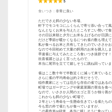
5
食いつき
：
非常に良い
ただでさえ餌の少ない冬場、

軒下でモコモコにふくらんで寄り添い合って風
なんとなくお米を与えたところすごい勢いで食
その日以来朝と夕方にお米を上げるのが日課に
だけど季節が暖かくなるにつれ雀の数も増えて
私が食べるお米と共有してきたのでいささかお
なので今回初めて大量の餌用のお米を購入しま
早速雀に与えてみたところ食いつき抜群です！

欣喜雀躍とはよく言ったもので、

本当に尾羽を立てて嬉しそうに跳ね回っています(
雀はここ数十年で半数近くに減って来ていると
さらに雀の平均寿命は約２年だそうで。

稲作農家にとっては厄介な存在の雀ではあるの
町場ではガーデニングや家庭菜園の害虫を食べ
なので、いささか人間のエゴと言うか独り善が
これからも餌の少ない町場で、

２年という寿命を一生懸命生きている雀たちの
今も窓の外で雀たちが食べていますが、
