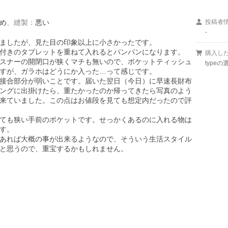
め
、
縫製
：
悪い
投稿者
-
ましたが、見た目の印象以上に小さかったです。

付きのタブレットを重ねて入れるとパンパンになります。

購入し
スナーの開閉口が狭くマチも無いので、ポケットティッシュ
typeの選
すが、ガラホはどうにか入った…って感じです。

接合部分が弱いことです。届いた翌日（今日）に早速長財布
ングに出掛けたら、重たかったのか帰ってきたら写真のよう
来ていました。この点はお値段を見ても想定内だったので評
ても狭い手前のポケットです。せっかくあるのに入れる物は
す。

あれば大概の事が出来るようなので、そういう生活スタイル
と思うので、重宝するかもしれません。