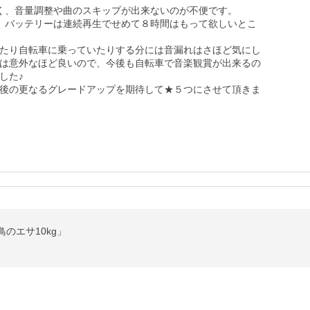
く、音量調整や曲のスキップが出来ないのが不便です。

、バッテリーは連続再生でせめて８時間はもって欲しいとこ
たり自転車に乗っていたりする分には音漏れはさほど気にし
は意外なほど良いので、今後も自転車で音楽観賞が出来るの
た♪

後の更なるグレードアップを期待して★５つにさせて頂きま
「鳥のエサ10kg」