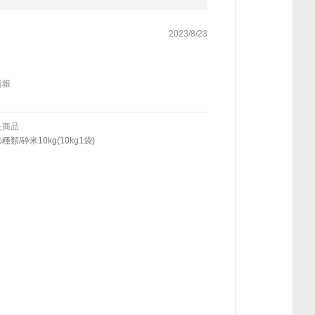
2023/8/23
情報
た商品
類/砕米10kg(10kg1袋)