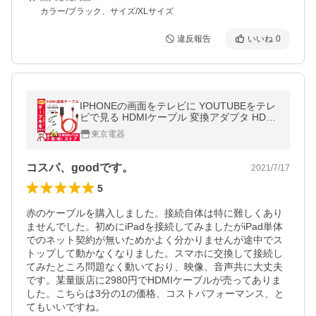
カラー/ブラック、サイズ/XLサイズ
違反報告
いいね
0
IPHONEの画面をテレビに YOUTUBEをテレ
ビで見る HDMIケーブル 変換アダプタ HDMI
変換ケーブル IPAD テレビに映す HDMI 108
東京電器
0P セール
コスパ、goodです。
2021/7/17
5
赤のケーブルを購入しました。接続自体は特に難しくあり
ませんでした。初めにiPadを接続してみましたがiPad単体
でのネット契約が無いためかよく分かりませんが途中でス
トップして動かなくなりました。スマホに交換して接続し
てみたところ問題なく動いており、映像、音声共に大丈夫
です。某量販店に2980円でHDMIケーブルが売ってありま
した。こちらは3分の1の価格、コストパフォーマンス、と
てもいいですね。