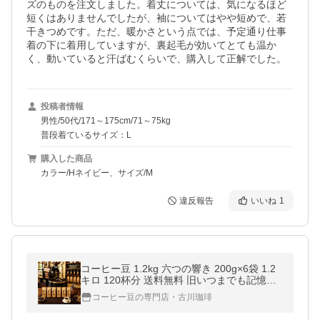
ズのものを注文しました。着丈については、気になるほど
短くはありませんでしたが、袖についてはやや短めで、若
干きつめです。ただ、暖かさという点では、予定通り仕事
着の下に着用していますが、裏起毛が効いてとても温か
く、動いていると汗ばむくらいで、購入して正解でした。
投稿者情報
男性/50代/171～175cm/71～75kg
普段着ているサイズ：L
購入した商品
カラー/Hネイビー、サイズ/M
違反報告
いいね
1
コーヒー豆 1.2kg 六つの響き 200g×6袋 1.2
キロ 120杯分 送料無料 旧いつまでも記憶に
残るコーヒーセット 一部地域除く
コーヒー豆の専門店・古川珈琲