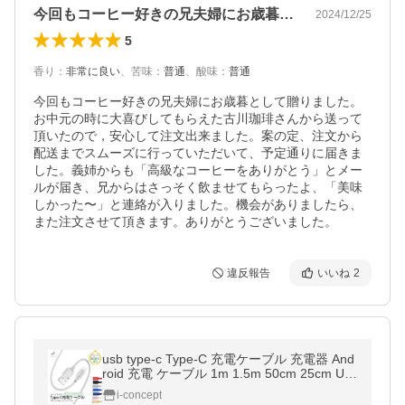
今回もコーヒー好きの兄夫婦にお歳暮とし…
2024/12/25
5
香り
：
非常に良い
、
苦味
：
普通
、
酸味
：
普通
今回もコーヒー好きの兄夫婦にお歳暮として贈りました。
お中元の時に大喜びしてもらえた古川珈琲さんから送って
頂いたので，安心して注文出来ました。案の定、注文から
配送までスムーズに行っていただいて、予定通りに届きま
した。義姉からも「高級なコーヒーをありがとう」とメー
ルが届き、兄からはさっそく飲ませてもらったよ、「美味
しかった〜」と連絡が入りました。機会がありましたら、
また注文させて頂きます。ありがとうございました。
違反報告
いいね
2
usb type-c Type-C 充電ケーブル 充電器 And
roid 充電 ケーブル 1m 1.5m 50cm 25cm US
B 急速充電 断線防止 データ転送 Switch Hua
i-concept
wei Xperia ZenFone Galaxy