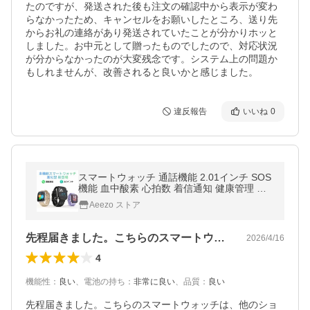
たのですが、発送された後も注文の確認中から表示が変わ
らなかったため、キャンセルをお願いしたところ、送り先
からお礼の連絡があり発送されていたことが分かりホッと
しました。お中元として贈ったものでしたので、対応状況
が分からなかったのが大変残念です。システム上の問題か
もしれませんが、改善されると良いかと感じました。
違反報告
いいね
0
スマートウォッチ 通話機能 2.01インチ SOS
機能 血中酸素 心拍数 着信通知 健康管理 睡
眠検測 歩数計 音楽再生 カメラ制御 IP68防
Aeezo ストア
水 腕上げ点灯 iPhoneAndroid
先程届きました。こちらのスマートウォッ…
2026/4/16
4
機能性
：
良い
、
電池の持ち
：
非常に良い
、
品質
：
良い
先程届きました。こちらのスマートウォッチは、他のショ