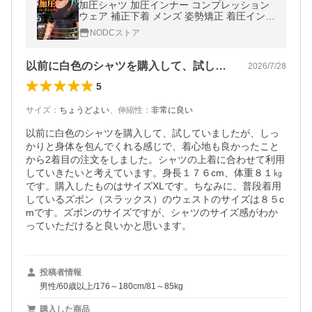
加圧シャツ 加圧インナー コンプレッション
ウェア 補正下着 メンズ 姿勢矯正 着圧インナ
ー 加圧インナー 半袖 スリム Tシャツ 筋トレ
NODCストア
NODC ダイエット 加圧
以前に白色のシャツを購入して、試してい…
2026/7/28
5
サイズ
：
ちょうどよい
、
伸縮性
：
非常に良い
以前に白色のシャツを購入して、試していましたが、しっ
かりと身体を包んでくれる感じで、着心地も良かったこと
から2着目の注文をしました。シャツの上着に合わせて利用
していきたいと考えています。身長１７６cm、体重８１㎏
です。購入したものはサイズXLです。ちなみに、普段着用
しているズボン（スラックス）のウェストのサイズは８５c
mです。ズボンのサイズですが、シャツのサイズ感がわか
っていただけると良いかと思います。
投稿者情報
男性/60歳以上/176～180cm/81～85kg
購入した商品