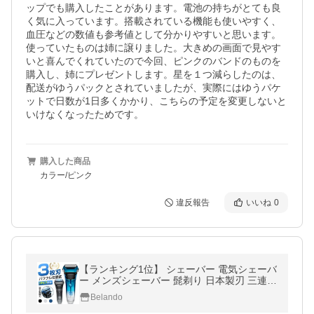
ップでも購入したことがあります。電池の持ちがとても良
く気に入っています。搭載されている機能も使いやすく、
血圧などの数値も参考値として分かりやすいと思います。
使っていたものは姉に譲りました。大きめの画面で見やす
いと喜んでくれていたので今回、ピンクのバンドのものを
購入し、姉にプレゼントします。星を１つ減らしたのは、
配送がゆうパックとされていましたが、実際にはゆうパケ
ットで日数が1日多くかかり、こちらの予定を変更しないと
いけなくなったためです。
購入した商品
カラー/ピンク
違反報告
いいね
0
【ランキング1位】 シェーバー 電気シェーバ
ー メンズシェーバー 髭剃り 日本製刃 三連 L
ED おしゃれ 電動シェーバー IPX7防水 洗い
Belando
可能 充電式 男性用 爆買