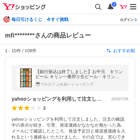
i
毎日引けるくじ 今すぐ挑戦
ログイン
mfi********さんの商品レビュー
1
-
10
件 /
108
件
おすすめ順
【銀行振込は終了しました】お中元 キリン
ビール キリン一番搾り生ビール・キリンビ
ール晴れ風・キリングッドエール３種セット
マルエツ ふれあいショッピング
Ｋ―ＩＨＧ３（250_26夏）
yahooショッピングを利用して注文し…
2026/7/28
3
yahooショッピングを利用して注文しました。注文の確認
中の表示が続き、引受、発送連絡がなかなか無かった為、
メールにて確認したところ、発送予定日と発送後連絡を入
れるという連絡をいただけました。その点では、安心でき