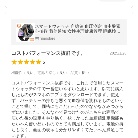
スマートウォッチ 血糖値 血圧測定 血中酸素
心拍数 着信通知 女性生理健康管理 睡眠検測
体温測定 歩数計 音楽再生 カメラ制御 IP67
rimostore
防水 腕上げ点灯 天気予報
コストパフォーマンス抜群です。
2025/1/28
5
機能性
：
良い
、
電池の持ち
：
良い
、
品質
：
良い
コストパフォーマンス抜群です。これまで使用したスマー
トウォッチの中で一番使いやすいと思います。以前に購入
したものがスマホのアプリをダウンロードできず、使え
ず、バッテリーの持ちも悪くて血糖値を測れるものという
ことで探して、価格にもこだわったのでなかなかみつから
ずにいました。そんなかで見つけたのがこちらの商品で、
届いた後の設定もやり易く、欲しかった血糖値測定機能も
たいへん使い易いものでとても満足しています。電池の持
ちも良く、画面の表示も分かりやすくてたいへん満足して
います。