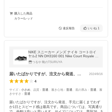
購入した商品
カラー/レッド
違反報告
いいね
1
NIKE スニーカー メンズ ナイキ コートロイ
ヤル2 NN DH3160 001 Nike Court Royale 2
Next Nature
つるや 靴のTSURUYA
届いたばかりですが、注文から発送、手元…
2024/9/16
4
サイズ
：
小さめ
、
品質
：
普通
、
履き心地
：
普通
、
底の厚み
：
普通
、
履
きやすさ
：
普通
届いたばかりですが、注文から発送、手元に届くまでわず
か1日とスピード感は最高です。商品については、写真通り
で，外観は良いと思います。サイズについては、普段26，5