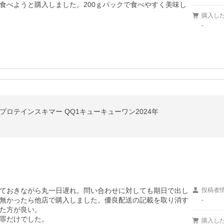
食べようと購入しました。200ｇパックで食べやすく美味し
購入し
-
プロテインスキマー QQ1キューキューワン2024年
ておきながら丸一日遅れ。問い合わせに対しても期日で出し
投稿者
無かったら他店で購入しました。優良配送の記載を取り消す
-
た方が良い。

罪だけでした。
購入し