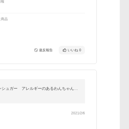
情報
た商品
違反報告
いいね
0
キウイチップス 【犬のおやつ無添加】【犬のおやつ果物】【犬のおやつアレルギー】 ノンオイル・ノンシュガー アレルギーのあるわんちゃんに 20g
2021/2/6