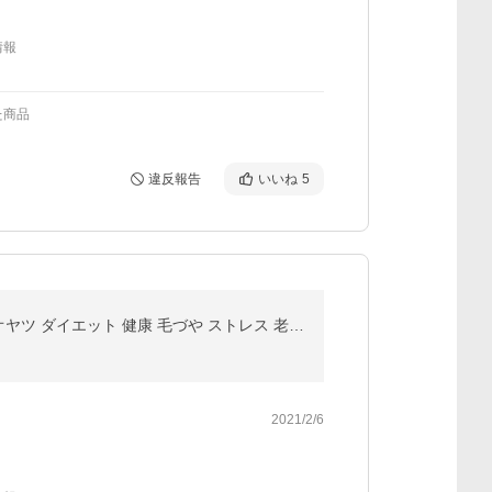
情報
た商品
違反報告
いいね
5
犬 おやつ 超極み 香ばし発芽玄米 ヘルスチャージシリーズ 1枚 100%発芽玄米 ドッグ フード フェレット オヤツ ダイエット 健康 毛づや ストレス 老化 栄養
2021/2/6