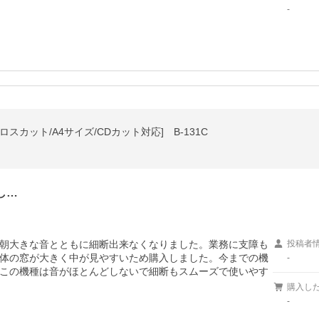
-
スカット/A4サイズ/CDカット対応] B-131C
し…
朝大きな音とともに細断出来なくなりました。業務に支障も
投稿者
体の窓が大きく中が見やすいため購入しました。今までの機
-
この機種は音がほとんどしないで細断もスムーズで使いやす
購入し
-