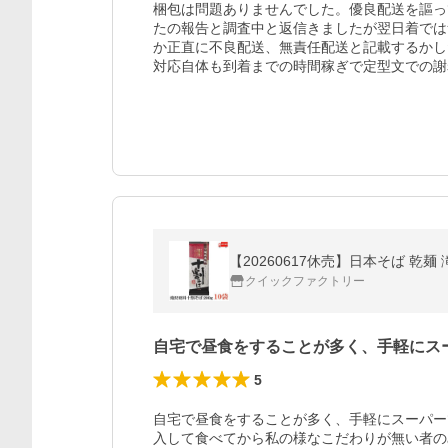
梱包は問題ありませんでした。優良配送を謳っ
たの報告と調査中と返信きましたが翌日着では
か正直に不良配送、無責任配送と記載するかし
対応自体も到着までの時間稼ぎで定型文での謝
【20260617休売】日本そば 乾麺 
クイックファクトリー
自宅で昼食をすることが多く、手軽にス
5
自宅で昼食をすることが多く、手軽にスーパー
入して食べてから私の様なこだわりが無い者の