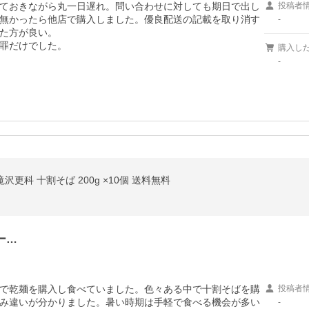
ておきながら丸一日遅れ。問い合わせに対しても期日で出し
投稿者
無かったら他店で購入しました。優良配送の記載を取り消す
-
た方が良い。

罪だけでした。
購入し
-
滝沢更科 十割そば 200g ×10個 送料無料
ー…
で乾麺を購入し食べていました。色々ある中で十割そばを購
投稿者
み違いが分かりました。暑い時期は手軽で食べる機会が多い
-