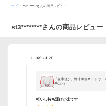
トップ
st3********さんの商品レビュー
st3********さんの商品レビュー
1
-
10
件 /
412
件
「在庫僅少」野球練習ネット ボール
ZENY
軽いし持ち運びが楽です