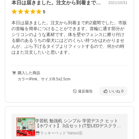
本日は届きました。注文から到着まで約2…
2021/10/31
5
本日は届きました。注文から到着まで約2週間でした。市販
の首輪を簡単につけることができます。首輪に通す部分が
シリコンのような素材です。体を壁やフェンスに擦り付け
る癖のあるうちの柴犬にはどのくらい持つかはわかりませ
んが、ぶら下げるタイプよりフィットするので、何かの時
はまた注文したいと思います。
購入した商品
カラー/Pink、サイズ/8.5x2.5cm
違反報告
いいね
0
学習机 勉強机 シンプル 学習デスク ヒット
【ホワイト】 3点セット(T型LEDデスクライ
ト＋椅子ラッキー付き)-KW-733-ART 幅100
ラッキーベッド Yahoo!店
cm