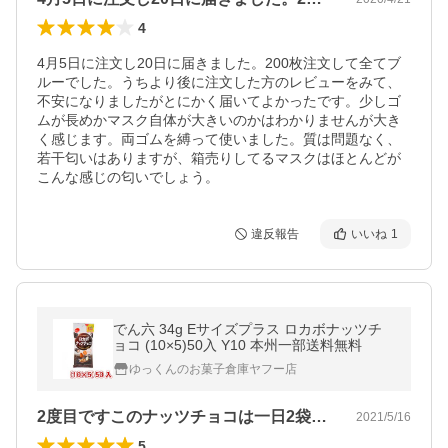
4
4月5日に注文し20日に届きました。200枚注文して全てブ
ルーでした。うちより後に注文した方のレビューをみて、
不安になりましたがとにかく届いてよかったです。少しゴ
ムが長めかマスク自体が大きいのかはわかりませんが大き
く感じます。両ゴムを縛って使いました。質は問題なく、
若干匂いはありますが、箱売りしてるマスクはほとんどが
こんな感じの匂いでしょう。
違反報告
いいね
1
でん六 34g Eサイズプラス ロカボナッツチ
ョコ (10×5)50入 Y10 本州一部送料無料
ゆっくんのお菓子倉庫ヤフー店
2度目ですこのナッツチョコは一日2袋食…
2021/5/16
5