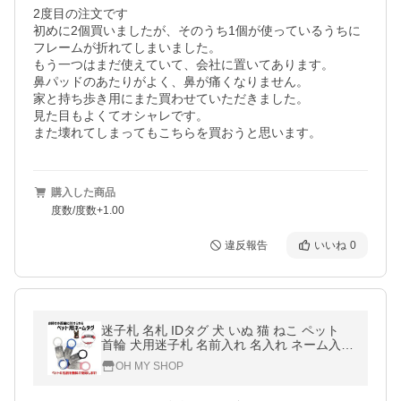
2度目の注文です

初めに2個買いましたが、そのうち1個が使っているうちに
フレームが折れてしまいました。

もう一つはまだ使えていて、会社に置いてあります。

鼻パッドのあたりがよく、鼻が痛くなりません。

家と持ち歩き用にまた買わせていただきました。

見た目もよくてオシャレです。

また壊れてしまってもこちらを買おうと思います。
購入した商品
度数/度数+1.00
違反報告
いいね
0
迷子札 名札 IDタグ 犬 いぬ 猫 ねこ ペット
首輪 犬用迷子札 名前入れ 名入れ ネーム入り
ネームタグ ドッグタグ かわいい おしゃれ シ
OH MY SHOP
リコン