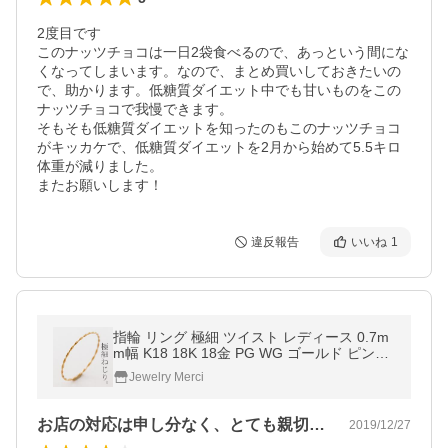
2度目です

このナッツチョコは一日2袋食べるので、あっという間にな
くなってしまいます。なので、まとめ買いしておきたいの
で、助かります。低糖質ダイエット中でも甘いものをこの
ナッツチョコで我慢できます。

そもそも低糖質ダイエットを知ったのもこのナッツチョコ
がキッカケで、低糖質ダイエットを2月から始めて5.5キロ
体重が減りました。

またお願いします！
違反報告
いいね
1
指輪 リング 極細 ツイスト レディース 0.7m
m幅 K18 18K 18金 PG WG ゴールド ピンク
ゴールド ホワイトゴールド ひねり ねじり ス
Jewelry Merci
パイラル スクリュー 華奢
お店の対応は申し分なく、とても親切に対…
2019/12/27