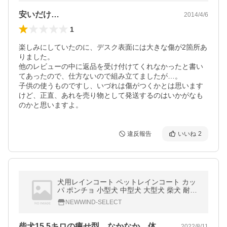
安いだけ…
2014/4/6
1
楽しみにしていたのに、デスク表面には大きな傷が2箇所あ
りました。

他のレビューの中に返品を受け付けてくれなかったと書い
てあったので、仕方ないので組み立てましたが…。

子供の使うものですし、いづれは傷がつくかとは思います
けど、正直、あれを売り物として発送するのはいかがなも
のかと思いますよ。
違反報告
いいね
2
犬用レインコート ペットレインコート カッ
パ ポンチョ 小型犬 中型犬 大型犬 柴犬 耐水
性 透明な合成樹脂 風よけ寒さ対策 着脱簡単
NEWWIND-SELECT
柴犬15.5キロの痩せ型、なかなか、体…
2022/8/11