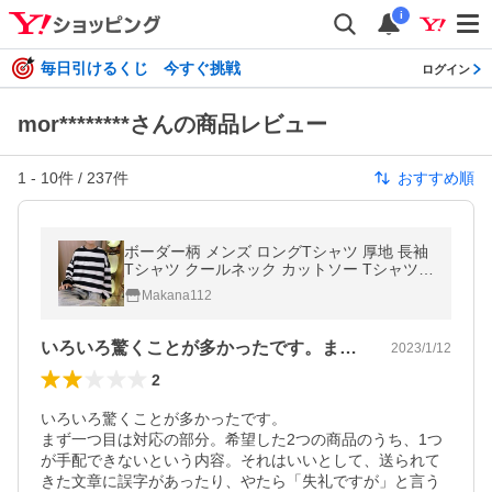
i
毎日引けるくじ 今すぐ挑戦
ログイン
mor********さんの商品レビュー
1
-
10
件 /
237
件
おすすめ順
ボーダー柄 メンズ ロングTシャツ 厚地 長袖
Tシャツ クールネック カットソー Tシャツ
カジュアル おしゃれ インナー 大きいサイズ
Makana112
いろいろ驚くことが多かったです。まず一…
2023/1/12
2
いろいろ驚くことが多かったです。

まず一つ目は対応の部分。希望した2つの商品のうち、1つ
が手配できないという内容。それはいいとして、送られて
きた文章に誤字があったり、やたら「失礼ですが」と言う