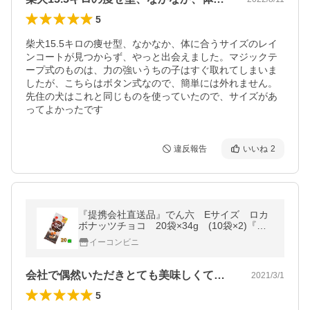
5
柴犬15.5キロの痩せ型、なかなか、体に合うサイズのレイ
ンコートが見つからず、やっと出会えました。マジックテ
ープ式のものは、力の強いうちの子はすぐ取れてしまいま
したが、こちらはボタン式なので、簡単には外れません。
先住の犬はこれと同じものを使っていたので、サイズがあ
ってよかったです
違反報告
いいね
2
『提携会社直送品』でん六 Eサイズ ロカ
ボナッツチョコ 20袋×34g (10袋×2)『送
料無料(沖縄・離島発送不可)』
イーコンビニ
会社で偶然いただきとても美味しくて、そ…
2021/3/1
5