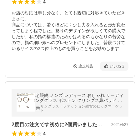
4
お店の対応は申し分なく、とても親切に対応きていただき
まさに。

商品については、驚くほど細く少し力を入れると形が変わ
ってしまう程でした。捻りのデザインが欲しくての購入で
したが、私の指の構造のためかはめるのもかなりの苦労な
ので、指の細い娘へのプレゼントにしました。普段つけて
いるサイズの2つ位上のものを買うことをお勧めします。
違反報告
いいね
2
老眼鏡 メンズ レディース おしゃれ リーディ
ンググラス ボストン クリングス鼻パッド R
D-9066 クラシックスタイル 3度数展開 シニ
サングラス・ファッション雑貨のビッグマーケッ
アグラス ソフトケース付き
ト
2度目の注文です初めに2個買いましたが…
2021/4/27
4