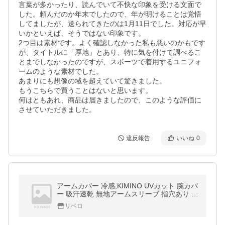
言葉が多かったり、読んでいて不快な印象を受ける文面で
した。頼んだのか年末でしたので、年が明けることは覚悟
してましたが、送られてきたのは1月11日でした。対応が早
いかといえば、そうではない印象です。

2つ目は素材です。よく確認しなかった私も悪いのかもです
が、タイトルに「厚地」とあり、特に気を付けて調べるこ
とまでしなかったのですが、スポーツで着用するユニフォ
ームのような素材でした。

あまりにも想像の域を超えていて驚きました。

もうこちらで買うことはないと思います。

何はともあれ、商品は届きましたので、このような評価に
させていただきました。
違反報告
いいね
0
アームカバー 冷感,KIMINO UVカット 腕カバ
ー 吸汗速乾 無地アームスリーブ 指穴あり 男
女兼用 ２枚セット
リベロ