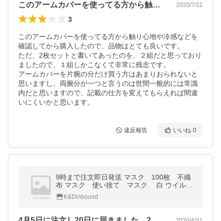
このアームカバーを使ってる方から触り心…
2020/7/11
3
このアームカバーを使ってる方から触り心地や冷感などを
確認してから購入したので、品物はとても良いです。

ただ、2枚セットと書いてあったのを、２組だと思っており
ましたので、１組しかこなくて非常に残念です。

アームカバーを片腕の分だけ買う方はあまりおられないと
思いますし、両腕分が一つと言うのは世間一般的には常識
内だと思いますので、記載の仕方を変えてもらえれば間違
いにくいかと思います。
違反報告
いいね
0
9時まで注文即日発送 マスク 100枚 不織
布 マスク 使い捨て マスク 白 ウイルス
花粉 風邪 最短翌日お届け
K&Dinbound
4月5日に注文し20日に届きました。2…
2020/4/21