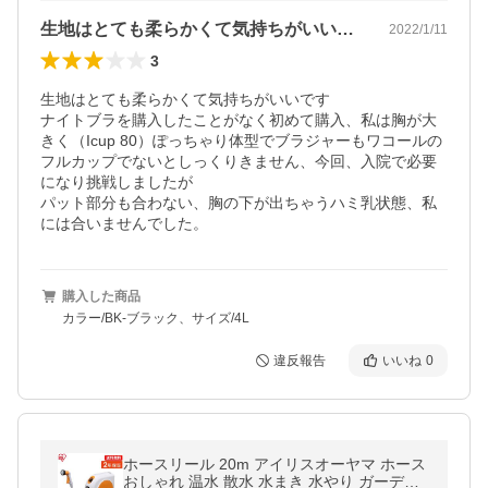
生地はとても柔らかくて気持ちがいいです…
2022/1/11
3
生地はとても柔らかくて気持ちがいいです

ナイトブラを購入したことがなく初めて購入、私は胸が大
きく（Icup 80）ぽっちゃり体型でブラジャーもワコールの
フルカップでないとしっくりきません、今回、入院で必要
になり挑戦しましたが

パット部分も合わない、胸の下が出ちゃうハミ乳状態、私
には合いませんでした。
購入した商品
カラー/BK-ブラック、サイズ/4L
違反報告
いいね
0
ホースリール 20m アイリスオーヤマ ホース
おしゃれ 温水 散水 水まき 水やり ガーデニ