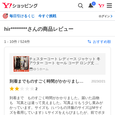
i
毎日引けるくじ 今すぐ挑戦
ログイン
hir********さんの商品レビュー
1
-
10
件 /
524
件
おすすめ順
チェスターコート レディース ジャケット 冬
アウター コート セール コーデ ロング丈 今
季大流行 防寒対策 羽織り スリム おしゃれ
ゆうホーム
ポケット付き
到着までものすごく時間がかかりました。…
2023/2/21
2
到着まで　ものすごく時間がかかりました。届いた品物
も　写真とは違って見えました。写真よりもう少し黄みが
かっています。サイズも（いつもの洋服のサイズはMサイ
ズを着用しています）Lサイズをえらびましたが、前でボタ