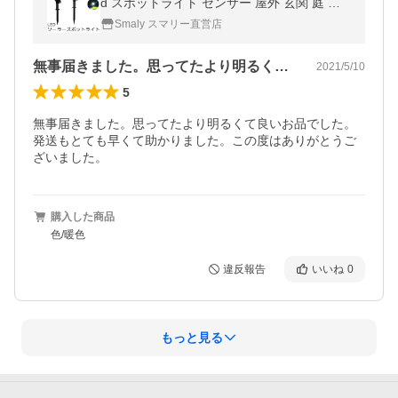
d スポットライト センサー 屋外 玄関 庭 明
るい 防水 照明 おしゃれ 高品質 爆買
Smaly スマリー直営店
無事届きました。思ってたより明るくて良…
2021/5/10
5
無事届きました。思ってたより明るくて良いお品でした。
発送もとても早くて助かりました。この度はありがとうご
ざいました。
購入した商品
色/暖色
違反報告
いいね
0
もっと見る