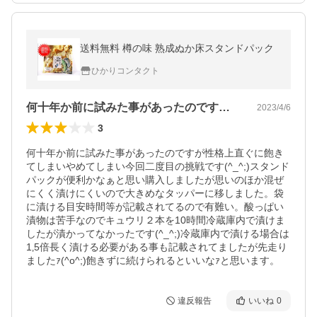
送料無料 樽の味 熟成ぬか床スタンドパック
ひかりコンタクト
何十年か前に試みた事があったのですが性…
2023/4/6
3
何十年か前に試みた事があったのですが性格上直ぐに飽き
てしまいやめてしまい今回二度目の挑戦です(^_^;)スタンド
パックが便利かなぁと思い購入しましたが思いのほか混ぜ
にくく漬けにくいので大きめなタッパーに移しました。袋
に漬ける目安時間等が記載されてるので有難い。酸っぱい
漬物は苦手なのでキュウリ２本を10時間冷蔵庫内で漬けま
したが漬かってなかったです(^_^;)冷蔵庫内で漬ける場合は
1‚5倍長く漬ける必要がある事も記載されてましたが先走り
ましたｧ(^o^;)飽きずに続けられるといいなｧと思います。
違反報告
いいね
0