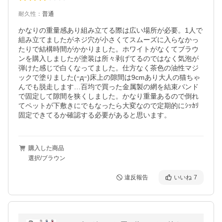
耐久性
：
普通
かなりの重量感あり組み立てる際は広い場所が必要。1人で
組み立てましたがネジ穴が小さくてスムーズに入らなかっ
たりで結構時間がかかりました。ホワイトがなくてブラウ
ンを購入しましたが塗装は所々剥げてるのではなく気泡が
弾けた感じで白くなってました。仕方なく茶色の油性マジ
ックで塗りました(ｰдｰ)床上の隙間は9cmあり大人の猫ちゃ
んでも脱走します…百均で買った金属製の網を結束バンド
で固定して隙間を狭くしました。かなり重量あるので倒れ
てペットが下敷きにでもなったら大変なので定期的にｼｯｶﾘ
固定できてるか確認する必要があると思います。 
購入した商品
選択/ブラウン
違反報告
いいね
7