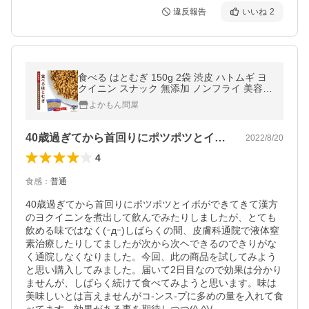
違反報告
いいね
2
食べる はとむぎ 150g 2袋 渋皮 ハトムギ ヨ
クイニン スナック 無添加 ノンフライ 美容食
チャック スーパーフード
よかもん問屋
40歳過ぎてから首回りにポツポツとイボ…
2022/8/20
4
食感
：
普通
40歳過ぎてから首回りにポツポツとイボができてきて漢方
のヨクイニンを煮出して飲んでみたりしましたが、とても
飲める味ではなく(ｰдｰ)しばらくの間、皮膚科通院で液体窒
素治療したりしてましたが次から次ヘできるのできりがな
く通院しなくなりました。今回、此の商品を試してみよう
と思い購入してみました。届いて2日目なので効果は分かり
ませんが、しばらく続けて食べてみようと思います。味は
美味しいとは言えませんがコ-ンス-プに多めの量を入れて食