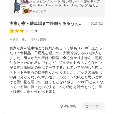
ショッピングカート 買い物カート 2輪キャス
ター キャリーカート キャリーバッグ 折りた
たみ 大容量 おしゃれ 軽量
Aizストア
実家が家～駐車場まで距離があるうえ坂あ…
2023/9/24
3
重量感
：
軽い
、
生地
：
普通
実家が家～駐車場まで距離があるうえ坂ありﾃﾞｺﾎﾞｺ道だっ
たりで食料品、日用品を運ぶのに大変苦労するので購入し
ました。組立かたの紙は中国語で全く分かりません。写真
付きだったのが救いですけど…留め金の針金のようなピン
が２本車輪固定の棒にテープで巻かれていて剥がした後は
ベトベトを取るのに手間がかかりました。バックの底板は
中身は分からないですが段ボールのような紙だと思います
けど重い物を運ぶのには心もとない感じ…2288円と安くな
っている時に買ったのでまぁこんな物かと諦めもつく。重
さは軽い。耐久性がある事を
違反報告
いいね
0