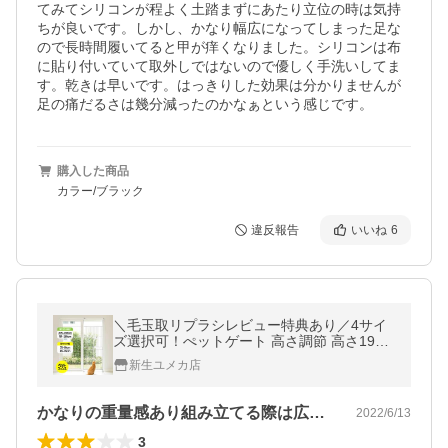
てみてシリコンが程よく土踏まずにあたり立位の時は気持
ちが良いです。しかし、かなり幅広になってしまった足な
ので長時間履いてると甲が痒くなりました。シリコンは布
に貼り付いていて取外しではないので優しく手洗いしてま
す。乾きは早いです。はっきりした効果は分かりませんが
足の痛だるさは幾分減ったのかなぁという感じです。
購入した商品
カラー/ブラック
違反報告
いいね
6
＼毛玉取リプラシレビュー特典あり／4サイ
ズ選択可！ぺットゲート 高さ調節 高さ19
1〜255 205〜285cm 取付幅75〜81cm 85〜
新生ユメカ店
91cm ペット ゲート 猫用 フェンス 柵
かなりの重量感あり組み立てる際は広い場…
2022/6/13
3