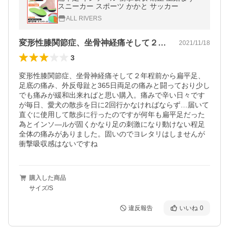
スニーカー スポーツ かかと サッカー
ALL RIVERS
変形性膝関節症、坐骨神経痛そして２年程…
2021/11/18
3
変形性膝関節症、坐骨神経痛そして２年程前から扁平足、
足底の痛み、外反母趾と365日両足の痛みと闘っており少し
でも痛みが緩和出来ればと思い購入。痛みで辛い日々です
が毎日、愛犬の散歩を日に2回行かなければならず…届いて
直ぐに使用して散歩に行ったのですが何年も扁平足だった
為とインソ―ルが固くかなり足の刺激になり動けない程足
全体の痛みがありました。固いのでヨレタリはしませんが
衝撃吸収感はないですね
購入した商品
サイズ/S
違反報告
いいね
0