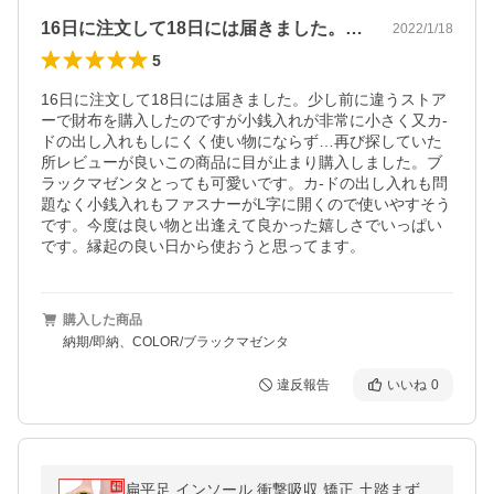
16日に注文して18日には届きました。…
2022/1/18
5
16日に注文して18日には届きました。少し前に違うストア
ーで財布を購入したのですが小銭入れが非常に小さく又カ-
ドの出し入れもしにくく使い物にならず…再び探していた
所レビューが良いこの商品に目が止まり購入しました。ブ
ラックマゼンタとっても可愛いです。カ-ドの出し入れも問
題なく小銭入れもファスナーがL字に開くので使いやすそう
です。今度は良い物と出逢えて良かった嬉しさでいっぱい
です。縁起の良い日から使おうと思ってます。
購入した商品
納期/即納、COLOR/ブラックマゼンタ
違反報告
いいね
0
扁平足 インソール 衝撃吸収 矯正 土踏まず