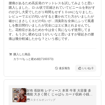
腰痛があるため高反発のマットレスを試してみようと思い
購入しました。ロ-ル状で圧縮されていてビニールを剥がす
のが少し大変でしたが１時間もせず１０cmになりました。
レビューでエビの匂いがすると書かれてた方がいましたが
確かにまさしくエビの匂いが…消臭剤を全体にふって風通
しを数日間行いましたが完全にはエビ臭とれませんでし
た。花粉症があるためか今は全く気にならず使用してま
す。もう少し硬めなほうがいいなと思いますが寝起きの腰
痛は幾分軽減したかな？という感じです。
購入した商品
カラー/もっと硬め/紺(7160373)
違反報告
いいね
0
財布 長財布 レディース 本革 牛革 大容量 多
機能 大きく開く じゃばら カード収納 小銭入
れ スキミング防止 大人
スタイルオンバッグ