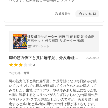
べてます。効果がある事を期待しつつ(^-^)/
違反報告
いいね
12
外反母趾サポーター 医療用 寝る時 足指矯正
左右セット 外反母趾 サポーター 効果
1stマーケット
脚の筋力低下と共に扁平足、外反母趾にな…
2022/6/22
3
つけ心地
：
普通
脚の筋力低下と共に扁平足、外反母趾になり毎日痛みが続
いており少しでも痛みが軽減してくれたらと思い購入して
みました。生地はフワフワ、やや厚みあり幅広になった私
の脚に装着するとスリッパが入らず悩ましい(ｰдｰ)親指の所
をマジックテ-プでｼｯｶﾘ固定したいのですが、あまり強く固
定すると第1趾と第2趾の間の指の付け根が痛くなります。