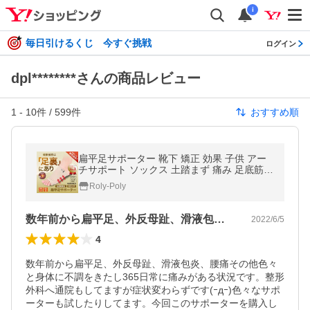
i
毎日引けるくじ 今すぐ挑戦
ログイン
dpl********さんの商品レビュー
1
-
10
件 /
599
件
おすすめ順
扁平足サポーター 靴下 矯正 効果 子供 アー
チサポート ソックス 土踏まず 痛み 足底筋膜
炎 足裏保護 左右セット
Roly-Poly
数年前から扁平足、外反母趾、滑液包炎、…
2022/6/5
4
数年前から扁平足、外反母趾、滑液包炎、腰痛その他色々
と身体に不調をきたし365日常に痛みがある状況です。整形
外科へ通院もしてますが症状変わらずです(ｰдｰ)色々なサポ
ーターも試したりしてます。今回このサポーターを購入し