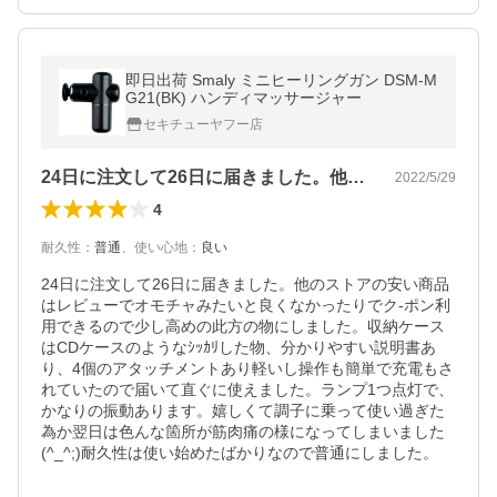
即日出荷 Smaly ミニヒーリングガン DSM-M
G21(BK) ハンディマッサージャー
セキチューヤフー店
24日に注文して26日に届きました。他…
2022/5/29
4
耐久性
：
普通
、
使い心地
：
良い
24日に注文して26日に届きました。他のストアの安い商品
はレビューでオモチャみたいと良くなかったりでク-ポン利
用できるので少し高めの此方の物にしました。収納ケース
はCDケースのようなｼｯｶﾘした物、分かりやすい説明書あ
り、4個のアタッチメントあり軽いし操作も簡単で充電もさ
れていたので届いて直ぐに使えました。ランプ1つ点灯で、
かなりの振動あります。嬉しくて調子に乗って使い過ぎた
為か翌日は色んな箇所が筋肉痛の様になってしまいました
(^_^;)耐久性は使い始めたばかりなので普通にしました。