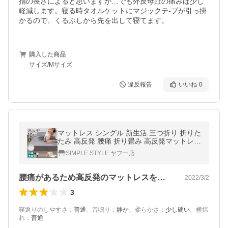
指の長さによると思いますが…でも外反母趾の痛みは少し
軽減します。寝る時タオルケットにマジックテ-プが引っ掛
かるので、くるぶしから先を出して寝てます。
購入した商品
サイズ/Mサイズ
違反報告
いいね
0
マットレス シングル 新生活 三つ折り 折りた
たみ 高反発 腰痛 折り畳み 高反発マットレス
ベッドマットレス 硬め 硬い シングルマット
SIMPLE STYLE ヤフー店
レス 安い
腰痛があるため高反発のマットレスを試し…
2022/3/2
3
寝返りのしやすさ
：
普通
、
音鳴り
：
静か
、
柔らかさ
：
少し硬い
、
横揺
れ
：
普通