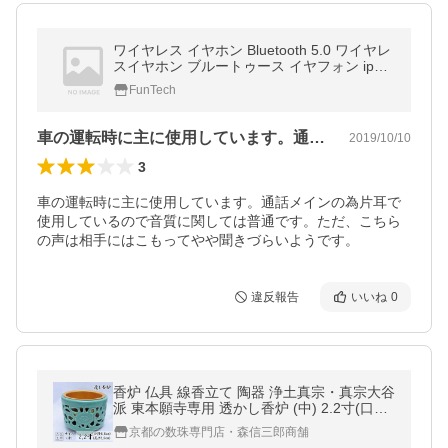
ワイヤレス イヤホン Bluetooth 5.0 ワイヤレ
スイヤホン ブルートゥース イヤフォン ipho
ne 高音質 重低音 防水 長時間 スポーツ
FunTech
車の運転時に主に使用しています。通話メ…
2019/10/10
3
車の運転時に主に使用しています。通話メインの為片耳で
使用しているので音質に関しては普通です。ただ、こちら
の声は相手にはこもってやや聞きづらいようです。
違反報告
いいね
0
香炉 仏具 線香立て 陶器 浄土真宗・真宗大谷
派 東本願寺専用 透かし香炉 (中) 2.2寸(口径
6.6cm) (日本製 青磁 線香立て スカシ香炉 土
京都の数珠専門店・森信三郎商舗
香炉 唐草透し)