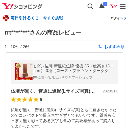
i
毎日引けるくじ 今すぐ挑戦
ログイン
rrt********さんの商品レビュー
1
-
10
件 /
26
件
おすすめ順
モダン位牌 新世紀位牌 優徳 35（総高さ15.1
ｃｍ） 3種（ローズ・ブラウン・ダークグリ
ーン）
仏壇・仏具ふたきやヤフーショップ
仏壇が無く、普通に遺影(Lサイズ写真)…
2020/11/8
5
仏壇が無く、普通に遺影(Lサイズ写真)ともに置きたかった
のでコンパクトで目立ちすぎずとてもいいです。質感も安
っぽく無く彫ってある文字も含めて高級感があって購入し
てよかったです。