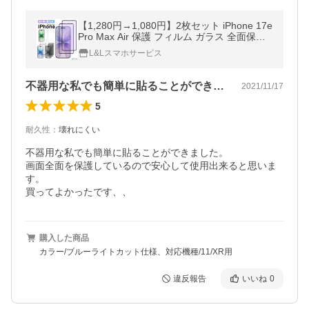
【1,280円→1,080円】2枚セット iPhone 17e
Pro Max Air 保護 フィルム ガラス 全面保護
16e AirPods 4 AppleWatchSeries10 15 Pro
L&Lスマホサービス
Max Plus SE (第3/2世代)
不器用な私でも簡単に貼ることができまし…
2021/11/17
5
耐久性
：
壊れにくい
不器用な私でも簡単に貼ることができました。

画面全面を保護しているので安心して使用出来ると思いま
す。

買ってよかったです、、
購入した商品
カラー/ブルーライトカット仕様、対応機種/11/XR用
違反報告
いいね
0