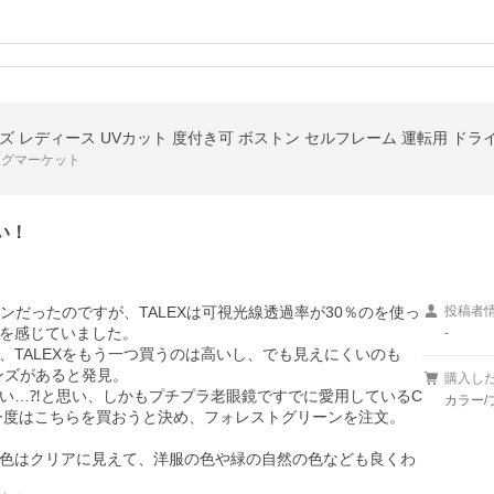
ッグマーケット
い！
ンだったのですが、TALEXは可視光線透過率が30％のを使っ
投稿者
を感じていました。

-
、TALEXをもう一つ買うのは高いし、でも見えにくいのも
ンズがあると発見。

購入し
い…⁈と思い、しかもプチプラ老眼鏡ですでに愛用しているC
カラー/ブ
今度はこちらを買おうと決め、フォレストグリーンを注文。

色はクリアに見えて、洋服の色や緑の自然の色なども良くわ