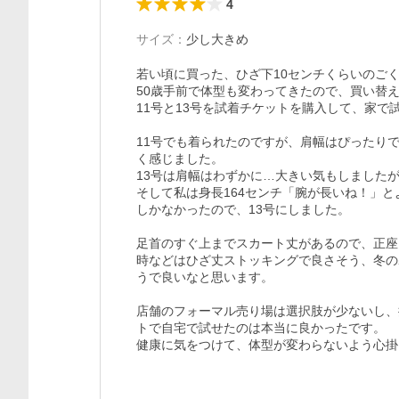
4
サイズ
：
少し大きめ
若い頃に買った、ひざ下10センチくらいのごく
50歳手前で体型も変わってきたので、買い替
11号と13号を試着チケットを購入して、家で試
11号でも着られたのですが、肩幅はぴったり
く感じました。

13号は肩幅はわずかに…大きい気もしました
そして私は身長164センチ「腕が長いね！」と
しかなかったので、13号にしました。

足首のすぐ上までスカート丈があるので、正座
時などはひざ丈ストッキングで良さそう、冬の
うで良いなと思います。

店舗のフォーマル売り場は選択肢が少ないし、
トで自宅で試せたのは本当に良かったです。
