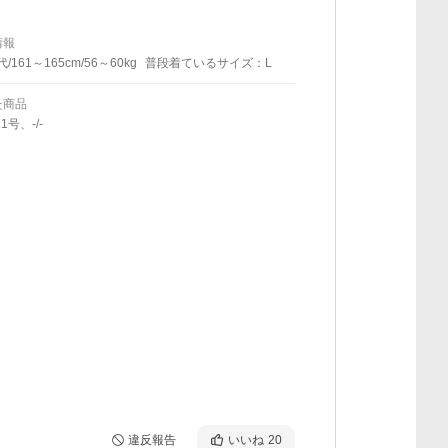
情報
代/161～165cm/56～60kg
普段着ているサイズ：L
た商品
1号、-/-
違反報告
いいね
20