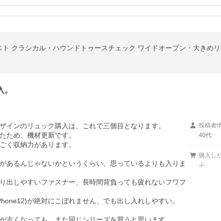
 クラシカル・ハウンドトゥースチェック ワイドオープン・大きめリュック(K
入。
ザインのリュック購入は、これで三個目となります。

投稿者
たため、機材更新です。

40代
ごく収納力があります。

購入し
があるんじゃないかというくらい、思っているよりも入りま
-/-
り出しやすいファスナー、長時間背負っても疲れないフワフ
hone12)が絶対にこぼれません、でも出し入れしやすい。

が古くなっても、また同じシリーズを買うと思います。
