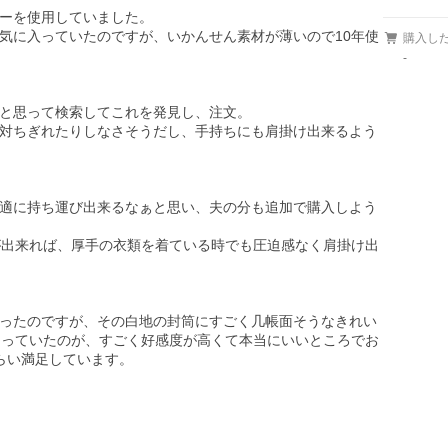
ーを使用していました。

気に入っていたのですが、いかんせん素材が薄いので10年使
購入し
-
と思って検索してこれを発見し、注文。

対ちぎれたりしなさそうだし、手持ちにも肩掛け出来るよう
適に持ち運び出来るなぁと思い、夫の分も追加で購入しよう
が出来れば、厚手の衣類を着ている時でも圧迫感なく肩掛け出
ったのですが、その白地の封筒にすごく几帳面そうなきれい
さっていたのが、すごく好感度が高くて本当にいいところでお
らい満足しています。