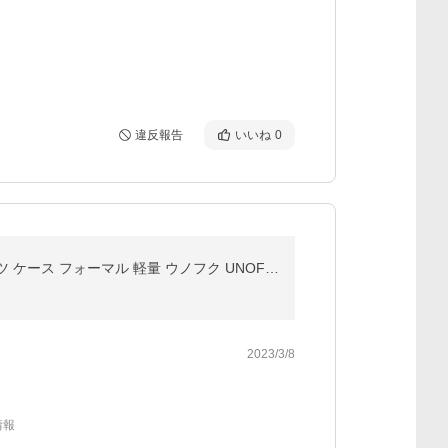
違反報告
いいね
0
ハンガー付きガーメントバッグ 衣装入れ 衣装バッグ スーツ入れ 肩がけ 冠婚葬祭 レディース メンズ スーツ ケース フォーマル 軽量 ウノフク UNOFUKU 02-5263
2023/3/8
情報