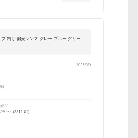
偏光サングラス 首かけタイプ メンズ レディース UVカット 度付き可 ボストン セルフレーム 運転用 ドライブ 釣り 偏光レンズ グレー ブルー グリーン ブラウン
2025/8/9
情報
た商品
ラック(2811-01)