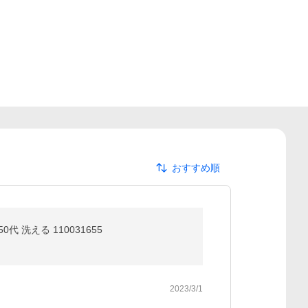
おすすめ順
 洗える 110031655
2023/3/1