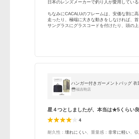
日本のレンズメーカーで釣り人が愛用している
ちなみにCACALUのフレームは、安価な割に高
走ったり、極端に大きな動きをしなければ、首
福吉鞄店
星４つとしましたが、本当は★5くらい
4
耐久性
：
壊れにくい
、
重量感
：
非常に軽い
、
収