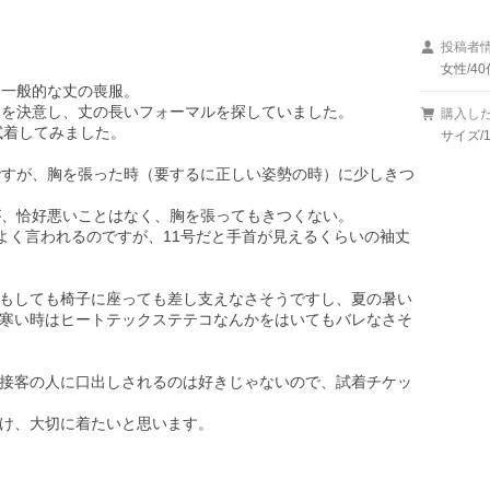
投稿者
女性/40
一般的な丈の喪服。

えを決意し、丈の長いフォーマルを探していました。

購入し
着してみました。

サイズ/1
ですが、胸を張った時（要するに正しい姿勢の時）に少しきつ
が、恰好悪いことはなく、胸を張ってもきつくない。

よく言われるのですが、11号だと手首が見えるくらいの袖丈
もしても椅子に座っても差し支えなさそうですし、夏の暑い
寒い時はヒートテックステテコなんかをはいてもバレなさそ
接客の人に口出しされるのは好きじゃないので、試着チケッ