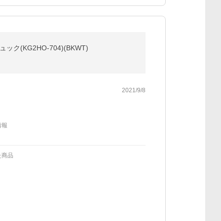
G2HO-704)(BKWT)
2021/9/8
情報
た商品