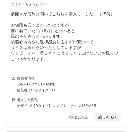
サイズ
：
ちょうどよい
前開きが便利と聞いてこちらを購入しました。（15号）

お値段も安くよかったのですが

前に着ていた品（8万）と比べると

黒の色が違うとわかります。

後着心地も少し違和感ありますがお安いので…。

サイズは着たらゆったりしていますが

ワンピースを゙着るときにはゆっくり上げないとお尻で少
しつっかかります。
投稿者情報
166～170cm/61～65kg
普段着ているサイズ：LL
購入した商品
デザイン/【Dタイプ】ロング丈、サイズ/15号ABR
違反報告
いいね
0