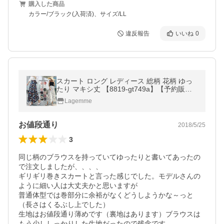
購入した商品
カラー/ブラック(入荷済)、サイズ/LL
違反報告
いいね
0
スカート ロング レディース 総柄 花柄 ゆっ
たり マキシ丈 【8819-gt749a】【予約販
売：10-15日】【送料無料】メ込
Lagemme
お値段通り
2018/5/25
3
同じ柄のブラウスを持っていてゆったりと書いてあったの
で注文しましたが、、、、

ギリギリ巻きスカートと言った感じでした。モデルさんの
ように細い人は大丈夫かと思いますが

普通体型では巻部分に余裕がなくどうしようかな～っと
（長さはくるぶし上でした）

生地はお値段通り薄めです（裏地はあります）ブラウスは
もう少ししっかりした生地だったので残念です。