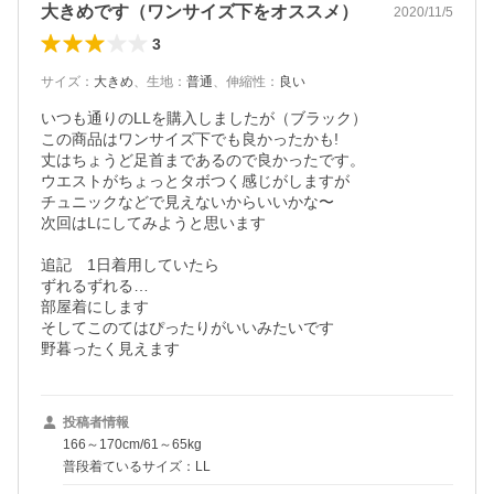
大きめです（ワンサイズ下をオススメ）
2020/11/5
3
サイズ
：
大きめ
、
生地
：
普通
、
伸縮性
：
良い
いつも通りのLLを購入しましたが（ブラック）

この商品はワンサイズ下でも良かったかも!

丈はちょうど足首まであるので良かったです。

ウエストがちょっとタボつく感じがしますが

チュニックなどで見えないからいいかな〜

次回はLにしてみようと思います

追記　1日着用していたら

ずれるずれる…

部屋着にします

そしてこのてはぴったりがいいみたいです

野暮ったく見えます
投稿者情報
166～170cm/61～65kg
普段着ているサイズ：LL