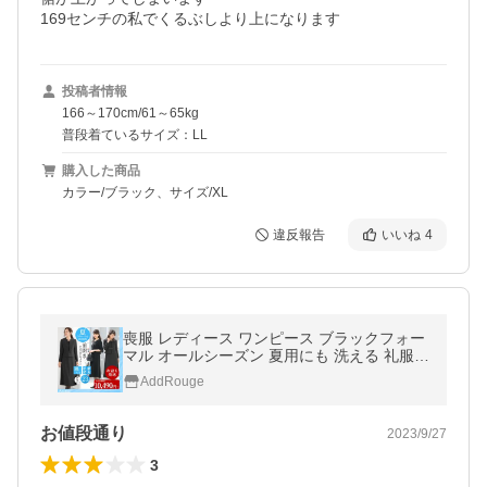
169センチの私でくるぶしより上になります
投稿者情報
166～170cm/61～65kg
普段着ているサイズ：LL
購入した商品
カラー/ブラック、サイズ/XL
違反報告
いいね
4
喪服 レディース ワンピース ブラックフォー
マル オールシーズン 夏用にも 洗える 礼服
ロング丈 ゆったり 30代 40代 50代 60代 あ
AddRouge
すつく 試着チケット対象
お値段通り
2023/9/27
3