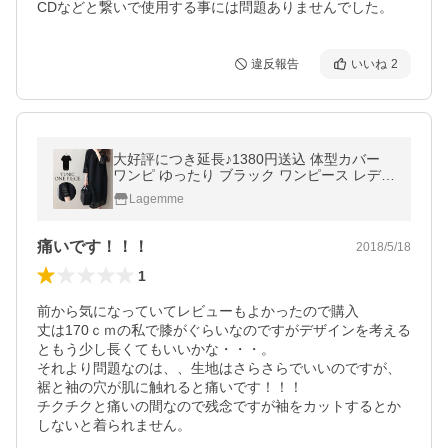
CDなどと繋いで使用する事には問題ありませんでした。
違反報告
いいね
2
大好評につき延長♪1380円送込 体型カバー
ワンピ ゆったり ブラック ワンピース レディ
ース 【9002-n2c07f】【即納：2-5日】【送
Lagemme
料無料】メ込
痛いです！！！
2018/5/18
1
前から気になっていてレビューもよかったので購入

丈は170ｃｍの私で膝がぐらいなのですがデザインを考える
ともう少し長くてもいいかな・・・。

それより問題なのは、、生地はさらさらでいいのですが、
裾と袖の穴が肌に触れると痛いです！！！

チクチクと痛いの間なので残念ですが袖をカットするとか
しないと着られません。