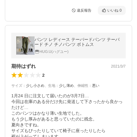
違反報告
いいね
0
パンツ レディース テーパードパンツ テーパ
ード チノ チノパンツ ボトムス
HUG.U(ハグユー)
期待はずれ
2021/3/7
2
サイズ
：
少し小さめ
、
生地
：
少し薄め
、
伸縮性
：
悪い
1月24 日に注文して届いたのが3月7日…

今回は在庫のある分だけ先に発送して下さったから良かっ
たけど…

このパンツはかなり薄い生地でした。

もう少し厚みがあると思っていたのに残念。

夏向きですね。

サイズもぴったりしていて椅子に座ったりしたら

裾が上がってしまいます
