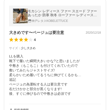
モカシン レディース ファー スエード ファー
あったか 防寒 秋冬 ローファー レディース
シューズ H54H
神戸レタスKOBELETTUCE
大きめです〜ベージュは要注意
2020/12/18
4
サイズ
：
少し大きめ
LLを購入

靴下で履いた瞬間大きいかな?と思いましたが

中敷き（もこもこ）も付けてくれていたので

敷いてみたらジャストサイズ!

柔らかいため履いてるうちに伸びてくるかも…

追記

ベージュの為運転する人は要注意です

右だけかかと部分が黒くなります!

後、すぐに伸びるので中敷きは必須です