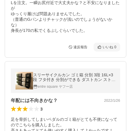
Lを注文。一瞬お尻付近で大丈夫かな？と不安になりました
が

ゆっくり履けば問題ありませんでした。

（普通のGパンよりチャックが浅いのでしょうがないか
な）

身長が170の私でくるぶしぐらいでした。
違反報告
いいね
0
スリーサイクルカン ゴミ箱 分別 3段 16L×3
段 フタ付き 分別ができる ダストカン ストッ
パー付 カン ビン 新生活 リサイクル
entre square ヤフー店
年配には不向きかな？
2022/1/26
3
足を骨折してしまいペダルのゴミ箱がとても不便になって
のでこちらを購入しました。

高さもあってとても使いやすく購入してよかったです！
