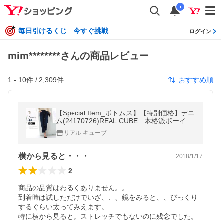
i
毎日引けるくじ 今すぐ挑戦
ログイン
mim********さんの商品レビュー
1
-
10
件 /
2,309
件
おすすめ順
【Special Item_ボトムス】【特別価格】デニ
ム(24170726)REAL CUBE 本格派ボーイフ
レンドデニム
リアル キューブ
横から見ると・・・
2018/1/17
2
商品の品質はわるくありません。。

到着時は試しただけでいざ、、、鏡をみると、、びっくり
するぐらい太ってみえます。

特に横から見ると。ストレッチでもないのに残念でした。
