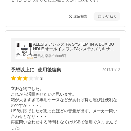
違反報告
いいね
0
ALESIS アレシス PA SYSTEM IN A BOX BU
NDLE オールインワンPAシステム (ミキサ
ー・スピーカー / スタンド・マイク付)
島村楽器Yahoo!店
予想以上に...使用後編集
2017/11/12
3
立派な物でした。

これから活躍させたいと思います。

箱が大きすぎて専用ケースなどがあれば持ち運びは便利な
のですが・・・。

USB対応でしたが思ったほどの音量が出ず、メーカー問い
合わせとなり・・・

再度問い合わせする時間もなくはUSBで使用できませんで
した。
