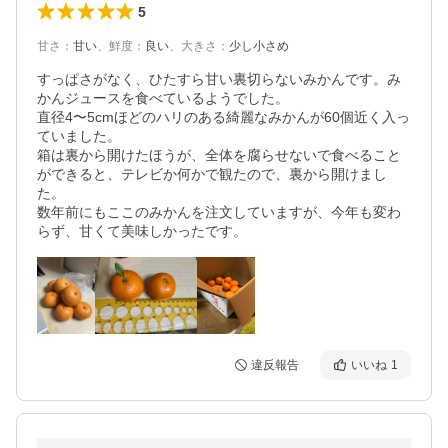
5
甘さ
：
甘い
、
鮮度
：
良い
、
大きさ
：
少し小さめ
すっぱさがなく、ひたすら甘い裏切らないみかんです。み
かんジュースを食べているようでした。

直径4〜5cmほどのハリのある綺麗なみかんが60個近く入っ
ていました。

箱は裏から開けたほうが、全体を腐らせないで食べること
ができると、テレビか何かで観たので、裏から開けまし
た。

数年前にもここのみかんを注文していますが、今年も変わ
らず、甘くて美味しかったです。
違反報告
いいね
1