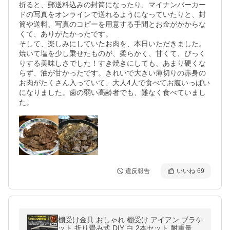
折ると、郵送料込みの封筒になったり、マイナンバーカー
ドの写真をオンラインで送れるようになっていたりと、封
筒や送料、写真のコピーを用意する手間とお金がかからな
くて、ありがたかったです。

そして、楽しみにしていたお肉を、本日いただきました。
焼いて塩を少し乗せたものが、柔らかく、甘くて、びっく
りする美味しさでした！すき焼きにしても、あまり硬くな
らず、油が甘かったです。きれいで大きい薄切りの赤身の
お肉がたくさん入っていて、大人4人で食べてお腹いっぱい
になりました。歯の弱い高齢者でも、難なく食べていまし
た。
違反報告
いいね
69
棚受け金具 おしゃれ 棚受け アイアン ブラケ
ット 折り畳み式 DIY 白 2本セット 耐重量 30