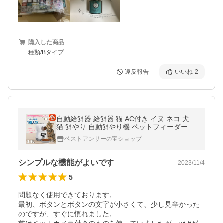
購入した商品
種類/Bタイプ
違反報告
いいね
2
自動給餌器 給餌器 猫 AC付き イヌ ネコ 犬
猫 餌やり 自動餌やり機 ペットフィーダー ペ
ット用自動給餌 3.5L タイマー設定 コンセン
ベストアンサーの宝ショップ
ト ステンレス皿 録音 爆買
シンプルな機能がよいです
2023/11/4
5
問題なく使用できております。

最初、ボタンとボタンの文字が小さくて、少し見辛かった
のですが、すぐに慣れました。
