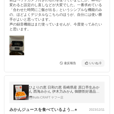
前はペットカメラ付きのものを使っていましたが、wi-fiが
変わると設定のし直しなどが大変でした。一番求めている
「合わせた時間にご飯が出る」というシンプルな機能のみ
の、ほどよくデジタルなこちらのほうが、自分には使い勝
手がよいと思っています。

声の録音機能はまだ使っていませんが、今度使ってみたい
と思います。
違反報告
いいね
0
ひよりの恵 日和の恵 長崎県産 原口早生みか
ん 西海みかん 伊木力みかん 御贈答好適品で
す。
fruits CRAFT ヤフー店
みかんジュースを食べているよう…⭐︎
2023/12/11