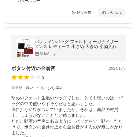
カラー/ブルー
違反報告
いいね
2
バッグインバッグ フェルト オーガナイザー
メンズ レディース 小さめ 大きめ 小物入れ
インナーバッグ バックインバック 整理 バッ
SideStory
グ ポーチ バッグ
ボタン付近の金属音
2024/10/5
3
重量感
：
軽い
、
生地
：
少し厚め
堅めのフェルト生地のバッグでした。とても軽いのは、バ
ッグの中で使いやすそうだなと思いました。

底に折りジワがついていましたが、それは、商品の材質
上、しょうがないことだと感じました。

ただ、動画の音声にあるように、バッグを少し動かしただ
けで、ボタンの金具付近から金属音がするのが気にかかり
ました。
