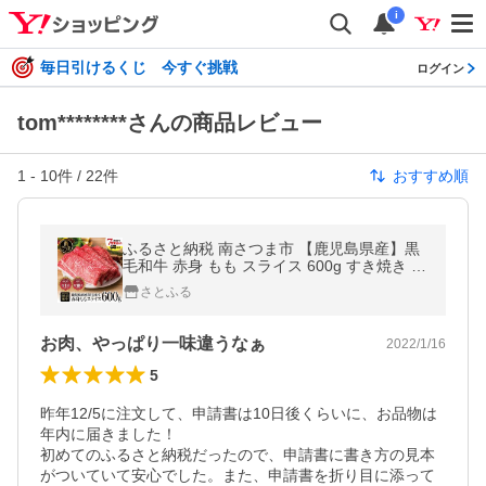
i
毎日引けるくじ 今すぐ挑戦
ログイン
tom********さんの商品レビュー
1
-
10
件 /
22
件
おすすめ順
ふるさと納税 南さつま市 【鹿児島県産】黒
毛和牛 赤身 もも スライス 600g すき焼き 冷
凍 スターゼン
さとふる
お肉、やっぱり一味違うなぁ
2022/1/16
5
昨年12/5に注文して、申請書は10日後くらいに、お品物は
年内に届きました！

初めてのふるさと納税だったので、申請書に書き方の見本
がついていて安心でした。また、申請書を折り目に添って