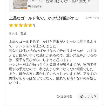
い ゴールド 洗濯 曲がらない 軽い 頑丈 アル
ミ 洗濯 衣類 収納 洋服掛け 衣類掛け クロー
小物専科
ゼット 霜山 送料無料 爆買
上品なゴールド色で、かけた洋服がオシャ…
2021/12/9
5
耐久性
：
普通
上品なゴールド色で、かけた洋服がオシャレに見えるよう
で、テンションが上がりました！

耐久性は使い始めたばかりなので分かりませんが、力を加
えると曲がりそうな感じがあるので、重い洋服をかけるの
は、様子を見ながらにしようと思います。

ハンガー同士が触れ合うと金属音が響きますが、室内で使
用する予定なので、私はあまり気にならない程度でした。

また、ほかの方も書かれていらっしゃいますが、アルミの
両端が切りっぱなしではなく、触れても痛くないのが嬉し
いです。
違反報告
いいね
5