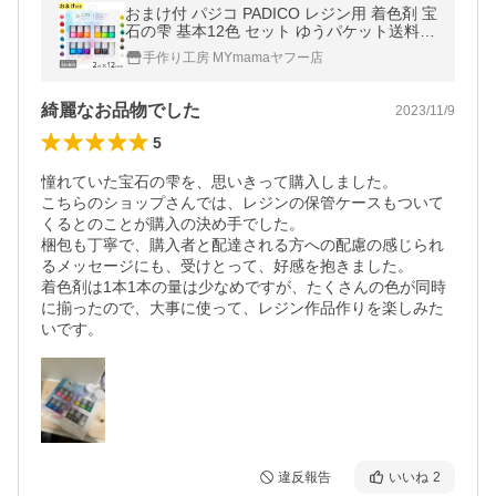
おまけ付 パジコ PADICO レジン用 着色剤 宝
石の雫 基本12色 セット ゆうパケット送料無
料 ■ 2ml 12本 調色 レジン カラー 透明感 ■
手作り工房 MYmamaヤフー店
myc
綺麗なお品物でした
2023/11/9
5
憧れていた宝石の雫を、思いきって購入しました。

こちらのショップさんでは、レジンの保管ケースもついて
くるとのことが購入の決め手でした。

梱包も丁寧で、購入者と配達される方への配慮の感じられ
るメッセージにも、受けとって、好感を抱きました。

着色剤は1本1本の量は少なめですが、たくさんの色が同時
に揃ったので、大事に使って、レジン作品作りを楽しみた
いです。
違反報告
いいね
2