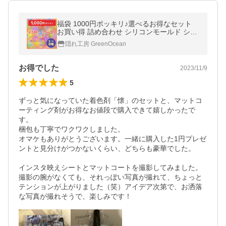
福袋 1000円ポッキリ♪選べるお得なセット
お買い得 詰め合わせ シリコンモールド シリ
コン型 封入 UVレジン LEDレジン 送料別 プ
隠れ工房 GreenOcean
レゼントに最適
お得でした
2023/11/9
5
ずっと気になっていた着色剤「懐」のセットと、マットコ
ーティング剤がお得なお値段で購入できて嬉しかったで
す。

梱包も丁寧でワクワクしました。

オマケもありがとうございます。一緒に購入した1円プレゼ
ントと見分けがつかないくらい、どちらも豪華でした。

インスタ映えシートとマットコートを撮影してみました。

撮影の腕がなくても、それっぽい写真が撮れて、ちょっと
テンションが上がりました（笑）アイデア次第で、お洒落
な写真が撮れそうで、楽しみです！