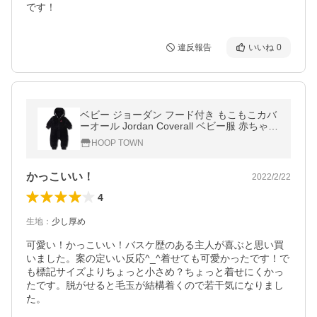
です！
違反報告
いいね
0
ベビー ジョーダン フード付き もこもこカバ
ーオール Jordan Coverall ベビー服 赤ちゃ
ん 黒赤 BT119
HOOP TOWN
かっこいい！
2022/2/22
4
生地
：
少し厚め
可愛い！かっこいい！バスケ歴のある主人が喜ぶと思い買
いました。案の定いい反応^_^着せても可愛かったです！で
も標記サイズよりちょっと小さめ？ちょっと着せにくかっ
たです。脱がせると毛玉が結構着くので若干気になりまし
た。