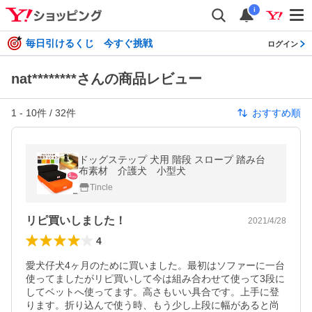
i
毎日引けるくじ 今すぐ挑戦
ログイン
nat********さんの商品レビュー
1
-
10
件 /
32
件
おすすめ順
ドッグステップ 犬用 階段 スロープ 踏み台
布素材 介護犬 小型犬
Tincle
リピ買いしました！
2021/4/28
4
愛犬仔犬4ヶ月のために買いました。最初はソファーに一台
使ってましたがリピ買いして今は組み合わせて使って3段に
してベットへ使ってます。高さもいい具合です。上手に登
ります。折り込んで使う時、もう少し上段に幅があると尚