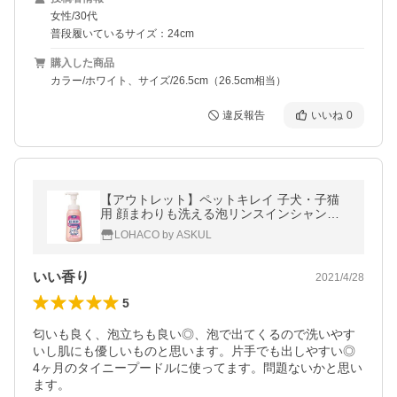
女性/30代
普段履いているサイズ：24cm
購入した商品
カラー/ホワイト、サイズ/26.5cm（26.5cm相当）
違反報告
いいね
0
【アウトレット】ペットキレイ 子犬・子猫
用 顔まわりも洗える泡リンスインシャンプ
ー 国産 230ml 1個 ライオンペット
LOHACO by ASKUL
いい香り
2021/4/28
5
匂いも良く、泡立ちも良い◎、泡で出てくるので洗いやす
いし肌にも優しいものと思います。片手でも出しやすい◎

4ヶ月のタイニープードルに使ってます。問題ないかと思い
ます。