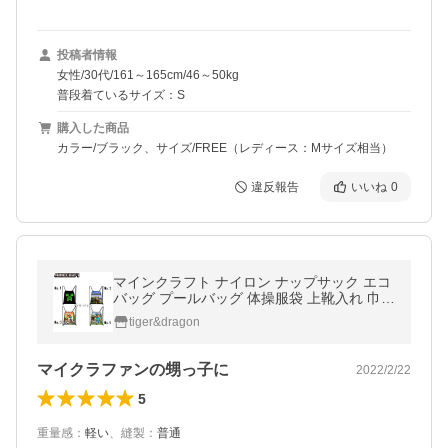
投稿者情報
女性/30代/161～165cm/46～50kg
普段着ているサイズ：S
購入した商品
カラー/ブラック、サイズ/FREE（レディース：Mサイズ相当）
違反報告
いいね
0
マインクラフト ナイロン ナップサック エコ
バッグ プールバッグ 体操服袋 上靴入れ 巾着
袋 クリーパー リュックサック マイクラゲー
tiger&dragon
ムキャラクター グッズ
マイクラファンの甥っ子に
2022/2/22
5
重量感
：
軽い
、
縫製
：
普通