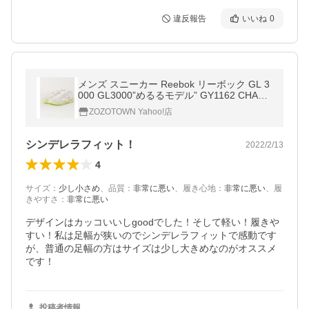
違反報告
いいね
0
メンズ スニーカー Reebok リーボック GL 3
000 GL3000”めるるモデル” GY1162 CHAL/A
YEL/FWHT
ZOZOTOWN Yahoo!店
シンデレラフィット！
2022/2/13
4
サイズ
：
少し小さめ
、
品質
：
非常に悪い
、
履き心地
：
非常に悪い
、
履
きやすさ
：
非常に悪い
デザインはカッコいいしgoodでした！そして軽い！履きや
すい！私は足幅が狭いのでシンデレラフィットで感動です
が、普通の足幅の方はサイズは少し大きめなのがオススメ
です！
投稿者情報