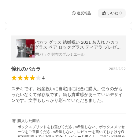
違反報告
いいね
0
バカラ グラス 結婚祝い 2021 名入れ バカラ
グラス ペア ロックグラス ティアラ プレゼン
ト 2客 セット タンブラー イヤータンブラー
バッグ 財布のプルミエール
グラスセット
憧れのバカラ
2022/2/22
4
ステキです。出産祝いに自宅用に記念に購入。使うのがも
ったいなくて保存版です。箱も貴重感があっていいデザイ
ンです。文字もしっかり彫っていただきました。
購入した商品
ボックスプリントをお選びください/希望しない、ボックスメッセ
ージをご選択ください/希望しない、レビューを書いておまけをG
ET(複数購入でも1個まで)/●【レビューを書く】、ブランド紙袋を