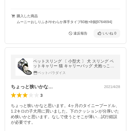
購入した商品
ムーニーおしりふき/やわらか厚手タイプ60枚×8個[9764694]
違反報告
いいね
0
ペットスリング 〔 小型犬 〕 犬 スリング ペ
ットキャリー 猫 キャリーバッグ 犬抱っこ紐
ドッグスリング ソフト 底板 | スヌーピー
ペットパラダイス
ちょっと狭いかな…
2021/4/28
3
ちょっと狭いかなと思います。4ヶ月のタイニープードル、
1.2キロの子犬用に買いました。下のクッションが分厚いた
め狭いかと思います。なしで使うとそこが薄い…試行錯誤
が必要です。