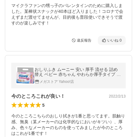
マイクラファンの甥っ子のバレンタインのために購入しま
した。某棒状スナックが40本ほど入りました！コロナで会
えずまだ渡せてませんが、目的後も普段使いできそうで渡
すのが楽しみです！
違反報告
いいね
0
おしりふき ムーニー 安い 厚手 流せる 詰め
替え ベビー 赤ちゃん やわらか厚手タイプ ト
イレに流せるタイプ やわらか素材タイプ
メガストア Yahoo!店
今のところこれが良い！
2022/2/13
5
今のところこちらのおしり拭きが1番と思ってます。肌触り
感、無臭（某メーカーのは化学的なにおいがキツい）、厚
み、色々なメーカーのものを使ってみましたが今のところ
はこれが1番です！