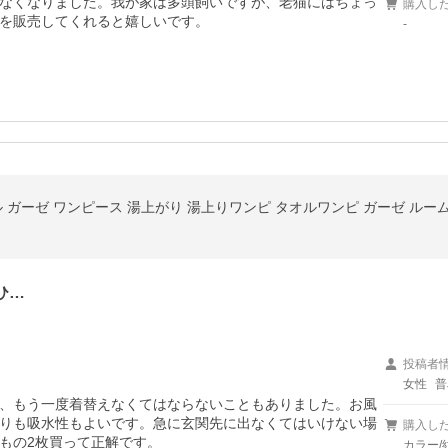
なくなりました。我が家は多頭飼いですが、老猫にはちょっ
購入し
を販売してくれると嬉しいです。
-
ひ…
投稿者
女性
普
、もう一度着替えなくてはならないこともありました。お風
りも吸水性もよいです。急に玄関先に出なくてはいけない場
購入し
もの2枚買って正解です。
カラー/