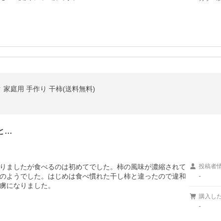
ク 家庭用 手作り 干柿(送料無料)
と…
りましたが食べるのは初めてでした。柿の風味が濃縮されて
投稿者
のようでした。はじめは食べ慣れた干し柿と違ったので違和
-
虜になりました。
購入し
-