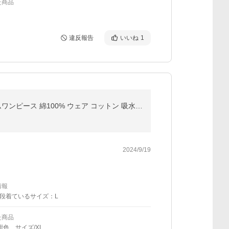
た商品
違反報告
いいね
1
ガーゼワンピース 湯上り 着 タオル ガーゼ ワンピース 湯上がり 湯上りワンピ タオルワンピ ガーゼ ルームワンピース 綿100% ウェア コットン 吸水 軽い
2024/9/19
情報
段着ているサイズ：L
た商品
紺色、サイズ/XL