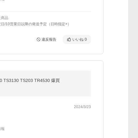
た商品
日/10営業日以降の発送予定（日時指定×）
違反報告
いいね
0
 TS3130 TS203 TR4530 爆買
2024/3/23
情報