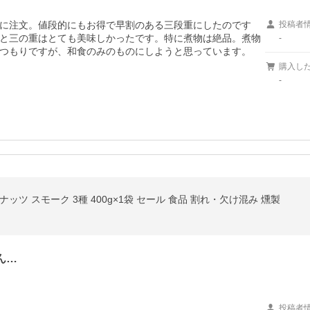
に注文。値段的にもお得で早割のある三段重にしたのです
投稿者
と三の重はとても美味しかったです。特に煮物は絶品。煮物
-
つもりですが、和食のみのものにしようと思っています。
購入し
-
ナッツ スモーク 3種 400g×1袋 セール 食品 割れ・欠け混み 燻製
ん…
投稿者