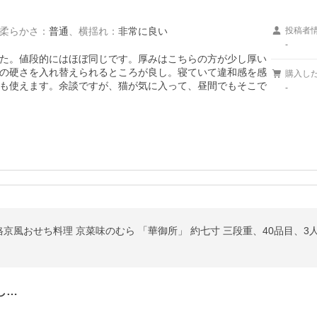
柔らかさ
：
普通
、
横揺れ
：
非常に良い
投稿者
-
た。値段的にはほぼ同じです。厚みはこちらの方が少し厚い
の硬さを入れ替えられるところが良し。寝ていて違和感を感
購入し
も使えます。余談ですが、猫が気に入って、昼間でもそこで
-
料 本格京風おせち料理 京菜味のむら 「華御所」 約七寸 三段重、40品目、3
し…