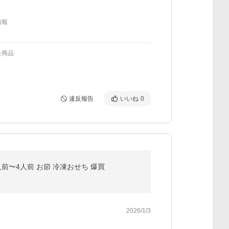
情報
た商品
違反報告
いいね
0
人前〜4人前 お節 冷凍おせち 爆買
2026/1/3