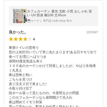
カフェカーテン 遮光 北欧 小窓 おしゃれ 安
い UV 防炎 幅100 丈45cm
カーテン 専門店 cloth shop 布や
良かった。
2025/9/7
4
東側トイレの窓有り

窓の上街灯付いていて常に虫たまります!ある日ヤモリ出て
食べてる!窓にへばりつき

昼間43度迄気温も有り

１００金のカーテンかけて対策しましたが、やはり生地薄
く丸見え

夜は恐怖と戦い

こちらを見つけ

直ぐ注文２日で来ました!

今取り付け完了

段ボール張って見たものの、今度明るさの問題

このカフェカーテンなら昼間開けて光入れ

夜は閉めてイモリ対策

買って良かった、配送もやや早く助かりました、
