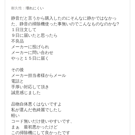
耐久性
：
壊れにくい
静音だと言うから購入したのにそんなに静かではなかっ
た、静音の掃除機使った事無いのでこんなものなのかな?

１日注文して

９日に届いたと思ったら

不良品

メーカーに投げられ

メーカーに問い合わせ

やっと１５日に届く

その後

メーカー担当者様からメール

電話と

手厚い対応して頂き

誠意感じました

品物自体悪くはないですよ

私が選んだ色綺麗でしたし

軽い

コード無いだけ使いやすいです、

まぁ　最初悪かったけど

この掃除機にして良かったです
