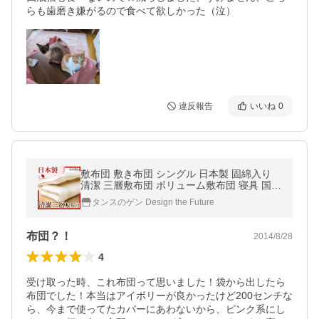
らも歯磨き嫌がるので食べて欲しかった（泣）
違反報告
いいね
0
敷布団 敷き布団 シングル 日本製 固綿入り
清潔 三層敷布団 ボリューム敷布団 寝具 国産
敷布団 敷き布団
タンスのゲン Design the Future
布団？！
2014/8/28
4
受け取った時、これ布団って思いました！袋から出したら
布団でした！本当はアイボリーが良かったけど200センチな
ら、今まで使ってたカバーにあわないから、ピンク系にし