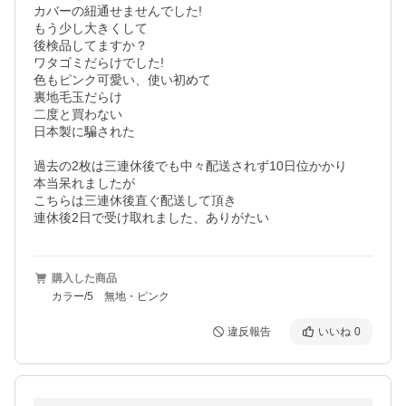
カバーの紐通せませんでした!

もう少し大きくして

後検品してますか？

ワタゴミだらけでした!

色もピンク可愛い、使い初めて

裏地毛玉だらけ

二度と買わない

日本製に騙された

過去の2枚は三連休後でも中々配送されず10日位かかり

本当呆れましたが

こちらは三連休後直ぐ配送して頂き

連休後2日で受け取れました、ありがたい
購入した商品
カラー/5 無地・ピンク
違反報告
いいね
0