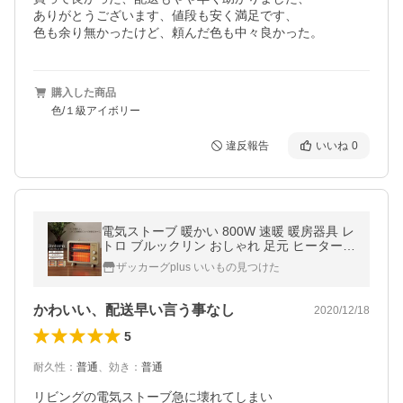
ありがとうございます、値段も安く満足です、

色も余り無かったけど、頼んだ色も中々良かった。
購入した商品
色/１級アイボリー
違反報告
いいね
0
電気ストーブ 暖かい 800W 速暖 暖房器具 レ
トロ ブルックリン おしゃれ 足元 ヒーター
電気 薄型 スリム 小型 コンパクト 子供部屋
ザッカーグplus いいもの見つけた
脱衣所
かわいい、配送早い言う事なし
2020/12/18
5
耐久性
：
普通
、
効き
：
普通
リビングの電気ストーブ急に壊れてしまい
