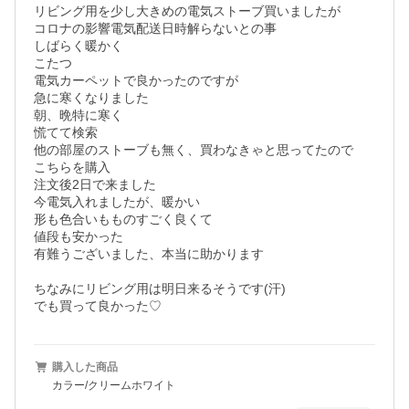
リビング用を少し大きめの電気ストーブ買いましたが

コロナの影響電気配送日時解らないとの事

しばらく暖かく

こたつ

電気カーペットで良かったのですが

急に寒くなりました

朝、晩特に寒く

慌てて検索

他の部屋のストーブも無く、買わなきゃと思ってたので

こちらを購入

注文後2日で来ました

今電気入れましたが、暖かい

形も色合いもものすごく良くて

値段も安かった

有難うございました、本当に助かります

ちなみにリビング用は明日来るそうです(汗)

でも買って良かった♡
購入した商品
カラー/クリームホワイト