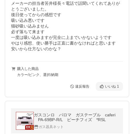
メーカーの担当者筈井様長々電話で話聞いてくれてありが
とうございました。

後日使ってからの感想です

吸い込み悪いです

猫砂吸い込みません

必ず落ちて来ます

一度は吸い込みますが完全に上までいかないようです

やはり感想、使い勝手は正直に書かなければと思います

安いから仕方ないのかな？
購入した商品
カラー/ピンク、選択/納期
違反報告
いいね
1
ガスコンロ パロマ ガステーブル caferi
PA-69BP-R/L ピーチフィズ *RSL
ガス器具ネット