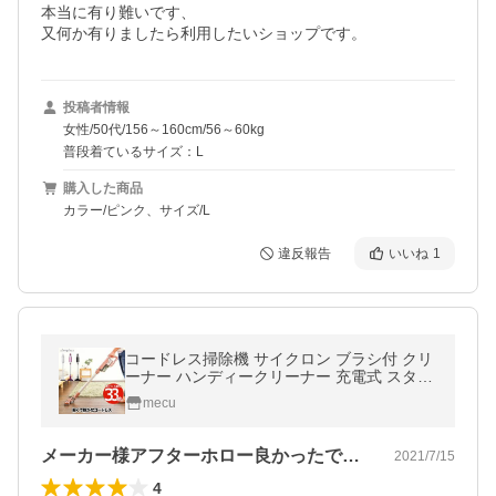
本当に有り難いです、

又何か有りましたら利用したいショップです。
投稿者情報
女性/50代/156～160cm/56～60kg
普段着ているサイズ：L
購入した商品
カラー/ピンク、サイズ/L
違反報告
いいね
1
コードレス掃除機 サイクロン ブラシ付 クリ
ーナー ハンディークリーナー 充電式 スタン
ド 洗える パワーヘッド スティック 紙パック
mecu
不要 軽量 おしゃれ 家電
メーカー様アフターホロー良かったです。
2021/7/15
4