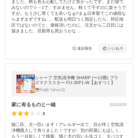
ました。柄も色も心配してたけど良かったです。まだ寝て
みないので☆－1で、すみません、軽くて干すのに楽そうで
すが、もう少し厚くても良いなぁ!!まぁ日本製でこの値段な
らまずまずですね…、配送も明日つく指定したら、対応地
区ではないのでと、連絡頂いたのに、注文から二日目には
届きました、旦那用も買おうかな…
違反報告
いいね
0
シャープ 空気清浄機 SHARP (〜13畳) プラ
ズマクラスター FU-30P1-W【あすつく】
Pet館 Yahoo!店
家に有るものと一緒
2015/3/20
3
猫二匹、犬一匹います！アレルギー出て、目が痒く空気清
浄機購入して有りました！ですが、別の部屋にもほしく、
もう一台欲しくて検索、猫と犬の匂いも生ゴミ、タバコす