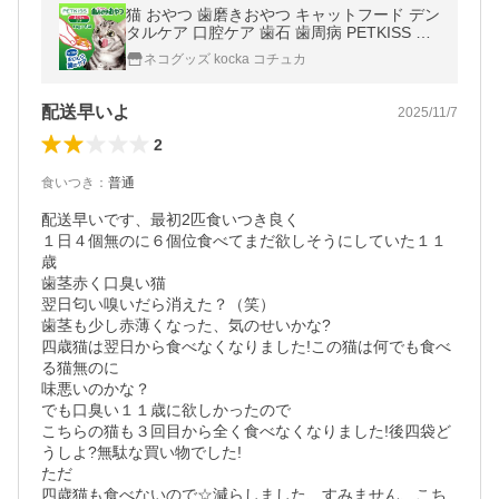
猫 おやつ 歯磨きおやつ キャットフード デン
タルケア 口腔ケア 歯石 歯周病 PETKISS ネ
コちゃんの歯みがきおやつ まぐろ味 プチ 14
ネコグッズ kocka コチュカ
g6袋
配送早いよ
2025/11/7
2
食いつき
：
普通
配送早いです、最初2匹食いつき良く

１日４個無のに６個位食べてまだ欲しそうにしていた１１
歳

歯茎赤く口臭い猫

翌日匂い嗅いだら消えた？（笑）

歯茎も少し赤薄くなった、気のせいかな?

四歳猫は翌日から食べなくなりました!この猫は何でも食べ
る猫無のに

味悪いのかな？

でも口臭い１１歳に欲しかったので

こちらの猫も３回目から全く食べなくなりました!後四袋ど
うしよ?無駄な買い物でした!

ただ

四歳猫も食べないので☆減らしました、すみません、こち