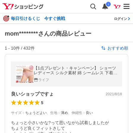
i
毎日引けるくじ 今すぐ挑戦
ログイン
mom********さんの商品レビュー
1
-
10
件 /
432
件
おすすめ順
【1点プレゼント・キャンペーン】 ショーツ
レディース シルク素材 綿 シームレス 下着
アイスシルク生地 涼しい パンツ プレーンシ
ライフ
ョーツ 超盛 ノーマル 女性用
良いショップですょ
2021/8/18
5
サイズ
：
ちょうどよい
、
生地
：
薄め
、
伸縮性
：
良い
ちょっと小さいかな?って思いながら試着しましたが

ちょうど良くフィットさして
