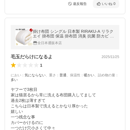
違反報告
いいね
0
掛け布団 シングル 日本製 RIRAKU-A リラク
エイ 掛布団 保温 掛布団 消臭 抗菌 防カビ 防
ダニ OPTION テイジン アクフィット(R) 帝
全日本通販本店
人 フロンティア 中綿使用
毛玉だらけになるよ
2025/11/25
1
におい
：
気にならない
、
重さ
：
普通
、
保温性
：
暖かい
、
詰め物の量
：
多い
ヤフーで3枚目

家は猫居るから常に洗える布団購入してまして

過去2枚は薄すぎて

こちらは日本製で洗えるとかなり厚かった

嬉しい

一つ残念な事

カバーかけるのに

一つだけ穴小さくて中々
