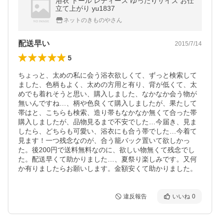
浴衣 トール レディース ゆったりサイズ お仕
立て上がり yu1837
ネットのきものやさん
配送早い
2015/7/14
5
ちょっと、太めの私に会う浴衣欲しくて、ずっと検索して
ました、色柄もよく、太めの方用と有り、背が低くて、太
めでも着れそうと思い、購入しました、なかなか会う物が
無いんですね…、柄や色良くて購入しましたが、果たして
帯はと、こちらも検索、造り帯もなかなか無くて合った帯
購入しましたが、品物見るまで不安でした…今届き、見ま
したら、どちらも可愛い、浴衣にも合う帯でした…今着て
見ます！一つ残念なのが、合う籠バック置いて欲しかっ
た。後200円で送料無料なのに、欲しい物無くて残念でし
た。配送早くて助かりました…、夏祭り楽しみです。又何
か有りましたらお願いします。金額安くて助かりました。
違反報告
いいね
0