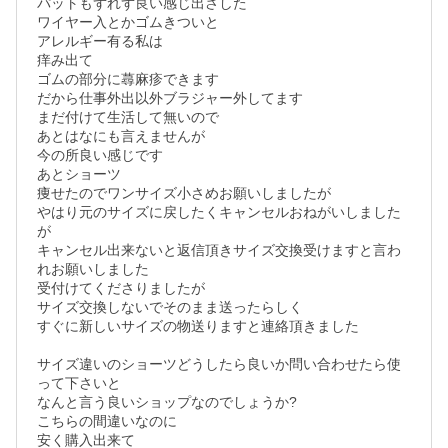
パットもずれず良い感じ出さした

ワイヤー入とかゴムきついと

アレルギー有る私は

痒み出て

ゴムの部分に蕁麻疹できます

だから仕事外出以外ブラジャー外してます

まだ付けて生活して無いので

あとはなにも言えませんが

今の所良い感じです

あとショーツ

痩せたのでワンサイズ小さめお願いしましたが

やはり元のサイズに戻したくキャンセルおねがいしました
が

キャンセル出来ないと返信頂きサイズ交換受けますと言わ
れお願いしました

受付けてくださりましたが

サイズ交換しないでそのまま送ったらしく

すぐに新しいサイズの物送りますと連絡頂きました

サイズ違いのショーツどうしたら良いか問い合わせたら使
って下さいと

なんと言う良いショップなのでしょうか?

こちらの間違いなのに

安く購入出来て
