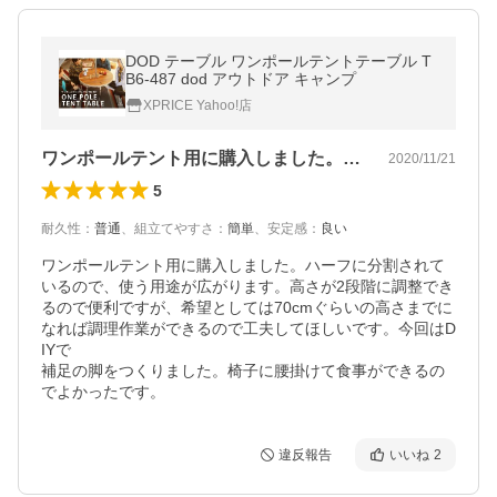
DOD テーブル ワンポールテントテーブル T
B6-487 dod アウトドア キャンプ
XPRICE Yahoo!店
ワンポールテント用に購入しました。ハー…
2020/11/21
5
耐久性
：
普通
、
組立てやすさ
：
簡単
、
安定感
：
良い
ワンポールテント用に購入しました。ハーフに分割されて
いるので、使う用途が広がります。高さが2段階に調整でき
るので便利ですが、希望としては70cmぐらいの高さまでに
なれば調理作業ができるので工夫してほしいです。今回はD
IYで

補足の脚をつくりました。椅子に腰掛けて食事ができるの
でよかったです。
違反報告
いいね
2