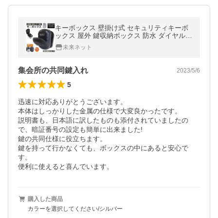
キーボックス 壁掛け式 セキュリティキーボ
ックス 屋外 鍵収納ボックス 防水 ダイヤル式
暗証番号 ロックポケット 南京錠式 盗難防止
未来ネット
侵入対策
集会所の共同鍵入れ
2023/5/6
5
迅速に対応ありがとうございます。

本体はしっかりした金属の仕様で大変良かったです。

説明書も、日本語に訳したものも添付されていましたの
で、暗証番号の設定も簡単に出来ました!

鍵の共同仕様に役立ちます。

鍵を持って行かなくても、ボックスの中にあると安心で
す。

便利に使えると喜んでいます。
購入した商品
カラーを選択してください/シルバー