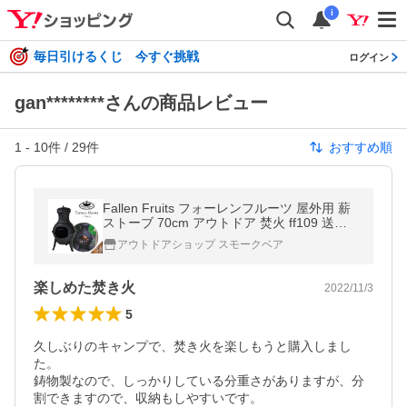
i
毎日引けるくじ 今すぐ挑戦
ログイン
gan********さんの商品レビュー
1
-
10
件 /
29
件
おすすめ順
Fallen Fruits フォーレンフルーツ 屋外用 薪
ストーブ 70cm アウトドア 焚火 ff109 送料
無料
アウトドアショップ スモークベア
楽しめた焚き火
2022/11/3
5
久しぶりのキャンプで、焚き火を楽しもうと購入しまし
た。

鋳物製なので、しっかりしている分重さがありますが、分
割できますので、収納もしやすいです。
