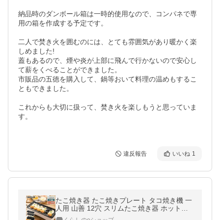
納品時のダンボール箱は一時的使用なので、コンパネで専
用の箱を作成する予定です。

二人で焚き火を囲むのには、とても雰囲気があり暖かく楽
しめました!

蓋もあるので、煙や炎が上部に飛んで行かないので安心し
て薪をくべることができました。

市販品の五徳を購入して、鍋等おいて料理の温めもするこ
ともできました。

これからも大切に扱って、焚き火を楽しもうと思っていま
す。

違反報告
いいね
1
たこ焼き器 たこ焼きプレート タコ焼き機 一
人用 山善 12穴 スリムたこ焼き器 ホットプ
レート 2WAY YOF-W012E(W)/(B) 着脱式 12