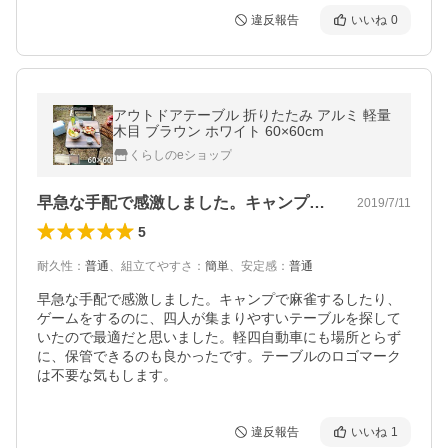
違反報告
いいね
0
アウトドアテーブル 折りたたみ アルミ 軽量
木目 ブラウン ホワイト 60×60cm
くらしのeショップ
早急な手配で感激しました。キャンプで麻…
2019/7/11
5
耐久性
：
普通
、
組立てやすさ
：
簡単
、
安定感
：
普通
早急な手配で感激しました。キャンプで麻雀するしたり、
ゲームをするのに、四人が集まりやすいテーブルを探して
いたので最適だと思いました。軽四自動車にも場所とらず
に、保管できるのも良かったです。テーブルのロゴマーク
は不要な気もします。
違反報告
いいね
1