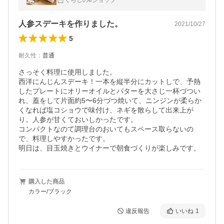
くらしのeショップ
個
人参スデーキを作りました。
2021/10/27
5
耐久性
：
普通
さっそく料理に使用しました。

西洋にんじんスデーキ！一本を縦半分にカットしで、予熱
したプレートにオリーオイルとバターを大さじ一杯づつい
れ、蓋をして片面約5〜6分づつ焼いて、ニンジンが柔らか
くなれば塩コショウで味付け、ネギを散らして出来上が
り。人参が甘くておいしかったです。

コンパクトなのて調理台のおいてもスペース取らないの
で、料理しやすかったです。

明日は、目玉焼きとウイナーで朝食づくりが楽しみです。
購入した商品
カラー/ブラック
違反報告
いいね
1