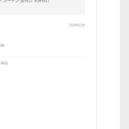
ック カーテン 壁付け 天井付け
2024/12/4
情報
た商品