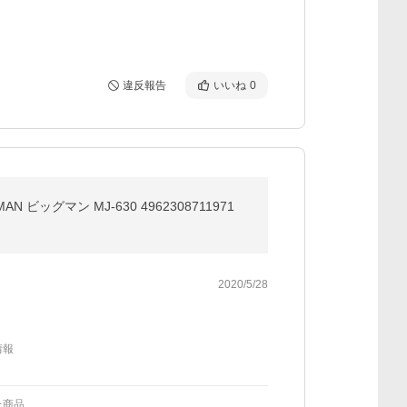
違反報告
いいね
0
ビッグマン MJ-630 4962308711971
2020/5/28
情報
た商品