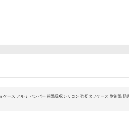
remium ケース アルミ バンパー 衝撃吸収シリコン 強靭タフケース 耐衝撃 