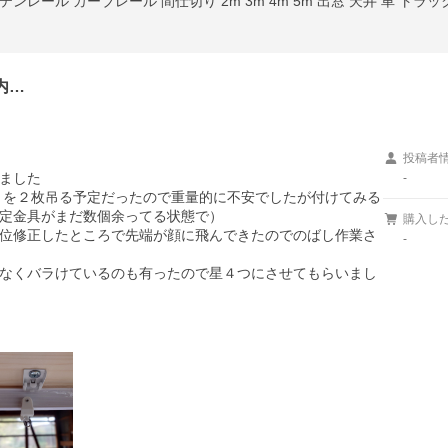
レール カーブレール 間仕切り 2m 3m 4m 5m 出窓 天井 車 トラ
内…
投稿者
ました

-
トを２枚吊る予定だったので重量的に不安でしたが付けてみる
定金具がまだ数個余ってる状態で）

購入し
位修正したところで先端が顔に飛んできたのでのばし作業さ
-
なくバラけているのも有ったので星４つにさせてもらいまし