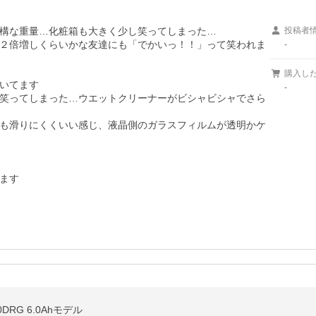
構な重量…化粧箱も大きく少し笑ってしまった…

投稿者
２倍増しくらいかな友達にも「でかいっ！！」って笑われま
-
購入し
いてます

-
笑ってしまった…ウエットクリーナーがビシャビシャでさら
も滑りにくくいい感じ、液晶側のガラスフィルムが透明かケ
ます
DRG 6.0Ahモデル