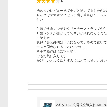
4
他の人のレビュー見て重いと聞いてましたが結
サイズはスマホの２センチ増し重量は１．５～
した

付属で６角レンチやクリーナーストラップが付
６角レンチが曲がっててネジが入れにくくまた
に笑えた…

裏側半分と外周はゴムになっているので置いて
ースと同色ならもっといいのに…

片手で操作はほぼ不可能…

でもお気に入りです

受け狙いとよく落とす人にはとても良いと思い
マキタ 18V 充電式空気入れ MP180