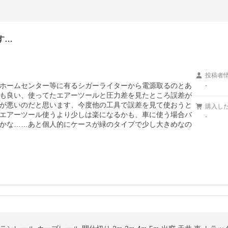
す…
投稿者
ホームセンター等に有るシガーライターから電源取るのとあ
-
も良い、使ってたエアーツールと圧力差を見たところ誤差が
が悪いのだと思います、今度他の工具で誤差を見て使おうと
購入し
エアーツール使うより少しは楽になるかも、車に使う場合バ
-
かな……あと個人的にケースが緑のタイプで少し大きめなの