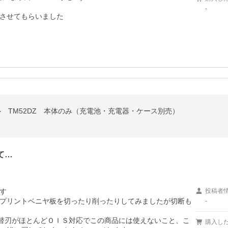
-
させてもらいました
ル TM52DZ 本体のみ（充電池・充電器・ケース別売）
て…


投稿者
プリントベニヤ板を切ったり削ったりしてみましたが切断も
-
の替刃がほとんどＯＩＳ対応でこの商品には使えないこと、こ
購入し