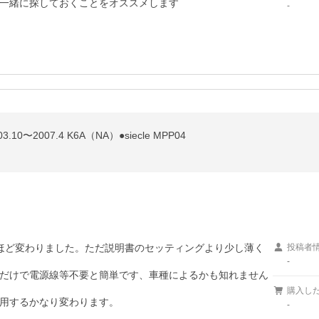
一緒に探しておくことをオススメします
-
0〜2007.4 K6A（NA）●siecle MPP04
きるほど変わりました。ただ説明書のセッティングより少し薄く
投稿者
-
だけで電源線等不要と簡単です、車種によるかも知れません
購入し
用するかなり変わります。
-