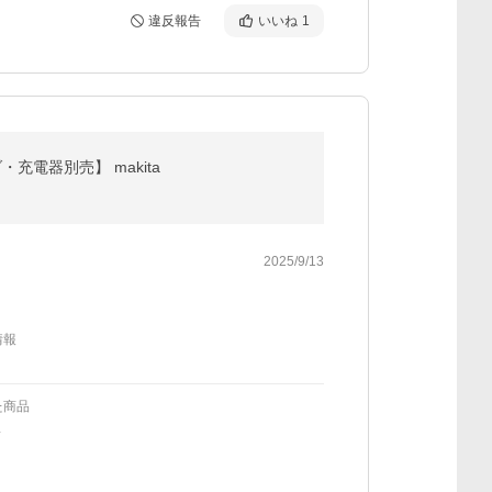
違反報告
いいね
1
充電器別売】 makita
2025/9/13
情報
た商品
L