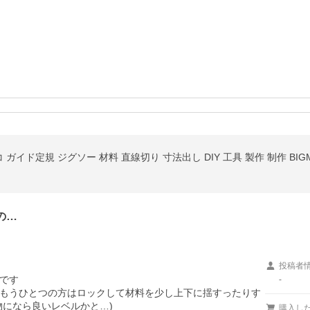
イド定規 ジグソー 材料 直線切り 寸法出し DIY 工具 製作 制作 BIGMAN 
の…
投稿者
です

-
もうひとつの方はロックして材料を少し上下に揺すったりす
になら良いレベルかと…)

購入し