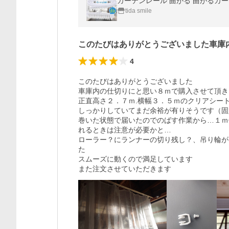
カーテンレール 曲がる 曲がるカーテン
tida smile
このたびはありがとうございました車庫
4
このたびはありがとうございました

車庫内の仕切りにと思い８ｍで購入させて頂き
正直高さ２．７ｍ.横幅３．５ｍのクリアシー
しっかりしていてまだ余裕が有りそうです（固
巻いた状態で届いたのでのばす作業から…１ｍ
れるときは注意が必要かと…

ローラー？にランナーの切り残し？、吊り輪が
た

スムーズに動くので満足しています

また注文させていただきます