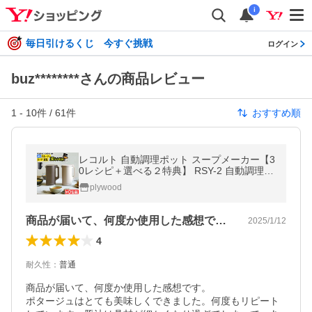
i
毎日引けるくじ 今すぐ挑戦
ログイン
buz********さんの商品レビュー
1
-
10
件 /
61
件
おすすめ順
レコルト 自動調理ポット スープメーカー【3
0レシピ＋選べる２特典】 RSY-2 自動調理
正規品 ミキサー ブレンダー 豆乳メーカー re
plywood
colte Auto Cooking Pot
商品が届いて、何度か使用した感想です。…
2025/1/12
4
耐久性
：
普通
商品が届いて、何度か使用した感想です。

ポタージュはとても美味しくできました。何度もリピート