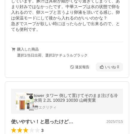
しています。豚汁は具材が細かくなり過ぎてしまって、あ
まり好みではなかったです。中華スープは水の状態で卵を
入れるので、卵スープと言うより卵液を頂いてる感じ。卵
は保温モードにして後から入れるのがいいのかな？

急ぎでスープが欲しい時にほったらかしで出来るので、と
ても便利です。
購入した商品
選択1/当日出荷、選択2/ナチュラルブラック
違反報告
いいね
0
tower タワー 倒して置けてそのまま注げる冷
水筒 2.2L 10029 10030 山崎実業
エクリティ
使いやすい！と思ったけど…
2025/7/15
3