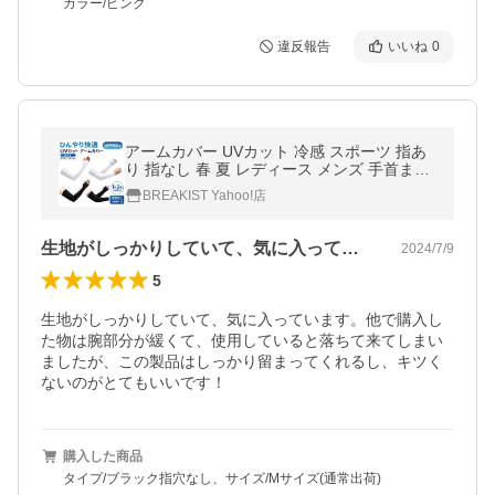
カラー/ピンク
違反報告
いいね
0
アームカバー UVカット 冷感 スポーツ 指あ
り 指なし 春 夏 レディース メンズ 手首まで
作業用 ゴルフ 紫外線 日焼け対策 腕カバー
BREAKIST Yahoo!店
手の甲 指穴 ランニング
生地がしっかりしていて、気に入っていま…
2024/7/9
5
生地がしっかりしていて、気に入っています。他で購入し
た物は腕部分が緩くて、使用していると落ちて来てしまい
ましたが、この製品はしっかり留まってくれるし、キツく
ないのがとてもいいです！
購入した商品
タイプ/ブラック指穴なし、サイズ/Mサイズ(通常出荷)