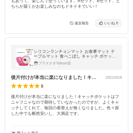
もあって、楽しんで塗っています。Aセット、Bセット、ど
ちらが届くかお楽しみなのもドキドキでいい！
違反報告
いいね
0
シリコンランチョンマット お食事マット テ
ーブルマット 食べこぼし キャッチ ポケット
子供用 こども用 キッズ ベビー ベビー用 Ba
プラスナオYahoo!店
by 洗える
後片付けが本当に楽になりました！キャッ…
2021/3/18
5
後片付けが本当に楽になりました！キャッチポケットはフ
ニャフニャなので期待していなかったのですが、よくキャ
ッチしてくれて、毎回の着替えが無くなりました。色々探
した中でも断然安いし、大満足です。