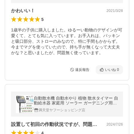
かわいい！
2021/3/28
5
1歳半の子供に購入しました。ゆるーい動物のデザインが可
愛くて、とても気に入っています。お手入れは、パッキン
と吸口部分、ストローのみなので、特に手間もかからず。
今までマグを使っていたので、持ち手が無くなって大丈夫
かな？と思いましたが、問題無く使っています。
違反報告
いいね
0
自動散水機 自動水やり 植物 散水タイマー 自
動給水器 家庭用 ソーラー ガーデニング用品
小型 簡単水やりシステム 10鉢対応可能 葉植
満天堂ヤフーショッピング店
物
設置して初回の作動状況ですが、問題なく…
2024/7/26
4