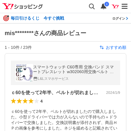
i
毎日引けるくじ 今すぐ挑戦
ログイン
mis********さんの商品レビュー
1
-
10
件 /
23
件
おすすめ順
スマートウォッチ C60専用 交換バンド スマ
ートブレスレット w302060用交換ベルト ラ
ンニングウォッチ 交換用バンド レディース
L&Lスマホサービス
メンズ
ｃ60を使って2年半、ベルトが切れまし…
2024/1/9
4
ｃ60を使って2年半、ベルトが切れましたので購入しまし
た。小型ドライバーでは力が入らないので手持ちの＋ドラ
イバーで交換しました。交換説明書が添付されず、商品Ｈ
Ｐの画像を参考にしました。ネジを緩めると記載されてい