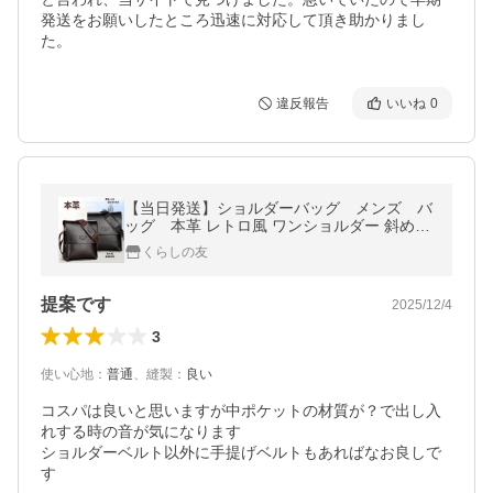
発送をお願いしたところ迅速に対応して頂き助かりまし
た。
違反報告
いいね
0
【当日発送】ショルダーバッグ メンズ バ
ッグ 本革 レトロ風 ワンショルダー 斜め掛
け 軽量 男女兼用 メンズギフト 30代 40代 50
くらしの友
代60代鞄 耐摩設計
提案です
2025/12/4
3
使い心地
：
普通
、
縫製
：
良い
コスパは良いと思いますが中ポケットの材質が？で出し入
れする時の音が気になります

ショルダーベルト以外に手提げベルトもあればなお良しで