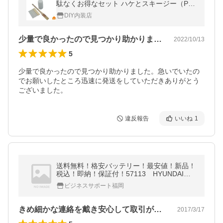
駄なくお得なセット ハケとスキージー（PA-
1)付
DIY内装店
少量で良かったので見つかり助かりました…
2022/10/13
5
少量で良かったので見つかり助かりました。急いでいたの
でお願いしたところ迅速に発送をしていただきありがとう
ございました。
違反報告
いいね
1
送料無料！格安バッテリー！最安値！新品！
税込！即納！保証付！57113 HYUNDAI [
ヒュンダイ バッテリー] (欧州車・米国車
ビジネスサポート福岡
用)
きめ細かな連絡を戴き安心して取引ができ…
2017/3/17