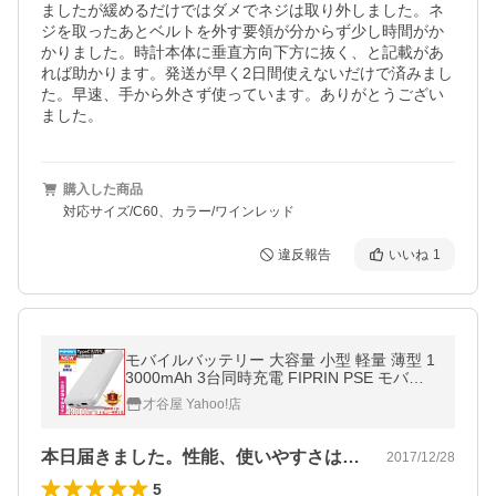
ましたが緩めるだけではダメでネジは取り外しました。ネ
ジを取ったあとベルトを外す要領が分からず少し時間がか
かりました。時計本体に垂直方向下方に抜く、と記載があ
れば助かります。発送が早く2日間使えないだけで済みまし
た。早速、手から外さず使っています。ありがとうござい
ました。
購入した商品
対応サイズ/C60、カラー/ワインレッド
違反報告
いいね
1
モバイルバッテリー 大容量 小型 軽量 薄型 1
3000mAh 3台同時充電 FIPRIN PSE モバ充
スマホ iPhone 17 16 15 Android meta quest
才谷屋 Yahoo!店
ポイント利用 タイプc
本日届きました。性能、使いやすさは今か…
2017/12/28
5