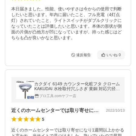
本日届きました。性能、使いやすさは今からの使用で判断
したいと思います。年内に届いたこと、フル充電（4灯点
灯）されていたこと、ライトスイッチがダブルクリックに
なっていたことは評価したいと思います。本体の形状が側
面の片側が凸他方が凹になっていますが、持った感じはど
ちらも凸が良いかなと思います。
違反報告
いいね
0
カクダイ 6149 カウンター化粧フタ クローム
KAKUDAI 水栓取付穴ふさぎ 黄銅 対応穴径2
4〜40ミリ はさみ込み厚最大45ミリ 陶器穴
プロ工具.comヤフー店
カウンター穴 (送料区分：A)
近くのホームセンターでは取り寄せになり…
2022/10/13
5
近くのホームセンターでは取り寄せになり1週間以上かかる
と言われ、当サイトで見つけました。急いでいたので早期