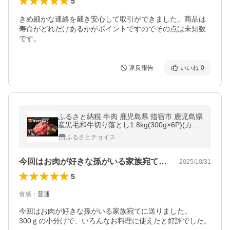
5
きめ細かな連絡を戴き安心して取引ができました。商品は
寿命がどれだけあるかがポイントですのでその点は未知数
です。
違反報告
いいね
0
ふるさと納税 牛肉 鹿児島県 指宿市 鹿児島県
産黒毛和牛切り落とし1.8kg(300g×6P)(カミ
チク／IB112-004) 牛肉 牛 お肉 肉 切落し 小
ふるさとチョイス
間切れ こま切れ 国産牛 …
今回はお肉が好きな孫がいる家族宛てに送…
2025/10/31
5
食感
：
普通
今回はお肉が好きな孫がいる家族宛てに送りました。

300ｇの小分けで、いろんなお料理に使えたと好評でした。