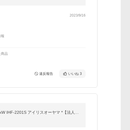
2023/9/16
情報
た商品
違反報告
いいね
3
エアコン 6畳用 6畳 6畳用エアコン 寝室 子供部屋 内部清浄 タイ マー付 入切 スタ ンダード Sシリーズ 2.2kW IHF-2201S アイリスオーヤマ *【法人割引対象】