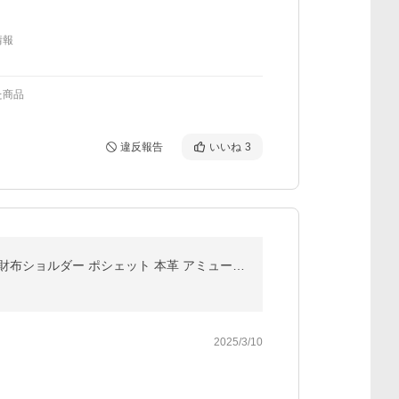
情報
た商品
違反報告
いいね
3
最大51%★7/29迄 ダコタ小物+選べるノベルティ付 ダコタ ショルダーバッグ レディース Dakota 2WAY お財布ショルダー ポシェット 本革 アミューズ 1032461
2025/3/10