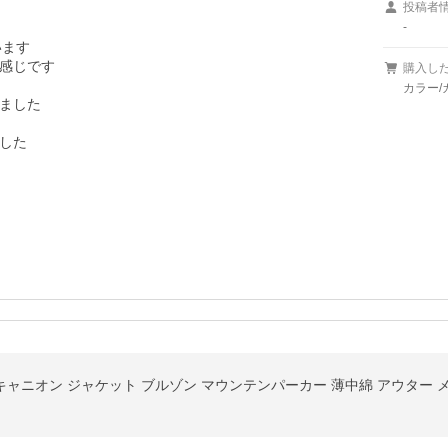
投稿者
-
ます

感じです

購入し
カラー/
ました

した

ス キャニオン ジャケット ブルゾン マウンテンパーカー 薄中綿 アウター メ