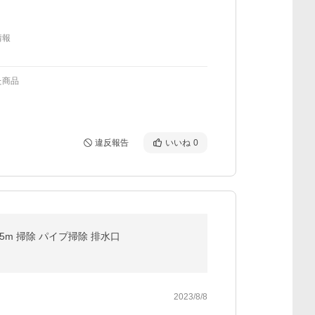
情報
た商品
違反報告
いいね
0
5m 掃除 パイプ掃除 排水口
2023/8/8