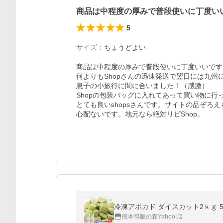
商品は中程度の厚みで普段使いに丁度い
5
サイズ
：
ちょうどよい
商品は中程度の厚みで普段使いに丁度いいです。
何よりもShopさんの迅速発送で翌日には九州に
息子の小旅行に間に合いました！（感激）

Shopの包装バッグに入れてあって買い物に行っ
とても良いshopsさんです。サイトの品ぞろえ
心配ないです。地元なら絶対リピShop。
冷凍アボカド ダイスカット2ｋｇ 
熊本得販の森Yahoo!店