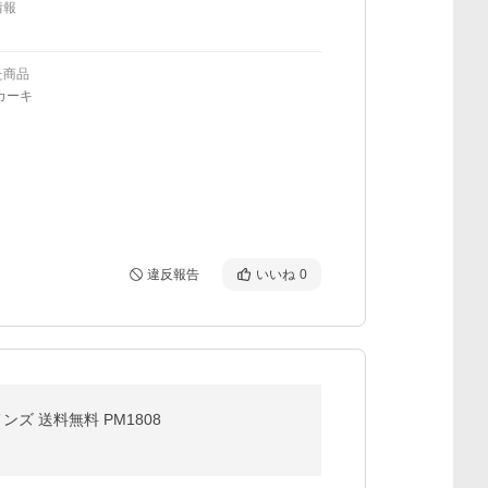
情報
た商品
カーキ
違反報告
いいね
0
ンズ 送料無料 PM1808