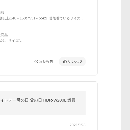
情報
歳以上/146～150cm/51～55kg
普段着ているサイズ：
た商品
A02、サイズ/L
違反報告
いいね
0
イトデー母の日 父の日 HDR-W200L 爆買
2021/9/28