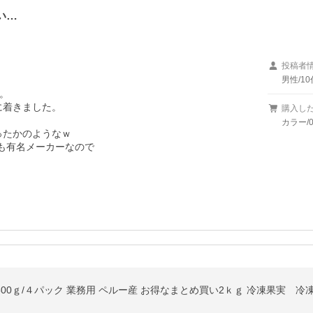
い…
投稿者
男性/10


着きました。

購入し
カラー/0
たかのようなｗ

も有名メーカーなので

500ｇ/４パック 業務用 ペルー産 お得なまとめ買い2ｋｇ 冷凍果実