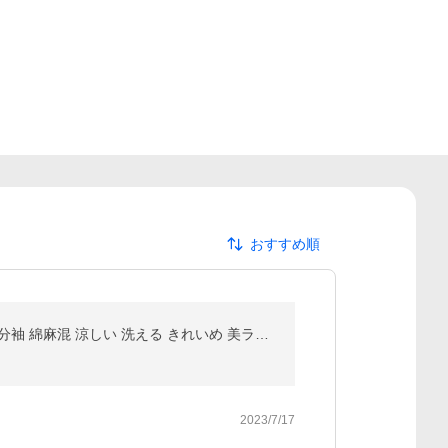
おすすめ順
爆買 テーラードジャケット スーツジャケット レディース 夏 薄手 サマージャケット 単品 オフィス 通勤 7分袖 綿麻混 涼しい 洗える きれいめ 美ライン
2023/7/17