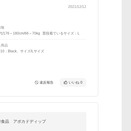
2021/12/12
情報
代/176～180cm/66～70kg
普段着ているサイズ：L
た商品
10：Black、サイズ/Lサイズ
違反報告
いいね
0
 冷凍食品 アボカドディップ