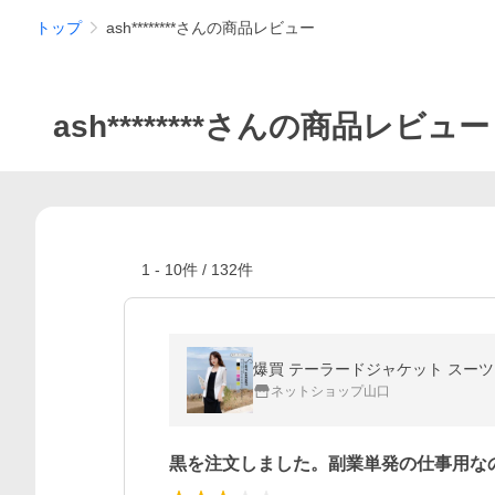
トップ
ash********さんの商品レビュー
ash********さんの商品レビュー
1
-
10
件 /
132
件
ネットショップ山口
黒を注文しました。副業単発の仕事用な