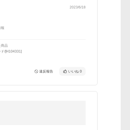
2023/6/18
情報
た商品
/[H104331]
違反報告
いいね
0