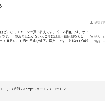
ろ…
投稿者
-
年ほどになるエアコンの買い替えです。省エネ目的です。ポイ
用です。（使用頻度は少ないところに設置＝値段相応とし
購入し
さ！価格に、お店の迅速な対応に満点！です。外観はお値段
商品コード
 L LL)×（普通丈&amp;ショート丈）コットン