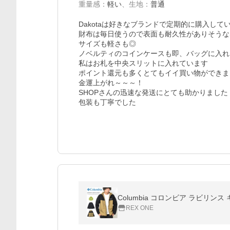
重量感
：
軽い
、
生地
：
普通
Dakotaは好きなブランドで定期的に購入してい
財布は毎日使うので表面も耐久性がありそうな
サイズも軽さも◎

ノベルティのコインケースも即、バッグに入れ
私はお札を中央スリットに入れています

ポイント還元も多くとてもイイ買い物ができま
金運上がれ～～～！

SHOPさんの迅速な発送にとても助かりました

包装も丁寧でした
Columbia コロンビア ラビリン
REX ONE