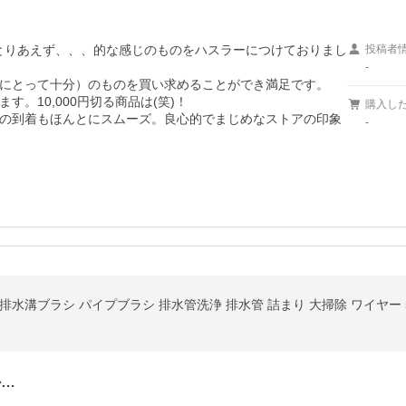
、とりあえず、、、的な感じのものをハスラーにつけておりまし
投稿者
-
にとって十分）のものを買い求めることができ満足です。

10,000円切る商品は(笑)！

購入し
の到着もほんとにスムーズ。良心的でまじめなストアの印象
-
水溝ブラシ パイプブラシ 排水管洗浄 排水管 詰まり 大掃除 ワイヤー 
か…