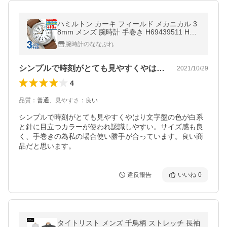
ハミルトン カーキ フィールド メカニカル 3
8mm メンズ 腕時計 手巻き H69439511 HAM
ILTON 時計 ホワイト ブラウン プレゼント
腕時計のななぷれ
実用的
シンプルで時刻がとても見やすくやはり文…
2021/10/29
4
品質
：
普通
、
見やすさ
：
良い
シンプルで時刻がとても見やすくやはり文字盤の色が白系
と針に目立つカラーが使われ認識しやすい。サイズ感も良
く、手巻きの為私の場合使い勝手が合っています。良い商
品だと思います。
違反報告
いいね
0
タイトリスト メンズ 千鳥柄 ストレッチ 長袖