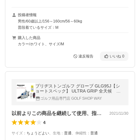
投稿者情報
男性/60歳以上/156～160cm/56～60kg
普段着ているサイズ：M
購入した商品
カラー/ホワイト、サイズ/M
違反報告
いいね
0
ブリヂストンゴルフ グローブ GLG95J【シ
ョートスペック】 ULTRA GRIP 全天候 在
庫処分特価
ゴルフ用品専門店 GOLF SHOP WAY
以前よりこの商品を継続して使用、指が若…
2021/11/30
4
サイズ
：
ちょうどよい
、
生地
：
普通
、
伸縮性
：
普通