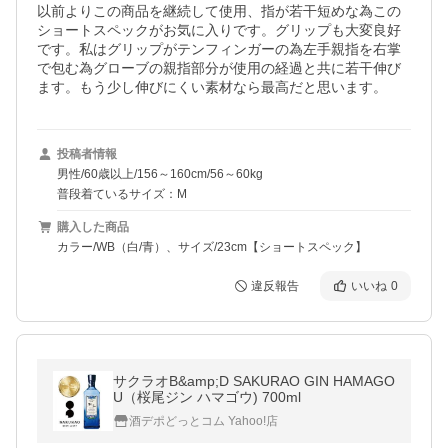
以前よりこの商品を継続して使用、指が若干短めな為この
ショートスペックがお気に入りです。グリップも大変良好
です。私はグリップがテンフィンガーの為左手親指を右掌
で包む為グローブの親指部分が使用の経過と共に若干伸び
ます。もう少し伸びにくい素材なら最高だと思います。
投稿者情報
男性/60歳以上/156～160cm/56～60kg
普段着ているサイズ：M
購入した商品
カラー/WB（白/青）、サイズ/23cm【ショートスペック】
違反報告
いいね
0
サクラオB&amp;D SAKURAO GIN HAMAGO
U（桜尾ジン ハマゴウ) 700ml
酒デポどっとコム Yahoo!店