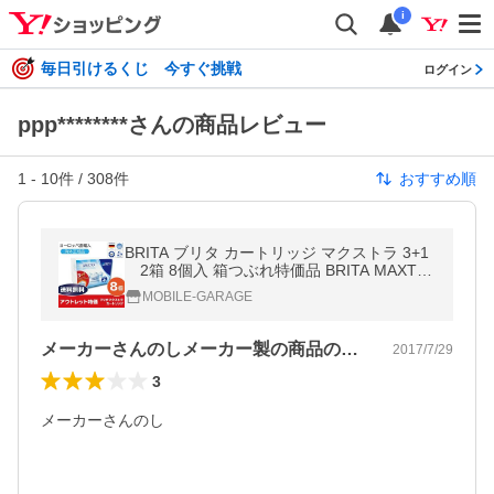
i
毎日引けるくじ 今すぐ挑戦
ログイン
ppp********さんの商品レビュー
1
-
10
件 /
308
件
おすすめ順
BRITA ブリタ カートリッジ マクストラ 3+1
2箱 8個入 箱つぶれ特価品 BRITA MAXTR
A 交換用フィルターカートリッジ ポット型
MOBILE-GARAGE
浄水器 ギフト プレゼント 並行輸入
メーカーさんのしメーカー製の商品のため…
2017/7/29
3
メーカーさんのし
