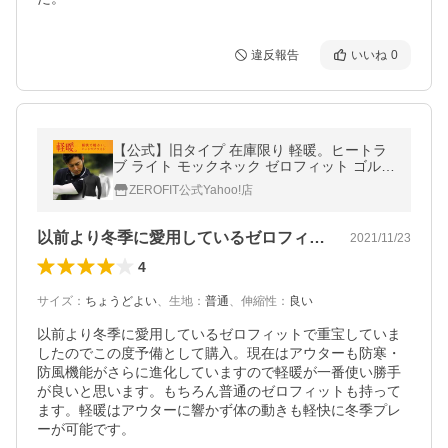
違反報告
いいね
0
【公式】旧タイプ 在庫限り 軽暖。ヒートラ
ブ ライト モックネック ゼロフィット ゴルフ
秋冬 用 インナー ウェア ZEROFIT HEATRU
ZEROFIT公式Yahoo!店
B
以前より冬季に愛用しているゼロフィット…
2021/11/23
4
サイズ
：
ちょうどよい
、
生地
：
普通
、
伸縮性
：
良い
以前より冬季に愛用しているゼロフィットで重宝していま
したのでこの度予備として購入。現在はアウターも防寒・
防風機能がさらに進化していますので軽暖が一番使い勝手
が良いと思います。もちろん普通のゼロフィットも持って
ます。軽暖はアウターに響かず体の動きも軽快に冬季プレ
ーが可能です。