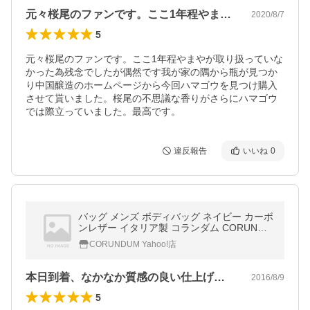
元々桜尾のファンです。ここ1年程やまや…
2020/8/7
5
元々桜尾のファンです。ここ1年程やまやが取り扱っていな
かった為残念でしたが偶然です我が家の隅から瓶が見つか
り中国醸造のホームページから今回ハマゴウを見つけ購入
させて貰いました。桜尾の不思議な香りがさらにハマゴウ
では際立っていました。最高です。
違反報告
いいね
0
バッグ メンズ ボディバッグ ネイビー カーボ
ンレザー イタリア製 コランダム CORUNDU
M
CORUNDUM Yahoo!店
本日到着、なかなか質感の良い仕上げです…
2016/8/9
5