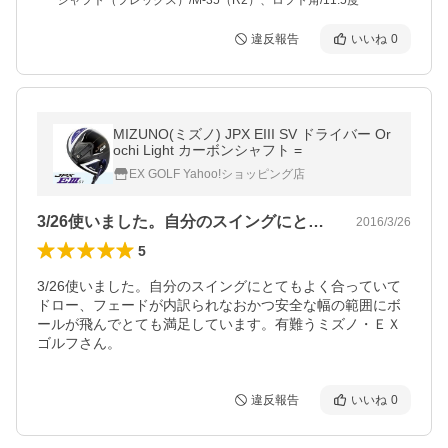
シャフト（フレックス）/M-35（R2）、ロフト角/11.5度
違反報告
いいね
0
MIZUNO(ミズノ) JPX EIII SV ドライバー Or
ochi Light カーボンシャフト =
EX GOLF Yahoo!ショッピング店
3/26使いました。自分のスイングにと…
2016/3/26
5
3/26使いました。自分のスイングにとてもよく合っていて
ドロー、フェードが内訳られなおかつ安全な幅の範囲にボ
ールが飛んでとても満足しています。有難うミズノ・ＥＸ
ゴルフさん。
違反報告
いいね
0