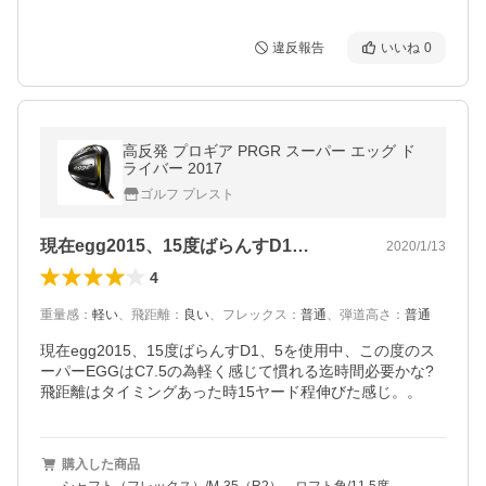
違反報告
いいね
0
高反発 プロギア PRGR スーパー エッグ ド
ライバー 2017
ゴルフ プレスト
現在egg2015、15度ばらんすD1…
2020/1/13
4
重量感
：
軽い
、
飛距離
：
良い
、
フレックス
：
普通
、
弾道高さ
：
普通
現在egg2015、15度ばらんすD1、5を使用中、この度のス
ーパーEGGはC7.5の為軽く感じて慣れる迄時間必要かな?
飛距離はタイミングあった時15ヤード程伸びた感じ。。
購入した商品