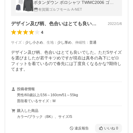
ボタンダウン ポロシャツ TWMC2006 ゴル
フウェア 秋冬モデル 65％OFF 特価 有賀園
有賀園ゴルフモール A-NET
ゴルフ 値下げ品
デザイン及び柄、色合いはとても良いでし…
2022/1/6
4
サイズ
：
少し小さめ
、
生地
：
少し厚め
、
伸縮性
：
普通
デザイン及び柄、色合いはとても良いでした。ただSサイズ
を選びましたが若干キツめですが現在は真冬の為下にゼロ
フィットを着ているので春先には丁度良くなるかな?期待し
てます。
投稿者情報
男性/60歳以上/156～160cm/51～55kg
普段着ているサイズ：M
購入した商品
カラー/ブラック（BK）、サイズ/S
違反報告
いいね
0