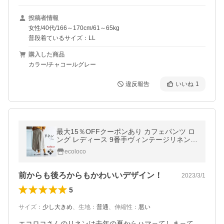
投稿者情報
女性/40代/166～170cm/61～65kg
普段着ているサイズ：LL
購入した商品
カラー/チャコールグレー
違反報告
いいね
1
最大15％OFFクーポンあり カフェパンツ ロ
ング レディース 9番手ヴィンテージリネン
麻100％大きいサイズ 26SS0130R,
ecoloco
前からも後ろからもかわいいデザイン！
2023/3/1
5
サイズ
：
少し大きめ
、
生地
：
普通
、
伸縮性
：
悪い
エコロコさんのリネンは去年の夏からハマってしまって、