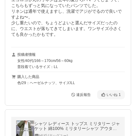
こちらもずっと気になっていたパンツでした。

リネンは通年で使えますし、洗濯でアジがでるので良いで
すよね〜。

少し重たいので、ちょうどよいと選んだサイズだったの
に、ウエストが落ちてきてしまいます。ワンサイズ小さく
投稿者情報
女性/40代/166～170cm/56～60kg
普段着ているサイズ：LL
購入した商品
色/29：ヘーゼルナッツ、サイズ/LL
違反報告
いいね
1
シャツ レディース トップス ミリタリー ジャ
ケット 綿100% ミリタリーシャツ アウター
長袖 厚手 羽織
HUG.U(ハグユー)