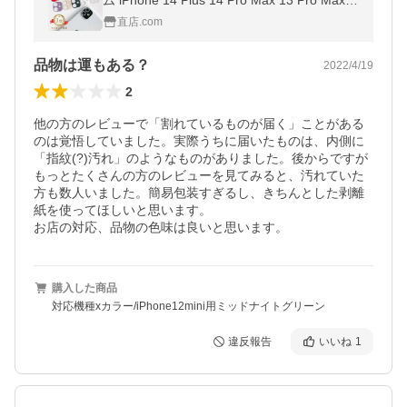
ム iPhone 14 Plus 14 Pro Max 13 Pro Max 1
3 mini 12 Pro Max用カメラレンズ保護一体
直店.com
型ガラスフィルム レンズカバー
品物は運もある？
2022/4/19
2
他の方のレビューで「割れているものが届く」ことがある
のは覚悟していました。実際うちに届いたものは、内側に
「指紋(?)汚れ」のようなものがありました。後からですが
もっとたくさんの方のレビューを見てみると、汚れていた
方も数人いました。簡易包装すぎるし、きちんとした剥離
紙を使ってほしいと思います。

お店の対応、品物の色味は良いと思います。
購入した商品
対応機種xカラー/iPhone12mini用ミッドナイトグリーン
違反報告
いいね
1