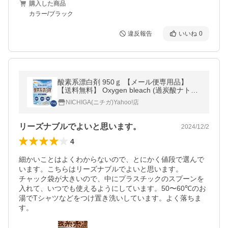
購入した商品
カラー/ブラック
違反報告
いいね
0
酸素系漂白剤 950ｇ 【メール便専用品】
【送料無料】 Oxygen bleach (過炭酸ナトリ
ウム 100%) 洗濯槽クリーナー 洗濯 掃除に
NICHIGA(ニチガ)Yahoo!店
[01] NICHIGA(ニチガ)
リーズナブルでよいと思います。
2024/12/2
4
細かいことはよくわからないので、とにかく値段で選んで
います。こちらはリーズナブルでよいと思います。

チャック袋が大きいので、中にプラスチックのスプーンを
入れて、いつでも使えるようにしています。50〜60℃のお
湯でTシャツなどをつけ置き洗いしています。よく落ちま
す。