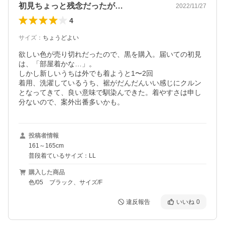
初見ちょっと残念だったが…
2022/11/27
4
サイズ
：
ちょうどよい
欲しい色が売り切れだったので、黒を購入。届いての初見
は、「部屋着かな…」。

しかし新しいうちは外でも着ようと1〜2回

着用、洗濯しているうち、裾がだんだんいい感じにクルン
となってきて、良い意味で馴染んできた。着やすさは申し
投稿者情報
161～165cm
普段着ているサイズ：LL
購入した商品
色/05 ブラック、サイズ/F
違反報告
いいね
0