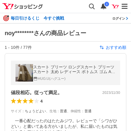
i
毎日引けるくじ 今すぐ挑戦
ログイン
noy********さんの商品レビュー
1
-
10
件 /
77
件
おすすめ順
スカート プリーツ ロングスカート プリーツ
スカート 太め レディース ボトムス ゴム Aラ
イン マキシ ロング 高身長 2411sl
HUG.U(ハグユー)
値段相応。従って満足。
2023/11/30
4
サイズ
：
ちょうどよい
、
生地
：
普通
、
伸縮性
：
普通
　一番心配だったのはたたみジワ。レビューで「シワがひ
どい」と書いてある方がいましたが、私に届いたものは気