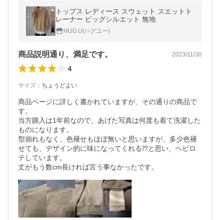
トップス レディース スウェット スエットト
レーナー ビッグシルエット 無地
HUG.U(ハグユー)
商品説明通り、満足です。
2023/11/30
4
サイズ
：
ちょうどよい
商品ページに詳しく書かれていますが、その通りの商品で
す。

当方購入は1年前なので、あげた写真は何度も着て洗濯した
ものになります。

型崩れもなく、色褪せもほぼ無いと思いますが、多少色褪
せても、デザイン的に味になってくれる⁇と思い、ヘビロ
テしています。

丈がもう数cm長ければ言う事なかったです。