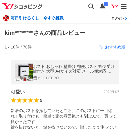
i
毎日引けるくじ 今すぐ挑戦
ログイン
kim********さんの商品レビュー
1
-
10
件 /
76
件
おすすめ順
ポスト おしゃれ 壁掛け 郵便ポスト 郵便受け
鍵付き 大型 A4サイズ対応 メール便対応 大
容量 郵便ボックス 郵便箱 玄関 メールボック
MEICHEPRO
ス
可愛い
2020/11/7
5
新居のポストを探していたところ、このポストに一目惚
れ！取り付けも、簡単で家の雰囲気とも馴染んで、買って
良かったです。

鍵を掛けないと、鍵を抜けないので、指したまま使ってい