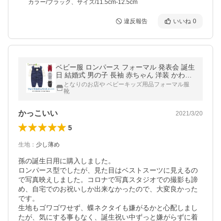
カラー/ブラック、サイズ/11.5cm-12.5cm
違反報告
いいね
0
ベビー服 ロンパース フォーマル 発表会 誕生
日 結婚式 男の子 長袖 赤ちゃん 洋装 かわい
い 蝶ネクタイ
となりのお店や ベビーキッズ用品フォーマル服
靴
かっこいい
2021/3/20
5
生地
：
少し薄め
孫の誕生日用に購入しました。

ロンパース型でしたが、見た目はベストスーツに見えるの
で写真映えしました。コロナで写真スタジオでの撮影も諦
め、自宅でのお祝いしか出来なかったので、大変良かった
です。

生地もゴワゴワせず、蝶ネクタイも嫌がるかと心配しまし
たが、気にする事もなく、誕生祝い中ずっと嫌がらずに着