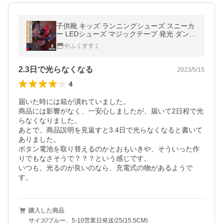
子供靴 キッズ ランニングシューズ スニーカ
ー LEDシューズ マジックテープ 発光 ダンス
イベント 男女兼用 通気性 スパイダーマン 脱
やふくすすく
ぎ履き簡
2.3日で光らなくなる
2023/5/15
4
届いた時には箱が潰れていました。

商品には影響がなく、一安心しましたが、届いて2日程で光
らなくなりました。

あとで、商品説明を見返すと3.4日で光らなくなると書いて
ありました。

ボタン電池を取り替えるのかとおもいきや、そういった作
りでもなさそうで？？？という感じです。

いつも、光るのが良いのなら、充電式の物があるようで
す。
購入した商品
サイズ/ブルー、5-10営業日発送/25(15.5CM)