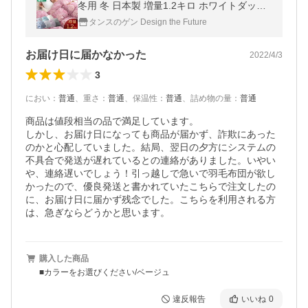
冬用 冬 日本製 増量1.2キロ ホワイトダック
ダウン93％ 暖かい 羽毛 99907316
タンスのゲン Design the Future
お届け日に届かなかった
2022/4/3
3
におい
：
普通
、
重さ
：
普通
、
保温性
：
普通
、
詰め物の量
：
普通
商品は値段相当の品で満足しています。

しかし、お届け日になっても商品が届かず、詐欺にあった
のかと心配していました。結局、翌日の夕方にシステムの
不具合で発送が遅れているとの連絡がありました。いやい
や、連絡遅いでしょう！引っ越しで急いで羽毛布団が欲し
かったので、優良発送と書かれていたこちらで注文したの
に、お届け日に届かず残念でした。こちらを利用される方
は、急ぎならどうかと思います。
購入した商品
■カラーをお選びください/ベージュ
違反報告
いいね
0