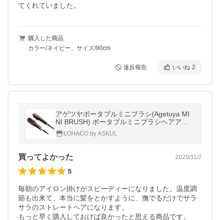
てくれていました。
購入した商品
カラー/ネイビー、サイズ/90cm
違反報告
いいね
2
アゲツヤポータブルミニブラシ(Agetuya MI
NI BRUSH) ポータブルミニブラシヘアアイ
ロン QS-17108
LOHACO by ASKUL
買ってよかった
2020/11/7
5
毎朝のアイロン掛けがスピーディーになりました。温度調
節も出来て、本当に髪をとかすように、撫でるだけでサラ
サラのストレートヘアになります。

もっと早く購入しておけば良かったと思える商品です。
