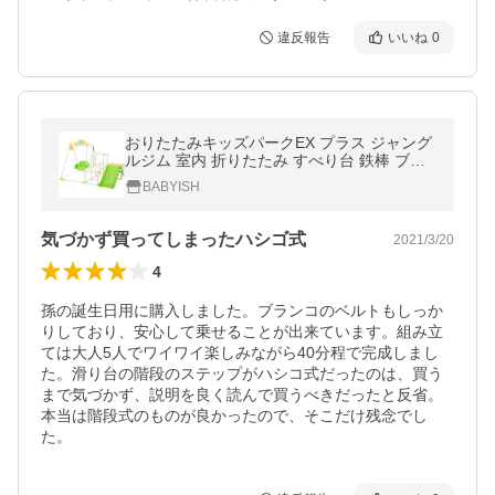
違反報告
いいね
0
おりたたみキッズパークEX プラス ジャング
ルジム 室内 折りたたみ すべり台 鉄棒 ブラ
ンコ アスレチック 滑り台 折り畳み 野中製作
BABYISH
所【特別価格】
気づかず買ってしまったハシゴ式
2021/3/20
4
孫の誕生日用に購入しました。ブランコのベルトもしっか
りしており、安心して乗せることが出来ています。組み立
ては大人5人でワイワイ楽しみながら40分程で完成しまし
た。滑り台の階段のステップがハシコ式だったのは、買う
まで気づかず、説明を良く読んで買うべきだったと反省。
本当は階段式のものが良かったので、そこだけ残念でし
た。