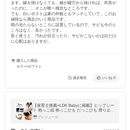
ます。鍵を掛けなくても、鍵が鍵穴から抜ければ、尚良か
ったのに…。そこが唯一残念なところです。

でも、白いポストは家の外観ともマッチしていて、このお
値段なら満足のいく商品です。

雨の当たらないところに設置しているので、サビも今のと
ころはなく、良かったです。

長く使うと、汚れが目立ったり、サビがこないかは白だけ
に心配はありますが。
購入した商品
カラー/ホワイト
違反報告
いいね
0
【保育士推薦×LDK Babyに掲載】ヒップシー
ト 抱っこ紐 抱っこひも だっこひも 滑り止め
付 ウエストポーチ 赤ちゃん プレジュール バ
プレジュール
ッグ プレジュール 爆買