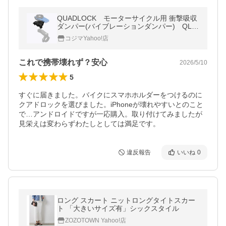
QUADLOCK モーターサイクル用 衝撃吸収
ダンパー(バイブレーションダンパー) QLA-
VDM
コジマYahoo!店
これで携帯壊れず？安心
2026/5/10
5
すぐに届きました。バイクにスマホホルダーをつけるのに
クアドロックを選びました。iPhoneが壊れやすいとのこと
で…アンドロイドですが一応購入。取り付けてみましたが
見栄えは変わらずわたしとしては満足です。
違反報告
いいね
0
ロング スカート ニットロングタイトスカー
ト 「大きいサイズ有」シックスタイル
ZOZOTOWN Yahoo!店