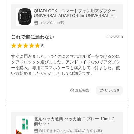
QUADLOCK スマートフォン用アダプター
UNIVERSAL ADAPTOR for UNIVERSAL FIT
V2 QLA_UNI_3
コジマYahoo!店
これで道に迷わない
2026/5/10
5
すぐに届きました。バイクにスマホホルダーをつけるのに
クアドロックを選びました。アンドロイドなのでアダプタ
ーを購入。専用にスマホケースも購入してつけました。使
い方始めましたがわたしとしては満足です。
違反報告
いいね
0
北見ハッカ通商 ハッカ油 スプレー 10mL 2
個セット
通販できるみんなのお薬(みんなのお薬)