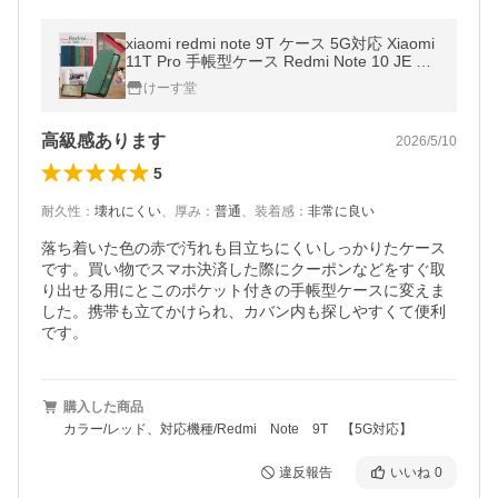
xiaomi redmi note 9T ケース 5G対応 Xiaomi
11T Pro 手帳型ケース Redmi Note 10 JE XI
G02 pro 手帳型カバー レッドミー ノート9T
けーす堂
ケース ベルトなし 無地
高級感あります
2026/5/10
5
耐久性
：
壊れにくい
、
厚み
：
普通
、
装着感
：
非常に良い
落ち着いた色の赤で汚れも目立ちにくいしっかりたケース
です。買い物でスマホ決済した際にクーポンなどをすぐ取
り出せる用にとこのポケット付きの手帳型ケースに変えま
した。携帯も立てかけられ、カバン内も探しやすくて便利
です。
購入した商品
カラー/レッド、対応機種/Redmi Note 9T 【5G対応】
違反報告
いいね
0