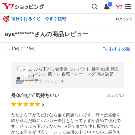
i
毎日引けるくじ 今すぐ挑戦
ログイン
aya********さんの商品レビュー
1
-
10
件 /
128
件
おすすめ順
ぶら下がり健康器 コンパクト 腰痛 効果 懸垂
マシン 筋トレ 自宅トレーニング 高さ調節7
段階 室内フィットネス ダイエット 腹筋 背筋
ラッシュモール
トレーニング器具 一年保証
身体伸びて気持ちいい
2026/5/10
5
ただぶら下がるだけなら全く問題ないです。時々洗濯物を
取り込んだ時にハンガー掛けとなってますが含めて便利で
す。時々ぶら下がりながらTV見てますが少し握力がついた
かなぁ手を挙げるシーンって生活の中で中々ないし身体も