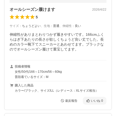
オールシーズン履けます
2026/4/22
5
サイズ
：
ちょうどよい
、
生地
：
普通
、
伸縮性
：
良い
伸縮性がありまとわりつかず履きやすいです。166cmふく
らはぎ下あたりの長さが欲しくちょうど良い丈でした。長
めのカラー靴下てスニーカーとあわせてます。ブラックな
のでオールシーズン履けて重宝してます。
投稿者情報
女性/50代/166～170cm/56～60kg
普段着ているサイズ：M
購入した商品
カラー/ブラック、サイズ/LL（レディース：XLサイズ相当）
違反報告
いいね
0